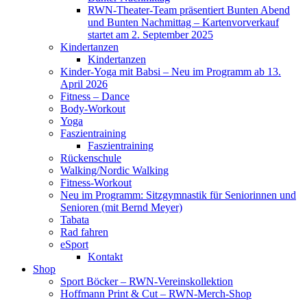
RWN-Theater-Team präsentiert Bunten Abend
und Bunten Nachmittag – Kartenvorverkauf
startet am 2. September 2025
Kindertanzen
Kindertanzen
Kinder-Yoga mit Babsi – Neu im Programm ab 13.
April 2026
Fitness – Dance
Body-Workout
Yoga
Faszientraining
Faszientraining
Rückenschule
Walking/Nordic Walking
Fitness-Workout
Neu im Programm: Sitzgymnastik für Seniorinnen und
Senioren (mit Bernd Meyer)
Tabata
Rad fahren
eSport
Kontakt
Shop
Sport Böcker – RWN-Vereinskollektion
Hoffmann Print & Cut – RWN-Merch-Shop