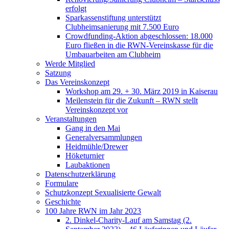
erfolgt
Sparkassenstiftung unterstützt
Clubheimsanierung mit 7.500 Euro
Crowdfunding-Aktion abgeschlossen: 18.000
Euro fließen in die RWN-Vereinskasse für die
Umbauarbeiten am Clubheim
Werde Mitglied
Satzung
Das Vereinskonzept
Workshop am 29. + 30. März 2019 in Kaiserau
Meilenstein für die Zukunft – RWN stellt
Vereinskonzept vor
Veranstaltungen
Gang in den Mai
Generalversammlungen
Heidmühle/Drewer
Höketurnier
Laubaktionen
Datenschutzerklärung
Formulare
Schutzkonzept Sexualisierte Gewalt
Geschichte
100 Jahre RWN im Jahr 2023
2. Dinkel-Charity-Lauf am Samstag (2.