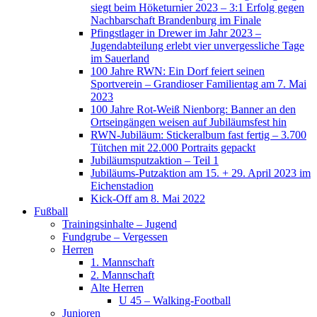
siegt beim Höketurnier 2023 – 3:1 Erfolg gegen
Nachbarschaft Brandenburg im Finale
Pfingstlager in Drewer im Jahr 2023 –
Jugendabteilung erlebt vier unvergessliche Tage
im Sauerland
100 Jahre RWN: Ein Dorf feiert seinen
Sportverein – Grandioser Familientag am 7. Mai
2023
100 Jahre Rot-Weiß Nienborg: Banner an den
Ortseingängen weisen auf Jubiläumsfest hin
RWN-Jubiläum: Stickeralbum fast fertig – 3.700
Tütchen mit 22.000 Portraits gepackt
Jubiläumsputzaktion – Teil 1
Jubiläums-Putzaktion am 15. + 29. April 2023 im
Eichenstadion
Kick-Off am 8. Mai 2022
Fußball
Trainingsinhalte – Jugend
Fundgrube – Vergessen
Herren
1. Mannschaft
2. Mannschaft
Alte Herren
U 45 – Walking-Football
Junioren