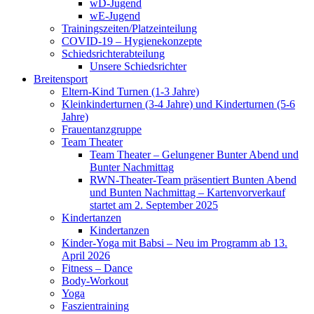
wD-Jugend
wE-Jugend
Trainingszeiten/Platzeinteilung
COVID-19 – Hygienekonzepte
Schiedsrichterabteilung
Unsere Schiedsrichter
Breitensport
Eltern-Kind Turnen (1-3 Jahre)
Kleinkinderturnen (3-4 Jahre) und Kinderturnen (5-6
Jahre)
Frauentanzgruppe
Team Theater
Team Theater – Gelungener Bunter Abend und
Bunter Nachmittag
RWN-Theater-Team präsentiert Bunten Abend
und Bunten Nachmittag – Kartenvorverkauf
startet am 2. September 2025
Kindertanzen
Kindertanzen
Kinder-Yoga mit Babsi – Neu im Programm ab 13.
April 2026
Fitness – Dance
Body-Workout
Yoga
Faszientraining