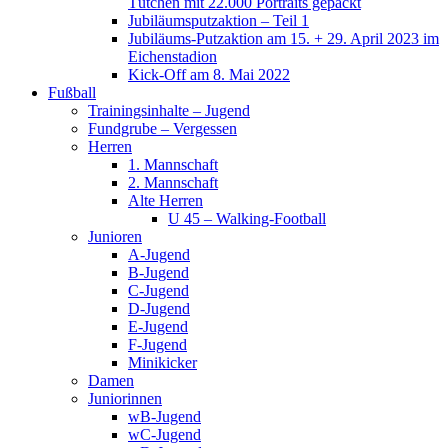
Tütchen mit 22.000 Portraits gepackt
Jubiläumsputzaktion – Teil 1
Jubiläums-Putzaktion am 15. + 29. April 2023 im
Eichenstadion
Kick-Off am 8. Mai 2022
Fußball
Trainingsinhalte – Jugend
Fundgrube – Vergessen
Herren
1. Mannschaft
2. Mannschaft
Alte Herren
U 45 – Walking-Football
Junioren
A-Jugend
B-Jugend
C-Jugend
D-Jugend
E-Jugend
F-Jugend
Minikicker
Damen
Juniorinnen
wB-Jugend
wC-Jugend