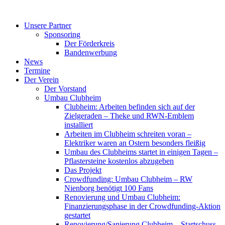
Zum
Inhalt
Unsere Partner
springen
Sponsoring
Der Förderkreis
Bandenwerbung
News
Termine
Der Verein
Der Vorstand
Umbau Clubheim
Clubheim: Arbeiten befinden sich auf der
Zielgeraden – Theke und RWN-Emblem
installiert
Arbeiten im Clubheim schreiten voran –
Elektriker waren an Ostern besonders fleißig
Umbau des Clubheims startet in einigen Tagen –
Pflastersteine kostenlos abzugeben
Das Projekt
Crowdfunding: Umbau Clubheim – RW
Nienborg benötigt 100 Fans
Renovierung und Umbau Clubheim:
Finanzierungsphase in der Crowdfunding-Aktion
gestartet
Renovierung/Sanierung Clubheim – Startschuss