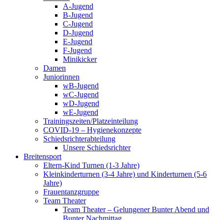
A-Jugend
B-Jugend
C-Jugend
D-Jugend
E-Jugend
F-Jugend
Minikicker
Damen
Juniorinnen
wB-Jugend
wC-Jugend
wD-Jugend
wE-Jugend
Trainingszeiten/Platzeinteilung
COVID-19 – Hygienekonzepte
Schiedsrichterabteilung
Unsere Schiedsrichter
Breitensport
Eltern-Kind Turnen (1-3 Jahre)
Kleinkinderturnen (3-4 Jahre) und Kinderturnen (5-6
Jahre)
Frauentanzgruppe
Team Theater
Team Theater – Gelungener Bunter Abend und
Bunter Nachmittag