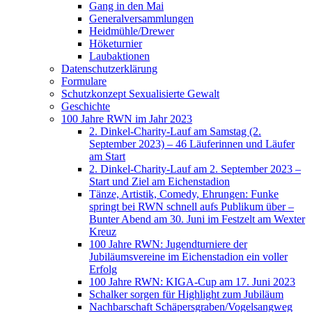
Gang in den Mai
Generalversammlungen
Heidmühle/Drewer
Höketurnier
Laubaktionen
Datenschutzerklärung
Formulare
Schutzkonzept Sexualisierte Gewalt
Geschichte
100 Jahre RWN im Jahr 2023
2. Dinkel-Charity-Lauf am Samstag (2.
September 2023) – 46 Läuferinnen und Läufer
am Start
2. Dinkel-Charity-Lauf am 2. September 2023 –
Start und Ziel am Eichenstadion
Tänze, Artistik, Comedy, Ehrungen: Funke
springt bei RWN schnell aufs Publikum über –
Bunter Abend am 30. Juni im Festzelt am Wexter
Kreuz
100 Jahre RWN: Jugendturniere der
Jubiläumsvereine im Eichenstadion ein voller
Erfolg
100 Jahre RWN: KIGA-Cup am 17. Juni 2023
Schalker sorgen für Highlight zum Jubiläum
Nachbarschaft Schäpersgraben/Vogelsangweg