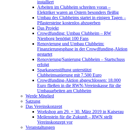
installiert
Arbeiten im Clubheim schreiten voran –
Elektriker waren an Ostern besonders fleißig
Umbau des Clubheims startet in einigen Tagen –
Pflastersteine kostenlos abzugeben
Das Projekt
Crowdfunding: Umbau Clubheim – RW
Nienborg benötigt 100 Fans
Renovierung und Umbau Clubheim:
Finanzierungsphase in der Crowdfunding-Aktion
gestartet
Renovierung/Sanierung Clubheim – Startschuss
erfolgt
Sparkassenstiftung unterstützt
Clubheimsanierung mit 7.500 Euro
Crowdfunding-Aktion abgeschlossen: 18.000
Euro fließen in die RWN-Vereinskasse für die
Umbauarbeiten am Clubheim
Werde Mitglied
Satzung
Das Vereinskonzept
Workshop am 29. + 30. März 2019 in Kaiserau
Meilenstein für die Zukunft – RWN stellt
Vereinskonzept vor
Veranstaltungen