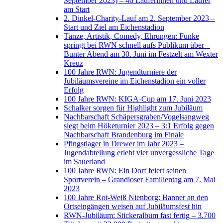
September 2023) – 46 Läuferinnen und Läufer
am Start
2. Dinkel-Charity-Lauf am 2. September 2023 –
Start und Ziel am Eichenstadion
Tänze, Artistik, Comedy, Ehrungen: Funke
springt bei RWN schnell aufs Publikum über –
Bunter Abend am 30. Juni im Festzelt am Wexter
Kreuz
100 Jahre RWN: Jugendturniere der
Jubiläumsvereine im Eichenstadion ein voller
Erfolg
100 Jahre RWN: KIGA-Cup am 17. Juni 2023
Schalker sorgen für Highlight zum Jubiläum
Nachbarschaft Schäpersgraben/Vogelsangweg
siegt beim Höketurnier 2023 – 3:1 Erfolg gegen
Nachbarschaft Brandenburg im Finale
Pfingstlager in Drewer im Jahr 2023 –
Jugendabteilung erlebt vier unvergessliche Tage
im Sauerland
100 Jahre RWN: Ein Dorf feiert seinen
Sportverein – Grandioser Familientag am 7. Mai
2023
100 Jahre Rot-Weiß Nienborg: Banner an den
Ortseingängen weisen auf Jubiläumsfest hin
RWN-Jubiläum: Stickeralbum fast fertig – 3.700