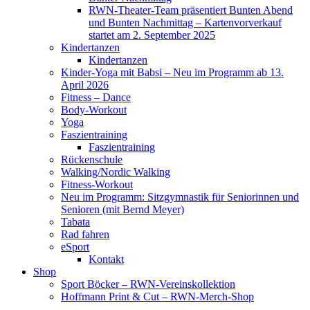
RWN-Theater-Team präsentiert Bunten Abend
und Bunten Nachmittag – Kartenvorverkauf
startet am 2. September 2025
Kindertanzen
Kindertanzen
Kinder-Yoga mit Babsi – Neu im Programm ab 13.
April 2026
Fitness – Dance
Body-Workout
Yoga
Faszientraining
Faszientraining
Rückenschule
Walking/Nordic Walking
Fitness-Workout
Neu im Programm: Sitzgymnastik für Seniorinnen und
Senioren (mit Bernd Meyer)
Tabata
Rad fahren
eSport
Kontakt
Shop
Sport Böcker – RWN-Vereinskollektion
Hoffmann Print & Cut – RWN-Merch-Shop