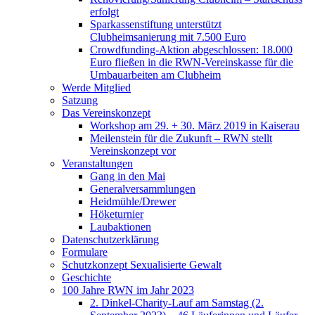
erfolgt
Sparkassenstiftung unterstützt
Clubheimsanierung mit 7.500 Euro
Crowdfunding-Aktion abgeschlossen: 18.000
Euro fließen in die RWN-Vereinskasse für die
Umbauarbeiten am Clubheim
Werde Mitglied
Satzung
Das Vereinskonzept
Workshop am 29. + 30. März 2019 in Kaiserau
Meilenstein für die Zukunft – RWN stellt
Vereinskonzept vor
Veranstaltungen
Gang in den Mai
Generalversammlungen
Heidmühle/Drewer
Höketurnier
Laubaktionen
Datenschutzerklärung
Formulare
Schutzkonzept Sexualisierte Gewalt
Geschichte
100 Jahre RWN im Jahr 2023
2. Dinkel-Charity-Lauf am Samstag (2.