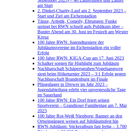
September 2023) – 46 Läuferinnen und Läufer
am Start
2. Dinkel-Charity-Lauf am 2. September 2023 –
Start und Ziel am Eichenstadion
Tänze, Artistik, Comedy, Ehrungen: Funke
springt bei RWN schnell aufs Publikum über –
Bunter Abend am 30. Juni im Festzelt am Wexter
Kreuz
100 Jahre RWN: Jugendturniere der
Jubiläumsvereine im Eichenstadion ein voller
Erfolg
100 Jahre RWN: KIGA-Cup am 17. Juni 2023
Schalker sorgen für Highlight zum Jubiläum
Nachbarschaft Schäpersgraben/Vogelsangweg
siegt beim Höketurnier 2023 – 3:1 Erfolg gegen
Nachbarschaft Brandenburg im Finale
Pfingstlager in Drewer im Jahr 2023 –
Jugendabteilung erlebt vier unvergessliche Tage
im Sauerland
100 Jahre RWN: Ein Dorf feiert seinen
Sportverein – Grandioser Familientag am 7. Mai
2023
100 Jahre Rot-Weiß Nienborg: Banner an den
Ortseingängen weisen auf Jubiläumsfest hin
RWN-Jubiläum: Stickeralbum fast fertig – 3.700