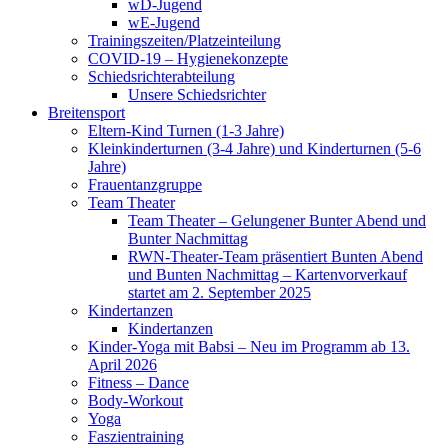
wD-Jugend
wE-Jugend
Trainingszeiten/Platzeinteilung
COVID-19 – Hygienekonzepte
Schiedsrichterabteilung
Unsere Schiedsrichter
Breitensport
Eltern-Kind Turnen (1-3 Jahre)
Kleinkinderturnen (3-4 Jahre) und Kinderturnen (5-6
Jahre)
Frauentanzgruppe
Team Theater
Team Theater – Gelungener Bunter Abend und
Bunter Nachmittag
RWN-Theater-Team präsentiert Bunten Abend
und Bunten Nachmittag – Kartenvorverkauf
startet am 2. September 2025
Kindertanzen
Kindertanzen
Kinder-Yoga mit Babsi – Neu im Programm ab 13.
April 2026
Fitness – Dance
Body-Workout
Yoga
Faszientraining