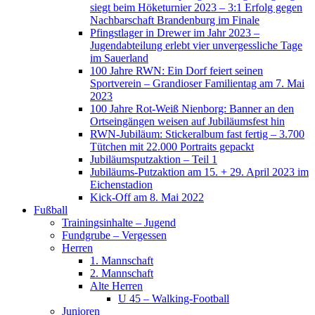
siegt beim Höketurnier 2023 – 3:1 Erfolg gegen
Nachbarschaft Brandenburg im Finale
Pfingstlager in Drewer im Jahr 2023 –
Jugendabteilung erlebt vier unvergessliche Tage
im Sauerland
100 Jahre RWN: Ein Dorf feiert seinen
Sportverein – Grandioser Familientag am 7. Mai
2023
100 Jahre Rot-Weiß Nienborg: Banner an den
Ortseingängen weisen auf Jubiläumsfest hin
RWN-Jubiläum: Stickeralbum fast fertig – 3.700
Tütchen mit 22.000 Portraits gepackt
Jubiläumsputzaktion – Teil 1
Jubiläums-Putzaktion am 15. + 29. April 2023 im
Eichenstadion
Kick-Off am 8. Mai 2022
Fußball
Trainingsinhalte – Jugend
Fundgrube – Vergessen
Herren
1. Mannschaft
2. Mannschaft
Alte Herren
U 45 – Walking-Football
Junioren