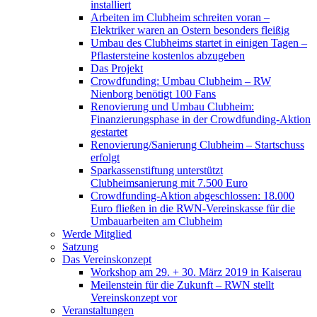
installiert
Arbeiten im Clubheim schreiten voran –
Elektriker waren an Ostern besonders fleißig
Umbau des Clubheims startet in einigen Tagen –
Pflastersteine kostenlos abzugeben
Das Projekt
Crowdfunding: Umbau Clubheim – RW
Nienborg benötigt 100 Fans
Renovierung und Umbau Clubheim:
Finanzierungsphase in der Crowdfunding-Aktion
gestartet
Renovierung/Sanierung Clubheim – Startschuss
erfolgt
Sparkassenstiftung unterstützt
Clubheimsanierung mit 7.500 Euro
Crowdfunding-Aktion abgeschlossen: 18.000
Euro fließen in die RWN-Vereinskasse für die
Umbauarbeiten am Clubheim
Werde Mitglied
Satzung
Das Vereinskonzept
Workshop am 29. + 30. März 2019 in Kaiserau
Meilenstein für die Zukunft – RWN stellt
Vereinskonzept vor
Veranstaltungen