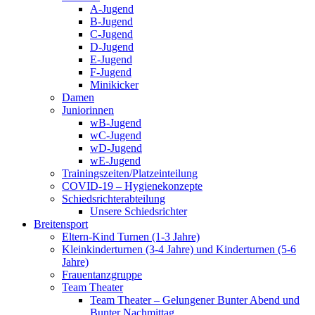
A-Jugend
B-Jugend
C-Jugend
D-Jugend
E-Jugend
F-Jugend
Minikicker
Damen
Juniorinnen
wB-Jugend
wC-Jugend
wD-Jugend
wE-Jugend
Trainingszeiten/Platzeinteilung
COVID-19 – Hygienekonzepte
Schiedsrichterabteilung
Unsere Schiedsrichter
Breitensport
Eltern-Kind Turnen (1-3 Jahre)
Kleinkinderturnen (3-4 Jahre) und Kinderturnen (5-6
Jahre)
Frauentanzgruppe
Team Theater
Team Theater – Gelungener Bunter Abend und
Bunter Nachmittag