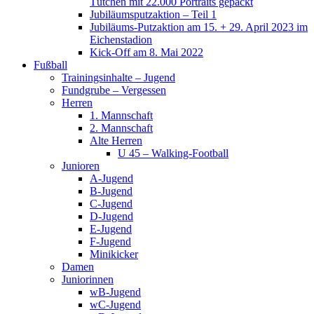
Tütchen mit 22.000 Portraits gepackt
Jubiläumsputzaktion – Teil 1
Jubiläums-Putzaktion am 15. + 29. April 2023 im
Eichenstadion
Kick-Off am 8. Mai 2022
Fußball
Trainingsinhalte – Jugend
Fundgrube – Vergessen
Herren
1. Mannschaft
2. Mannschaft
Alte Herren
U 45 – Walking-Football
Junioren
A-Jugend
B-Jugend
C-Jugend
D-Jugend
E-Jugend
F-Jugend
Minikicker
Damen
Juniorinnen
wB-Jugend
wC-Jugend