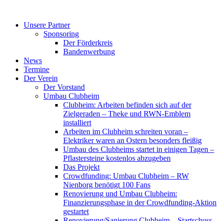
Zum
Inhalt
Unsere Partner
springen
Sponsoring
Der Förderkreis
Bandenwerbung
News
Termine
Der Verein
Der Vorstand
Umbau Clubheim
Clubheim: Arbeiten befinden sich auf der
Zielgeraden – Theke und RWN-Emblem
installiert
Arbeiten im Clubheim schreiten voran –
Elektriker waren an Ostern besonders fleißig
Umbau des Clubheims startet in einigen Tagen –
Pflastersteine kostenlos abzugeben
Das Projekt
Crowdfunding: Umbau Clubheim – RW
Nienborg benötigt 100 Fans
Renovierung und Umbau Clubheim:
Finanzierungsphase in der Crowdfunding-Aktion
gestartet
Renovierung/Sanierung Clubheim – Startschuss