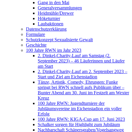
Gang in den Mai
Generalversammlungen
Heidmühle/Drewer
Höketurnier
Laubaktionen
Datenschutzerklärung
Formulare
Schutzkonzept Sexualisierte Gewalt
Geschichte
100 Jahre RWN im Jahr 2023
2. Dinkel-Charity-Lauf am Samstag (2.
September 2023) – 46 Läuferinnen und Läufer
am Start
2. Dinkel-Charity-Lauf am 2. September 2023 –
Start und Ziel am Eichenstadion
Tänze, Artistik, Comedy, Ehrungen: Funke
springt bei RWN schnell aufs Publikum über –
Bunter Abend am 30. Juni im Festzelt am Wexter
Kreuz
100 Jahre RWN: Jugendturniere der
Jubiläumsvereine im Eichenstadion ein voller
Erfolg
100 Jahre RWN: KIGA-Cup am 17. Juni 2023
Schalker sorgen für Highlight zum Jubiläum
Nachbarschaft Schäpersgraben/Vogelsangweg