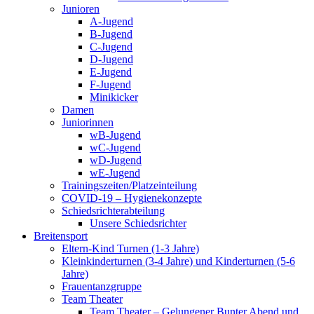
Junioren
A-Jugend
B-Jugend
C-Jugend
D-Jugend
E-Jugend
F-Jugend
Minikicker
Damen
Juniorinnen
wB-Jugend
wC-Jugend
wD-Jugend
wE-Jugend
Trainingszeiten/Platzeinteilung
COVID-19 – Hygienekonzepte
Schiedsrichterabteilung
Unsere Schiedsrichter
Breitensport
Eltern-Kind Turnen (1-3 Jahre)
Kleinkinderturnen (3-4 Jahre) und Kinderturnen (5-6
Jahre)
Frauentanzgruppe
Team Theater
Team Theater – Gelungener Bunter Abend und