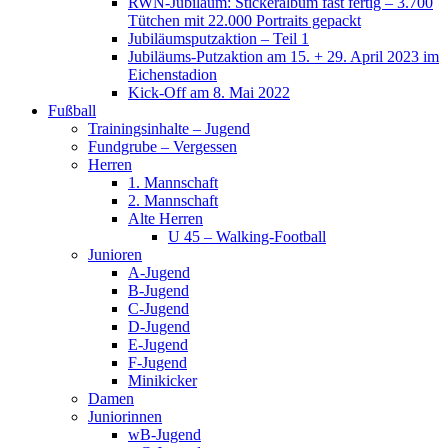
RWN-Jubiläum: Stickeralbum fast fertig – 3.700
Tütchen mit 22.000 Portraits gepackt
Jubiläumsputzaktion – Teil 1
Jubiläums-Putzaktion am 15. + 29. April 2023 im
Eichenstadion
Kick-Off am 8. Mai 2022
Fußball
Trainingsinhalte – Jugend
Fundgrube – Vergessen
Herren
1. Mannschaft
2. Mannschaft
Alte Herren
U 45 – Walking-Football
Junioren
A-Jugend
B-Jugend
C-Jugend
D-Jugend
E-Jugend
F-Jugend
Minikicker
Damen
Juniorinnen
wB-Jugend