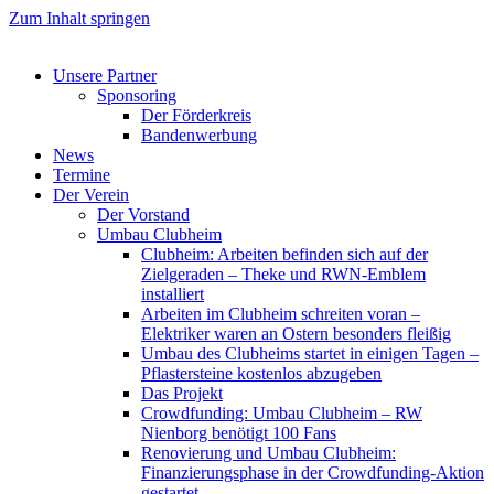
Zum Inhalt springen
Unsere Partner
Sponsoring
Der Förderkreis
Bandenwerbung
News
Termine
Der Verein
Der Vorstand
Umbau Clubheim
Clubheim: Arbeiten befinden sich auf der
Zielgeraden – Theke und RWN-Emblem
installiert
Arbeiten im Clubheim schreiten voran –
Elektriker waren an Ostern besonders fleißig
Umbau des Clubheims startet in einigen Tagen –
Pflastersteine kostenlos abzugeben
Das Projekt
Crowdfunding: Umbau Clubheim – RW
Nienborg benötigt 100 Fans
Renovierung und Umbau Clubheim:
Finanzierungsphase in der Crowdfunding-Aktion
gestartet