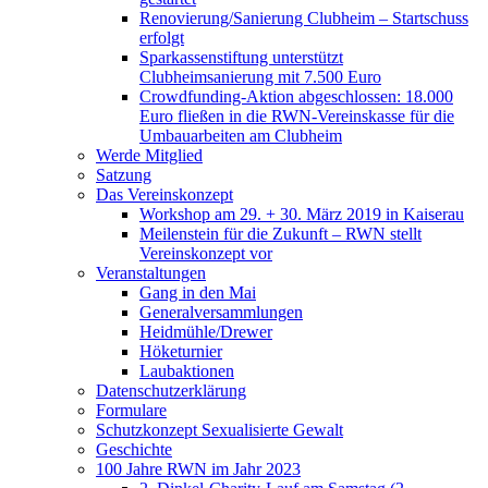
Renovierung/Sanierung Clubheim – Startschuss
erfolgt
Sparkassenstiftung unterstützt
Clubheimsanierung mit 7.500 Euro
Crowdfunding-Aktion abgeschlossen: 18.000
Euro fließen in die RWN-Vereinskasse für die
Umbauarbeiten am Clubheim
Werde Mitglied
Satzung
Das Vereinskonzept
Workshop am 29. + 30. März 2019 in Kaiserau
Meilenstein für die Zukunft – RWN stellt
Vereinskonzept vor
Veranstaltungen
Gang in den Mai
Generalversammlungen
Heidmühle/Drewer
Höketurnier
Laubaktionen
Datenschutzerklärung
Formulare
Schutzkonzept Sexualisierte Gewalt
Geschichte
100 Jahre RWN im Jahr 2023