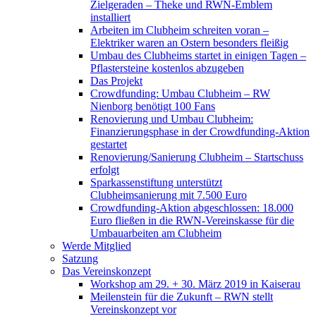
Zielgeraden – Theke und RWN-Emblem
installiert
Arbeiten im Clubheim schreiten voran –
Elektriker waren an Ostern besonders fleißig
Umbau des Clubheims startet in einigen Tagen –
Pflastersteine kostenlos abzugeben
Das Projekt
Crowdfunding: Umbau Clubheim – RW
Nienborg benötigt 100 Fans
Renovierung und Umbau Clubheim:
Finanzierungsphase in der Crowdfunding-Aktion
gestartet
Renovierung/Sanierung Clubheim – Startschuss
erfolgt
Sparkassenstiftung unterstützt
Clubheimsanierung mit 7.500 Euro
Crowdfunding-Aktion abgeschlossen: 18.000
Euro fließen in die RWN-Vereinskasse für die
Umbauarbeiten am Clubheim
Werde Mitglied
Satzung
Das Vereinskonzept
Workshop am 29. + 30. März 2019 in Kaiserau
Meilenstein für die Zukunft – RWN stellt
Vereinskonzept vor