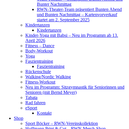
Bunter Nachmittag
RWN-Theater-Team präsentiert Bunten Abend
und Bunten Nachmittag – Kartenvorverkauf
startet am 2. September 2025
Kindertanzen
Kindertanzen
Kinder-Yoga mit Babsi – Neu im Programm ab 13.
April 2026
Fitness – Dance
Body-Workout
Yoga
Faszientraining
Faszientraining
Rückenschule
Walking/Nordic Walking
Fitness-Workout
Neu im Programm: Sitzgymnastik für Seniorinnen und
Senioren (mit Bernd Meyer)
Tabata
Rad fahren
eSport
Kontakt
Shop
Sport Böcker – RWN-Vereinskollektion
Hoffmann Print & Cut – RWN-Merch-Shop