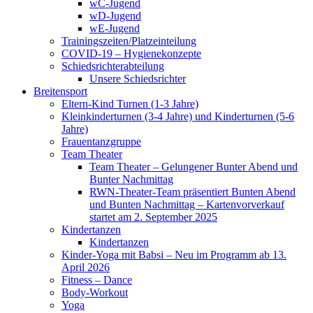
wC-Jugend
wD-Jugend
wE-Jugend
Trainingszeiten/Platzeinteilung
COVID-19 – Hygienekonzepte
Schiedsrichterabteilung
Unsere Schiedsrichter
Breitensport
Eltern-Kind Turnen (1-3 Jahre)
Kleinkinderturnen (3-4 Jahre) und Kinderturnen (5-6
Jahre)
Frauentanzgruppe
Team Theater
Team Theater – Gelungener Bunter Abend und
Bunter Nachmittag
RWN-Theater-Team präsentiert Bunten Abend
und Bunten Nachmittag – Kartenvorverkauf
startet am 2. September 2025
Kindertanzen
Kindertanzen
Kinder-Yoga mit Babsi – Neu im Programm ab 13.
April 2026
Fitness – Dance
Body-Workout
Yoga