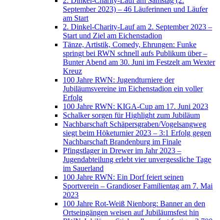
2. Dinkel-Charity-Lauf am Samstag (2.
September 2023) – 46 Läuferinnen und Läufer
am Start
2. Dinkel-Charity-Lauf am 2. September 2023 –
Start und Ziel am Eichenstadion
Tänze, Artistik, Comedy, Ehrungen: Funke
springt bei RWN schnell aufs Publikum über –
Bunter Abend am 30. Juni im Festzelt am Wexter
Kreuz
100 Jahre RWN: Jugendturniere der
Jubiläumsvereine im Eichenstadion ein voller
Erfolg
100 Jahre RWN: KIGA-Cup am 17. Juni 2023
Schalker sorgen für Highlight zum Jubiläum
Nachbarschaft Schäpersgraben/Vogelsangweg
siegt beim Höketurnier 2023 – 3:1 Erfolg gegen
Nachbarschaft Brandenburg im Finale
Pfingstlager in Drewer im Jahr 2023 –
Jugendabteilung erlebt vier unvergessliche Tage
im Sauerland
100 Jahre RWN: Ein Dorf feiert seinen
Sportverein – Grandioser Familientag am 7. Mai
2023
100 Jahre Rot-Weiß Nienborg: Banner an den
Ortseingängen weisen auf Jubiläumsfest hin