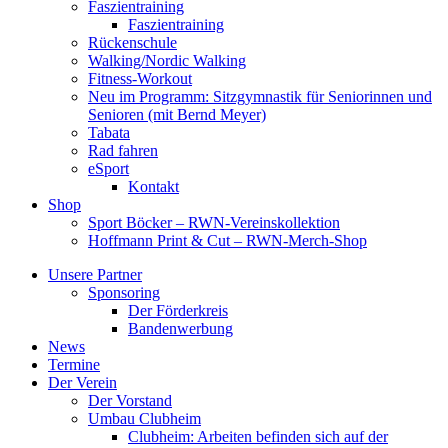
Faszientraining
Faszientraining
Rückenschule
Walking/Nordic Walking
Fitness-Workout
Neu im Programm: Sitzgymnastik für Seniorinnen und
Senioren (mit Bernd Meyer)
Tabata
Rad fahren
eSport
Kontakt
Shop
Sport Böcker – RWN-Vereinskollektion
Hoffmann Print & Cut – RWN-Merch-Shop
Unsere Partner
Sponsoring
Der Förderkreis
Bandenwerbung
News
Termine
Der Verein
Der Vorstand
Umbau Clubheim
Clubheim: Arbeiten befinden sich auf der