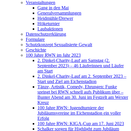
Veranstaltungen
Gang in den Mai
Generalversammlungen
Heidmühle/Drewer
Höketurnier
Laubaktionen
Datenschutzerklärung
Formulare
Schutzkonzept Sexualisierte Gewalt
Geschichte
100 Jahre RWN im Jahr 2023
2. Dinkel-Charity-Lauf am Samstag (2.
September 2023) – 46 Läuferinnen und Läufer
am Start
2. Dinkel-Charity-Lauf am 2. September 2023 –
Start und Ziel am Eichenstadion
Tänze, Artistik, Comedy, Ehrungen: Funke
springt bei RWN schnell aufs Publikum über –
Bunter Abend am 30. Juni im Festzelt am Wexter
Kreuz
100 Jahre RWN: Jugendturniere der
Jubiläumsvereine im Eichenstadion ein voller
Erfolg
100 Jahre RWN: KIGA-Cup am 17. Juni 2023
Schalker sorgen für Highlight zum Jubiläum