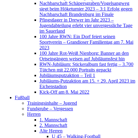
Nachbarschaft Schäpersgraben/Vogelsangweg
siegt beim Höketurnier 2023 – 3:1 Erfolg gegen
Nachbarschaft Brandenburg im Finale
Pfingstlager in Drewer im Jahr 2023 –
Jugendabteilung erlebt vier unvergessliche Tage
im Sauerland
100 Jahre RWN: Ein Dorf feiert seinen
Sportverein – Grandioser Familientag am 7. Mai
2023
100 Jahre Rot-Weiß Nienborg: Banner an den
Ortseingängen weisen auf Jubiläumsfest hin
RWN-Jubiläum: Stickeralbum fast fertig – 3.700
Tütchen mit 22.000 Portraits gepackt
Jubiläumsputzaktion – Teil 1
Jubiläums-Putzaktion am 15. + 29. April 2023 im
Eichenstadion
Kick-Off am 8. Mai 2022
Fußball
Trainingsinhalte – Jugend
Fundgrube – Vergessen
Herren
1. Mannschaft
2. Mannschaft
Alte Herren
U 45 – Walking-Football