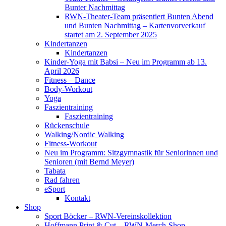
Bunter Nachmittag
RWN-Theater-Team präsentiert Bunten Abend
und Bunten Nachmittag – Kartenvorverkauf
startet am 2. September 2025
Kindertanzen
Kindertanzen
Kinder-Yoga mit Babsi – Neu im Programm ab 13.
April 2026
Fitness – Dance
Body-Workout
Yoga
Faszientraining
Faszientraining
Rückenschule
Walking/Nordic Walking
Fitness-Workout
Neu im Programm: Sitzgymnastik für Seniorinnen und
Senioren (mit Bernd Meyer)
Tabata
Rad fahren
eSport
Kontakt
Shop
Sport Böcker – RWN-Vereinskollektion
Hoffmann Print & Cut – RWN-Merch-Shop