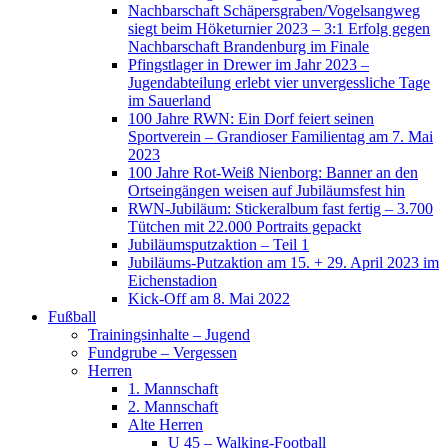
Nachbarschaft Schäpersgraben/Vogelsangweg
siegt beim Höketurnier 2023 – 3:1 Erfolg gegen
Nachbarschaft Brandenburg im Finale
Pfingstlager in Drewer im Jahr 2023 –
Jugendabteilung erlebt vier unvergessliche Tage
im Sauerland
100 Jahre RWN: Ein Dorf feiert seinen
Sportverein – Grandioser Familientag am 7. Mai
2023
100 Jahre Rot-Weiß Nienborg: Banner an den
Ortseingängen weisen auf Jubiläumsfest hin
RWN-Jubiläum: Stickeralbum fast fertig – 3.700
Tütchen mit 22.000 Portraits gepackt
Jubiläumsputzaktion – Teil 1
Jubiläums-Putzaktion am 15. + 29. April 2023 im
Eichenstadion
Kick-Off am 8. Mai 2022
Fußball
Trainingsinhalte – Jugend
Fundgrube – Vergessen
Herren
1. Mannschaft
2. Mannschaft
Alte Herren
U 45 – Walking-Football