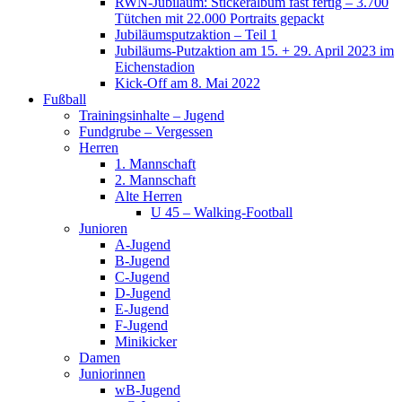
RWN-Jubiläum: Stickeralbum fast fertig – 3.700
Tütchen mit 22.000 Portraits gepackt
Jubiläumsputzaktion – Teil 1
Jubiläums-Putzaktion am 15. + 29. April 2023 im
Eichenstadion
Kick-Off am 8. Mai 2022
Fußball
Trainingsinhalte – Jugend
Fundgrube – Vergessen
Herren
1. Mannschaft
2. Mannschaft
Alte Herren
U 45 – Walking-Football
Junioren
A-Jugend
B-Jugend
C-Jugend
D-Jugend
E-Jugend
F-Jugend
Minikicker
Damen
Juniorinnen
wB-Jugend