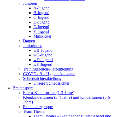
Junioren
A-Jugend
B-Jugend
C-Jugend
D-Jugend
E-Jugend
F-Jugend
Minikicker
Damen
Juniorinnen
wB-Jugend
wC-Jugend
wD-Jugend
wE-Jugend
Trainingszeiten/Platzeinteilung
COVID-19 – Hygienekonzepte
Schiedsrichterabteilung
Unsere Schiedsrichter
Breitensport
Eltern-Kind Turnen (1-3 Jahre)
Kleinkinderturnen (3-4 Jahre) und Kinderturnen (5-6
Jahre)
Frauentanzgruppe
Team Theater
Team Theater – Gelungener Bunter Abend und