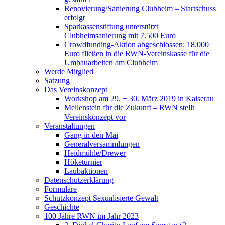
Renovierung/Sanierung Clubheim – Startschuss
erfolgt
Sparkassenstiftung unterstützt
Clubheimsanierung mit 7.500 Euro
Crowdfunding-Aktion abgeschlossen: 18.000
Euro fließen in die RWN-Vereinskasse für die
Umbauarbeiten am Clubheim
Werde Mitglied
Satzung
Das Vereinskonzept
Workshop am 29. + 30. März 2019 in Kaiserau
Meilenstein für die Zukunft – RWN stellt
Vereinskonzept vor
Veranstaltungen
Gang in den Mai
Generalversammlungen
Heidmühle/Drewer
Höketurnier
Laubaktionen
Datenschutzerklärung
Formulare
Schutzkonzept Sexualisierte Gewalt
Geschichte
100 Jahre RWN im Jahr 2023