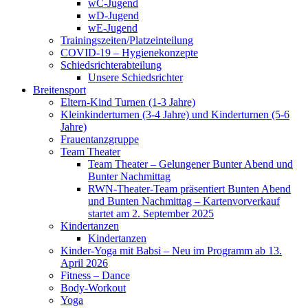
wC-Jugend
wD-Jugend
wE-Jugend
Trainingszeiten/Platzeinteilung
COVID-19 – Hygienekonzepte
Schiedsrichterabteilung
Unsere Schiedsrichter
Breitensport
Eltern-Kind Turnen (1-3 Jahre)
Kleinkinderturnen (3-4 Jahre) und Kinderturnen (5-6
Jahre)
Frauentanzgruppe
Team Theater
Team Theater – Gelungener Bunter Abend und
Bunter Nachmittag
RWN-Theater-Team präsentiert Bunten Abend
und Bunten Nachmittag – Kartenvorverkauf
startet am 2. September 2025
Kindertanzen
Kindertanzen
Kinder-Yoga mit Babsi – Neu im Programm ab 13.
April 2026
Fitness – Dance
Body-Workout
Yoga