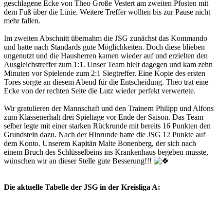
geschlagene Ecke von Theo Große Vestert am zweiten Pfosten mit
dem Fuß über die Linie. Weitere Treffer wollten bis zur Pause nicht
mehr fallen.
Im zweiten Abschnitt übernahm die JSG zunächst das Kommando
und hatte nach Standards gute Möglichkeiten. Doch diese blieben
ungenutzt und die Hausherren kamen wieder auf und erzielten den
Ausgleichstreffer zum 1:1. Unser Team hielt dagegen und kam zehn
Minuten vor Spielende zum 2:1 Siegtreffer. Eine Kopie des ersten
Tores sorgte an diesem Abend für die Entscheidung. Theo trat eine
Ecke von der rechten Seite die Lutz wieder perfekt verwertete.
Wir gratulieren der Mannschaft und den Trainern Philipp und Alfons
zum Klassenerhalt drei Spieltage vor Ende der Saison. Das Team
selber legte mit einer starken Rückrunde mit bereits 16 Punkten den
Grundstein dazu. Nach der Hinrunde hatte die JSG 12 Punkte auf
dem Konto. Unserem Kapitän Malte Bonenberg, der sich nach
einem Bruch des Schlüsselbeins ins Krankenhaus begeben musste,
wünschen wir an dieser Stelle gute Besserung!!!
Die aktuelle Tabelle der JSG in der Kreisliga A: