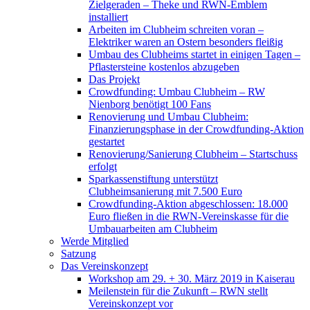
Zielgeraden – Theke und RWN-Emblem
installiert
Arbeiten im Clubheim schreiten voran –
Elektriker waren an Ostern besonders fleißig
Umbau des Clubheims startet in einigen Tagen –
Pflastersteine kostenlos abzugeben
Das Projekt
Crowdfunding: Umbau Clubheim – RW
Nienborg benötigt 100 Fans
Renovierung und Umbau Clubheim:
Finanzierungsphase in der Crowdfunding-Aktion
gestartet
Renovierung/Sanierung Clubheim – Startschuss
erfolgt
Sparkassenstiftung unterstützt
Clubheimsanierung mit 7.500 Euro
Crowdfunding-Aktion abgeschlossen: 18.000
Euro fließen in die RWN-Vereinskasse für die
Umbauarbeiten am Clubheim
Werde Mitglied
Satzung
Das Vereinskonzept
Workshop am 29. + 30. März 2019 in Kaiserau
Meilenstein für die Zukunft – RWN stellt
Vereinskonzept vor