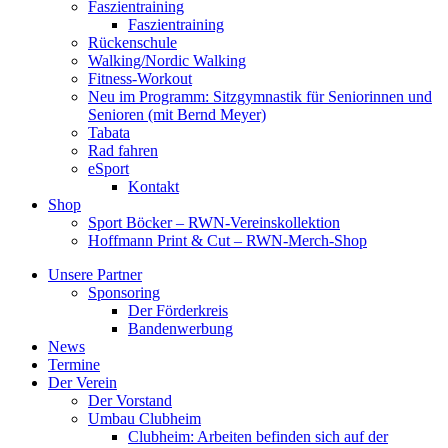
Faszientraining
Faszientraining
Rückenschule
Walking/Nordic Walking
Fitness-Workout
Neu im Programm: Sitzgymnastik für Seniorinnen und
Senioren (mit Bernd Meyer)
Tabata
Rad fahren
eSport
Kontakt
Shop
Sport Böcker – RWN-Vereinskollektion
Hoffmann Print & Cut – RWN-Merch-Shop
Unsere Partner
Sponsoring
Der Förderkreis
Bandenwerbung
News
Termine
Der Verein
Der Vorstand
Umbau Clubheim
Clubheim: Arbeiten befinden sich auf der