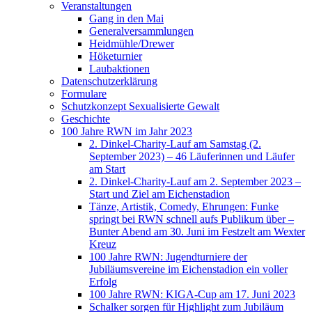
Veranstaltungen
Gang in den Mai
Generalversammlungen
Heidmühle/Drewer
Höketurnier
Laubaktionen
Datenschutzerklärung
Formulare
Schutzkonzept Sexualisierte Gewalt
Geschichte
100 Jahre RWN im Jahr 2023
2. Dinkel-Charity-Lauf am Samstag (2.
September 2023) – 46 Läuferinnen und Läufer
am Start
2. Dinkel-Charity-Lauf am 2. September 2023 –
Start und Ziel am Eichenstadion
Tänze, Artistik, Comedy, Ehrungen: Funke
springt bei RWN schnell aufs Publikum über –
Bunter Abend am 30. Juni im Festzelt am Wexter
Kreuz
100 Jahre RWN: Jugendturniere der
Jubiläumsvereine im Eichenstadion ein voller
Erfolg
100 Jahre RWN: KIGA-Cup am 17. Juni 2023
Schalker sorgen für Highlight zum Jubiläum