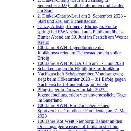
2. Dinkel-Charity-Lauf am Samstag (2.
September 2023) – 46 Läuferinnen und Läufer
am Start
2. Dinkel-Charity-Lauf am 2. September 2023 –
Start und Ziel am Eichenstadion
Tänze, Artistik, Comedy, Ehrungen: Funke
springt bei RWN schnell aufs Publikum über –
Bunter Abend am 30. Juni im Festzelt am Wexter
Kreuz
100 Jahre RWN: Jugendturniere der
Jubiläumsvereine im Eichenstadion ein voller
Erfolg
100 Jahre RWN: KIGA-Cup am 17. Juni 2023
Schalker sorgen für Highlight zum Jubiläum
Nachbarschaft Schäpersgraben/Vogelsangweg
siegt beim Höketurnier 2023 – 3:1 Erfolg gegen
Nachbarschaft Brandenburg im Finale
Pfingstlager in Drewer im Jahr 2023 –
Jugendabteilung erlebt vier unvergessliche Tage
im Sauerland
100 Jahre RWN: Ein Dorf feiert seinen
Sportverein – Grandioser Familientag am 7. Mai
2023
100 Jahre Rot-Weiß Nienborg: Banner an den
Ortseingängen weisen auf Jubiläumsfest hin