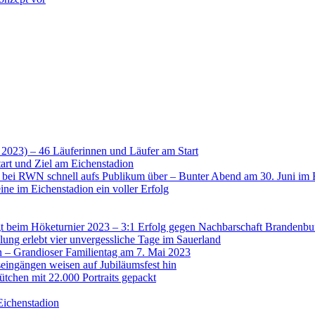
 2023) – 46 Läuferinnen und Läufer am Start
art und Ziel am Eichenstadion
t bei RWN schnell aufs Publikum über – Bunter Abend am 30. Juni im 
ne im Eichenstadion ein voller Erfolg
 beim Höketurnier 2023 – 3:1 Erfolg gegen Nachbarschaft Brandenbu
lung erlebt vier unvergessliche Tage im Sauerland
n – Grandioser Familientag am 7. Mai 2023
eingängen weisen auf Jubiläumsfest hin
tchen mit 22.000 Portraits gepackt
Eichenstadion