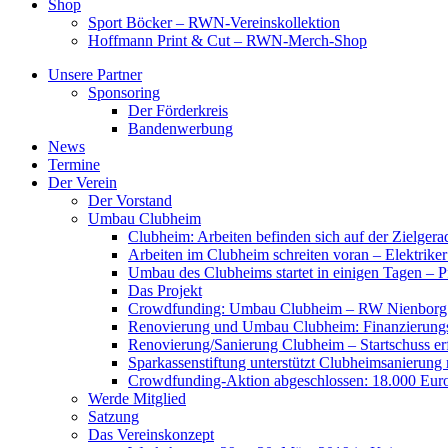
Shop
Sport Böcker – RWN-Vereinskollektion
Hoffmann Print & Cut – RWN-Merch-Shop
Unsere Partner
Sponsoring
Der Förderkreis
Bandenwerbung
News
Termine
Der Verein
Der Vorstand
Umbau Clubheim
Clubheim: Arbeiten befinden sich auf der Zielge
Arbeiten im Clubheim schreiten voran – Elektriker
Umbau des Clubheims startet in einigen Tagen – Pf
Das Projekt
Crowdfunding: Umbau Clubheim – RW Nienborg b
Renovierung und Umbau Clubheim: Finanzierungsp
Renovierung/Sanierung Clubheim – Startschuss er
Sparkassenstiftung unterstützt Clubheimsanierung
Crowdfunding-Aktion abgeschlossen: 18.000 Euro
Werde Mitglied
Satzung
Das Vereinskonzept