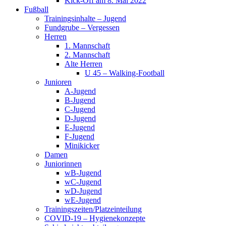
Kick-Off am 8. Mai 2022
Fußball
Trainingsinhalte – Jugend
Fundgrube – Vergessen
Herren
1. Mannschaft
2. Mannschaft
Alte Herren
U 45 – Walking-Football
Junioren
A-Jugend
B-Jugend
C-Jugend
D-Jugend
E-Jugend
F-Jugend
Minikicker
Damen
Juniorinnen
wB-Jugend
wC-Jugend
wD-Jugend
wE-Jugend
Trainingszeiten/Platzeinteilung
COVID-19 – Hygienekonzepte