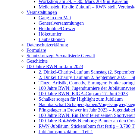
Workshop am 29. + 30. März 2019 in Kaiserau
Meilenstein für die Zukunft – RWN stellt Vereinsk
Veranstaltungen
Gang in den Mai
Generalversammlungen
Heidmühle/Drewer
Höketurnier
Laubaktionen
Datenschutzerklärung
Formulare
Schutzkonzept Sexualisierte Gewalt
Geschichte
100 Jahre RWN im Jahr 2023
2. Dinkel-Charity-Lauf am Samstag (2. September
2. Dinkel-Charity-Lauf am 2. September 2023 – St
Tänze, Artistik, Comedy, Ehrungen: Funke spring
100 Jahre RWN: Jugendturniere der Jubiläumsverei
100 Jahre RWN: KIGA-Cup am 17. Juni 2023
Schalker sorgen für Highlight zum Jubiläum
Nachbarschaft Schäpersgraben/Vogelsangweg siegt
Pfingstlager in Drewer im Jahr 2023 – Jugendabtei
100 Jahre RWN: Ein Dorf feiert seinen Sportverei
100 Jahre Rot-Weiß Nienborg: Banner an den Orts
RWN-Jubiläum: Stickeralbum fast fertig – 3.700 Tü
Jubiläumsputzaktion – Teil 1