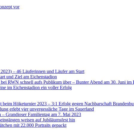
onzept vor
 2023) – 46 Läuferinnen und Läufer am Start
art und Ziel am Eichenstadion
t bei RWN schnell aufs Publikum über – Bunter Abend am 30. Juni im 
ne im Eichenstadion ein voller Erfolg
 beim Höketurnier 2023 – 3:1 Erfolg gegen Nachbarschaft Brandenbu
lung erlebt vier unvergessliche Tage im Sauerland
n – Grandioser Familientag am 7. Mai 2023
eingängen weisen auf Jubiläumsfest hin
tchen mit 22.000 Portraits gepackt