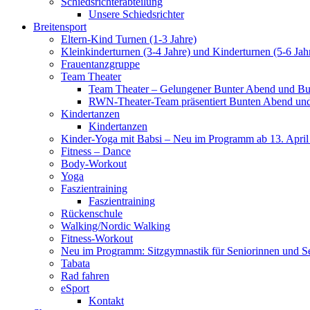
Schiedsrichterabteilung
Unsere Schiedsrichter
Breitensport
Eltern-Kind Turnen (1-3 Jahre)
Kleinkinderturnen (3-4 Jahre) und Kinderturnen (5-6 Jah
Frauentanzgruppe
Team Theater
Team Theater – Gelungener Bunter Abend und Bu
RWN-Theater-Team präsentiert Bunten Abend und 
Kindertanzen
Kindertanzen
Kinder-Yoga mit Babsi – Neu im Programm ab 13. April
Fitness – Dance
Body-Workout
Yoga
Faszientraining
Faszientraining
Rückenschule
Walking/Nordic Walking
Fitness-Workout
Neu im Programm: Sitzgymnastik für Seniorinnen und S
Tabata
Rad fahren
eSport
Kontakt