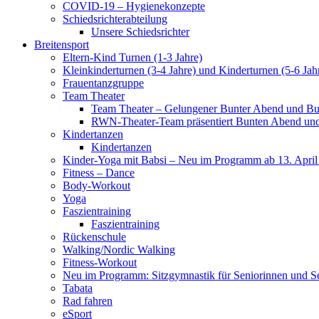
COVID-19 – Hygienekonzepte
Schiedsrichterabteilung
Unsere Schiedsrichter
Breitensport
Eltern-Kind Turnen (1-3 Jahre)
Kleinkinderturnen (3-4 Jahre) und Kinderturnen (5-6 Jah
Frauentanzgruppe
Team Theater
Team Theater – Gelungener Bunter Abend und Bu
RWN-Theater-Team präsentiert Bunten Abend und 
Kindertanzen
Kindertanzen
Kinder-Yoga mit Babsi – Neu im Programm ab 13. April
Fitness – Dance
Body-Workout
Yoga
Faszientraining
Faszientraining
Rückenschule
Walking/Nordic Walking
Fitness-Workout
Neu im Programm: Sitzgymnastik für Seniorinnen und S
Tabata
Rad fahren
eSport