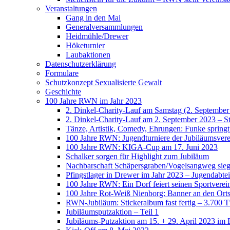
Veranstaltungen
Gang in den Mai
Generalversammlungen
Heidmühle/Drewer
Höketurnier
Laubaktionen
Datenschutzerklärung
Formulare
Schutzkonzept Sexualisierte Gewalt
Geschichte
100 Jahre RWN im Jahr 2023
2. Dinkel-Charity-Lauf am Samstag (2. September
2. Dinkel-Charity-Lauf am 2. September 2023 – St
Tänze, Artistik, Comedy, Ehrungen: Funke spring
100 Jahre RWN: Jugendturniere der Jubiläumsverei
100 Jahre RWN: KIGA-Cup am 17. Juni 2023
Schalker sorgen für Highlight zum Jubiläum
Nachbarschaft Schäpersgraben/Vogelsangweg siegt
Pfingstlager in Drewer im Jahr 2023 – Jugendabtei
100 Jahre RWN: Ein Dorf feiert seinen Sportverei
100 Jahre Rot-Weiß Nienborg: Banner an den Orts
RWN-Jubiläum: Stickeralbum fast fertig – 3.700 Tü
Jubiläumsputzaktion – Teil 1
Jubiläums-Putzaktion am 15. + 29. April 2023 im 