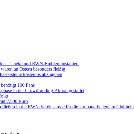
raden – Theke und RWN-Emblem installiert
 waren an Ostern besonders fleißig
lastersteine kostenlos abzugeben
enötigt 100 Fans
hase in der Crowdfunding-Aktion gestartet
folgt
 mit 7.500 Euro
 fließen in die RWN-Vereinskasse für die Umbauarbeiten am Clubhei
onzept vor