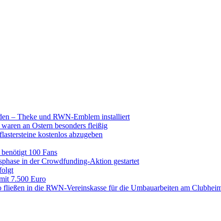
raden – Theke und RWN-Emblem installiert
 waren an Ostern besonders fleißig
lastersteine kostenlos abzugeben
enötigt 100 Fans
hase in der Crowdfunding-Aktion gestartet
folgt
 mit 7.500 Euro
 fließen in die RWN-Vereinskasse für die Umbauarbeiten am Clubhei