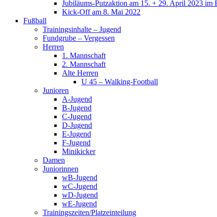
Jubiläums-Putzaktion am 15. + 29. April 2023 im 
Kick-Off am 8. Mai 2022
Fußball
Trainingsinhalte – Jugend
Fundgrube – Vergessen
Herren
1. Mannschaft
2. Mannschaft
Alte Herren
U 45 – Walking-Football
Junioren
A-Jugend
B-Jugend
C-Jugend
D-Jugend
E-Jugend
F-Jugend
Minikicker
Damen
Juniorinnen
wB-Jugend
wC-Jugend
wD-Jugend
wE-Jugend
Trainingszeiten/Platzeinteilung