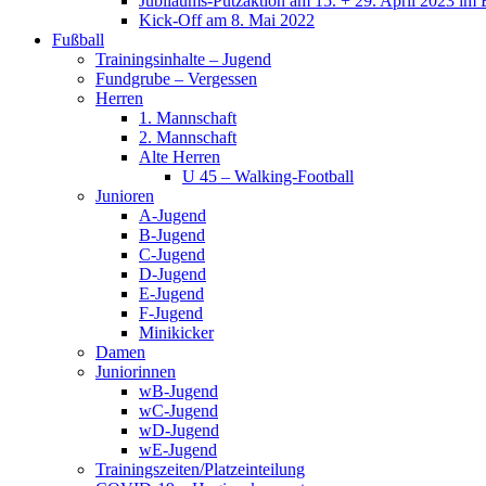
Jubiläums-Putzaktion am 15. + 29. April 2023 im 
Kick-Off am 8. Mai 2022
Fußball
Trainingsinhalte – Jugend
Fundgrube – Vergessen
Herren
1. Mannschaft
2. Mannschaft
Alte Herren
U 45 – Walking-Football
Junioren
A-Jugend
B-Jugend
C-Jugend
D-Jugend
E-Jugend
F-Jugend
Minikicker
Damen
Juniorinnen
wB-Jugend
wC-Jugend
wD-Jugend
wE-Jugend
Trainingszeiten/Platzeinteilung