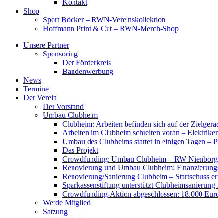
Kontakt
Shop
Sport Böcker – RWN-Vereinskollektion
Hoffmann Print & Cut – RWN-Merch-Shop
Unsere Partner
Sponsoring
Der Förderkreis
Bandenwerbung
News
Termine
Der Verein
Der Vorstand
Umbau Clubheim
Clubheim: Arbeiten befinden sich auf der Zielge
Arbeiten im Clubheim schreiten voran – Elektriker
Umbau des Clubheims startet in einigen Tagen – Pf
Das Projekt
Crowdfunding: Umbau Clubheim – RW Nienborg b
Renovierung und Umbau Clubheim: Finanzierungsp
Renovierung/Sanierung Clubheim – Startschuss er
Sparkassenstiftung unterstützt Clubheimsanierung
Crowdfunding-Aktion abgeschlossen: 18.000 Euro
Werde Mitglied
Satzung