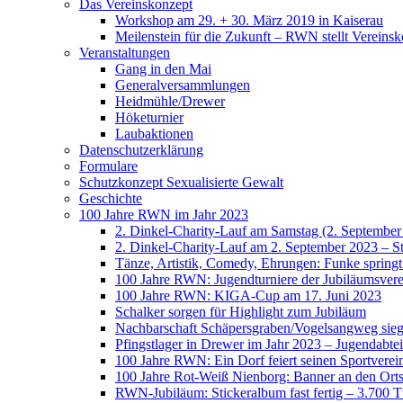
Das Vereinskonzept
Workshop am 29. + 30. März 2019 in Kaiserau
Meilenstein für die Zukunft – RWN stellt Vereinsk
Veranstaltungen
Gang in den Mai
Generalversammlungen
Heidmühle/Drewer
Höketurnier
Laubaktionen
Datenschutzerklärung
Formulare
Schutzkonzept Sexualisierte Gewalt
Geschichte
100 Jahre RWN im Jahr 2023
2. Dinkel-Charity-Lauf am Samstag (2. September
2. Dinkel-Charity-Lauf am 2. September 2023 – St
Tänze, Artistik, Comedy, Ehrungen: Funke spring
100 Jahre RWN: Jugendturniere der Jubiläumsverei
100 Jahre RWN: KIGA-Cup am 17. Juni 2023
Schalker sorgen für Highlight zum Jubiläum
Nachbarschaft Schäpersgraben/Vogelsangweg siegt
Pfingstlager in Drewer im Jahr 2023 – Jugendabtei
100 Jahre RWN: Ein Dorf feiert seinen Sportverei
100 Jahre Rot-Weiß Nienborg: Banner an den Orts
RWN-Jubiläum: Stickeralbum fast fertig – 3.700 Tü