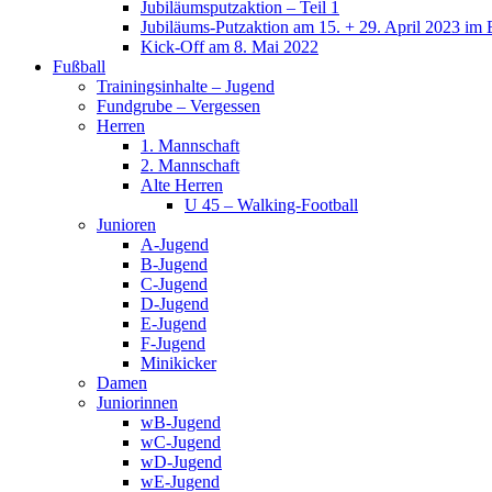
Jubiläumsputzaktion – Teil 1
Jubiläums-Putzaktion am 15. + 29. April 2023 im 
Kick-Off am 8. Mai 2022
Fußball
Trainingsinhalte – Jugend
Fundgrube – Vergessen
Herren
1. Mannschaft
2. Mannschaft
Alte Herren
U 45 – Walking-Football
Junioren
A-Jugend
B-Jugend
C-Jugend
D-Jugend
E-Jugend
F-Jugend
Minikicker
Damen
Juniorinnen
wB-Jugend
wC-Jugend
wD-Jugend
wE-Jugend