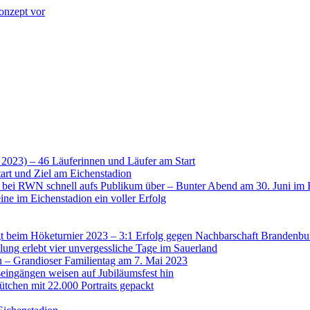
onzept vor
 2023) – 46 Läuferinnen und Läufer am Start
art und Ziel am Eichenstadion
t bei RWN schnell aufs Publikum über – Bunter Abend am 30. Juni im 
ne im Eichenstadion ein voller Erfolg
 beim Höketurnier 2023 – 3:1 Erfolg gegen Nachbarschaft Brandenbu
lung erlebt vier unvergessliche Tage im Sauerland
n – Grandioser Familientag am 7. Mai 2023
eingängen weisen auf Jubiläumsfest hin
tchen mit 22.000 Portraits gepackt