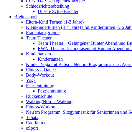
COVID-19 – Hygienekonzepte
Schiedsrichterabteilung
Unsere Schiedsrichter
Breitensport
Eltern-Kind Turnen (1-3 Jahre)
Kleinkinderturnen (3-4 Jahre) und Kinderturnen (5-6 Jah
Frauentanzgruppe
Team Theater
Team Theater – Gelungener Bunter Abend und Bu
RWN-Theater-Team präsentiert Bunten Abend und 
Kindertanzen
Kindertanzen
Kinder-Yoga mit Babsi – Neu im Programm ab 13. April
Fitness – Dance
Body-Workout
Yoga
Faszientraining
Faszientraining
Rückenschule
Walking/Nordic Walking
Fitness-Workout
Neu im Programm: Sitzgymnastik für Seniorinnen und S
Tabata
Rad fahren
eSport