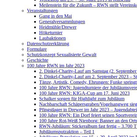
Meilenstein für die Zukunft – RWN stellt Vereinsk
Veranstaltungen
Gang in den Mai
Generalversammlungen
Heidmühle/Drewer
Höketurnier
Laubaktionen
Datenschutzerklärung
Formulare
Schutzkonzept Sexualisierte Gewalt
Geschichte
100 Jahre RWN im Jahr 2023
2. Dinkel-Charity-Lauf am Samstag (2. September
2. Dinkel-Charity-Lauf am 2. September 2023 – St
Tänze, Artistik, Comedy, Ehrungen: Funke spring
100 Jahre RWN: Jugendturniere der Jubiläumsverei
100 Jahre RWN: KIGA-Cup am 17. Juni 2023
Schalker sorgen für Highlight zum Jubiläum
Nachbarschaft Schäpersgraben/Vogelsangweg siegt
Pfingstlager in Drewer im Jahr 2023 – Jugendabtei
100 Jahre RWN: Ein Dorf feiert seinen Sportverei
100 Jahre Rot-Weiß Nienborg: Banner an den Orts
RWN-Jubiläum: Stickeralbum fast fertig – 3.700 Tü
Jubiläumsputzaktion – Teil 1