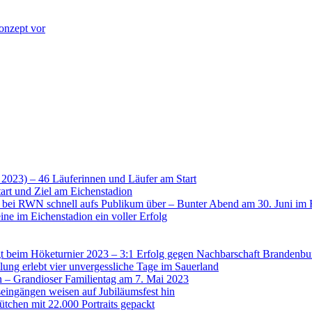
onzept vor
 2023) – 46 Läuferinnen und Läufer am Start
art und Ziel am Eichenstadion
t bei RWN schnell aufs Publikum über – Bunter Abend am 30. Juni im 
ne im Eichenstadion ein voller Erfolg
 beim Höketurnier 2023 – 3:1 Erfolg gegen Nachbarschaft Brandenbu
lung erlebt vier unvergessliche Tage im Sauerland
n – Grandioser Familientag am 7. Mai 2023
eingängen weisen auf Jubiläumsfest hin
tchen mit 22.000 Portraits gepackt