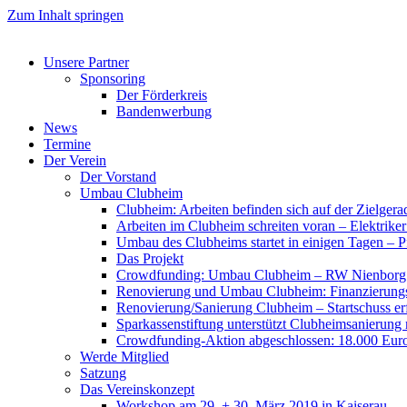
Zum Inhalt springen
Unsere Partner
Sponsoring
Der Förderkreis
Bandenwerbung
News
Termine
Der Verein
Der Vorstand
Umbau Clubheim
Clubheim: Arbeiten befinden sich auf der Zielge
Arbeiten im Clubheim schreiten voran – Elektriker
Umbau des Clubheims startet in einigen Tagen – Pf
Das Projekt
Crowdfunding: Umbau Clubheim – RW Nienborg b
Renovierung und Umbau Clubheim: Finanzierungsp
Renovierung/Sanierung Clubheim – Startschuss er
Sparkassenstiftung unterstützt Clubheimsanierung
Crowdfunding-Aktion abgeschlossen: 18.000 Euro
Werde Mitglied
Satzung
Das Vereinskonzept
Workshop am 29. + 30. März 2019 in Kaiserau