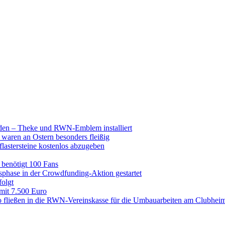
raden – Theke und RWN-Emblem installiert
 waren an Ostern besonders fleißig
lastersteine kostenlos abzugeben
enötigt 100 Fans
hase in der Crowdfunding-Aktion gestartet
folgt
 mit 7.500 Euro
 fließen in die RWN-Vereinskasse für die Umbauarbeiten am Clubhei