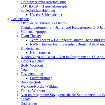
Trainingszeiten/Platzeinteilung
COVID-19 – Hygienekonzepte
Schiedsrichterabteilung
Unsere Schiedsrichter
Breitensport
Eltern-Kind Turnen (1-3 Jahre)
Kleinkinderturnen (3-4 Jahre) und Kinderturnen (5-6 Jah
Frauentanzgruppe
Team Theater
Team Theater – Gelungener Bunter Abend und Bu
RWN-Theater-Team präsentiert Bunten Abend und 
Kindertanzen
Kindertanzen
Kinder-Yoga mit Babsi – Neu im Programm ab 13. April
Fitness – Dance
Body-Workout
Yoga
Faszientraining
Faszientraining
Rückenschule
Walking/Nordic Walking
Fitness-Workout
Neu im Programm: Sitzgymnastik für Seniorinnen und S
Tabata
Rad fahren