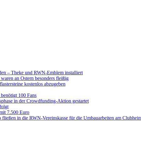
raden – Theke und RWN-Emblem installiert
 waren an Ostern besonders fleißig
lastersteine kostenlos abzugeben
enötigt 100 Fans
hase in der Crowdfunding-Aktion gestartet
folgt
 mit 7.500 Euro
 fließen in die RWN-Vereinskasse für die Umbauarbeiten am Clubhei