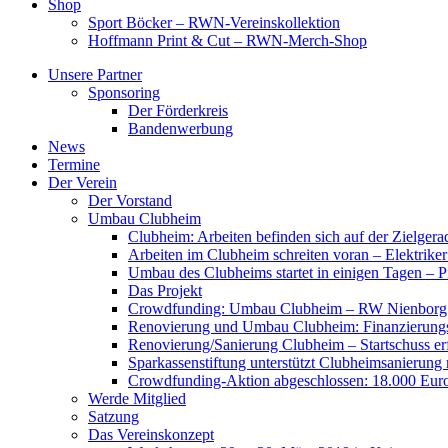
Shop
Sport Böcker – RWN-Vereinskollektion
Hoffmann Print & Cut – RWN-Merch-Shop
Unsere Partner
Sponsoring
Der Förderkreis
Bandenwerbung
News
Termine
Der Verein
Der Vorstand
Umbau Clubheim
Clubheim: Arbeiten befinden sich auf der Zielge
Arbeiten im Clubheim schreiten voran – Elektriker
Umbau des Clubheims startet in einigen Tagen – Pf
Das Projekt
Crowdfunding: Umbau Clubheim – RW Nienborg b
Renovierung und Umbau Clubheim: Finanzierungsp
Renovierung/Sanierung Clubheim – Startschuss er
Sparkassenstiftung unterstützt Clubheimsanierung
Crowdfunding-Aktion abgeschlossen: 18.000 Euro
Werde Mitglied
Satzung
Das Vereinskonzept