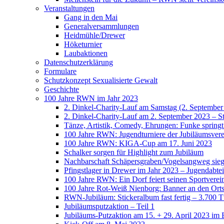
Veranstaltungen
Gang in den Mai
Generalversammlungen
Heidmühle/Drewer
Höketurnier
Laubaktionen
Datenschutzerklärung
Formulare
Schutzkonzept Sexualisierte Gewalt
Geschichte
100 Jahre RWN im Jahr 2023
2. Dinkel-Charity-Lauf am Samstag (2. September
2. Dinkel-Charity-Lauf am 2. September 2023 – St
Tänze, Artistik, Comedy, Ehrungen: Funke spring
100 Jahre RWN: Jugendturniere der Jubiläumsverei
100 Jahre RWN: KIGA-Cup am 17. Juni 2023
Schalker sorgen für Highlight zum Jubiläum
Nachbarschaft Schäpersgraben/Vogelsangweg siegt
Pfingstlager in Drewer im Jahr 2023 – Jugendabtei
100 Jahre RWN: Ein Dorf feiert seinen Sportverei
100 Jahre Rot-Weiß Nienborg: Banner an den Orts
RWN-Jubiläum: Stickeralbum fast fertig – 3.700 Tü
Jubiläumsputzaktion – Teil 1
Jubiläums-Putzaktion am 15. + 29. April 2023 im 