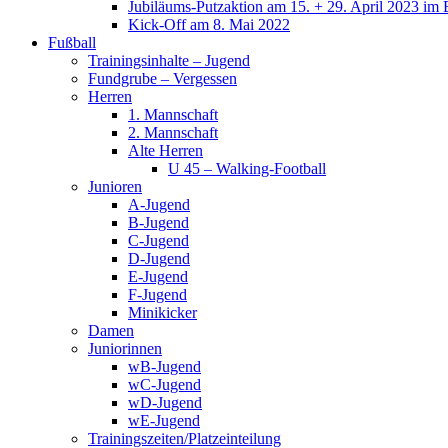
Jubiläums-Putzaktion am 15. + 29. April 2023 im 
Kick-Off am 8. Mai 2022
Fußball
Trainingsinhalte – Jugend
Fundgrube – Vergessen
Herren
1. Mannschaft
2. Mannschaft
Alte Herren
U 45 – Walking-Football
Junioren
A-Jugend
B-Jugend
C-Jugend
D-Jugend
E-Jugend
F-Jugend
Minikicker
Damen
Juniorinnen
wB-Jugend
wC-Jugend
wD-Jugend
wE-Jugend
Trainingszeiten/Platzeinteilung