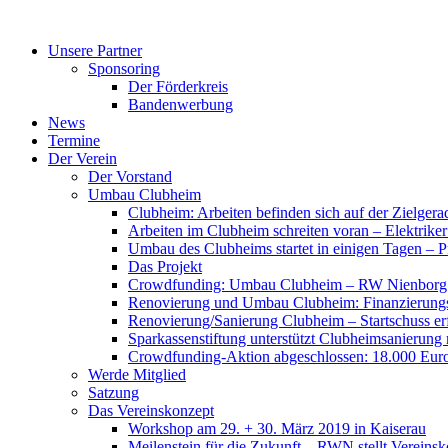
Zum
Inhalt
Unsere Partner
springen
Sponsoring
Der Förderkreis
Bandenwerbung
News
Termine
Der Verein
Der Vorstand
Umbau Clubheim
Clubheim: Arbeiten befinden sich auf der Zielge
Arbeiten im Clubheim schreiten voran – Elektriker
Umbau des Clubheims startet in einigen Tagen – Pf
Das Projekt
Crowdfunding: Umbau Clubheim – RW Nienborg b
Renovierung und Umbau Clubheim: Finanzierungsp
Renovierung/Sanierung Clubheim – Startschuss er
Sparkassenstiftung unterstützt Clubheimsanierung
Crowdfunding-Aktion abgeschlossen: 18.000 Euro
Werde Mitglied
Satzung
Das Vereinskonzept
Workshop am 29. + 30. März 2019 in Kaiserau
Meilenstein für die Zukunft – RWN stellt Vereinsk