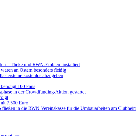
raden – Theke und RWN-Emblem installiert
 waren an Ostern besonders fleißig
lastersteine kostenlos abzugeben
enötigt 100 Fans
hase in der Crowdfunding-Aktion gestartet
folgt
 mit 7.500 Euro
 fließen in die RWN-Vereinskasse für die Umbauarbeiten am Clubhei
onzept vor