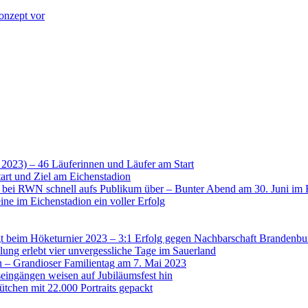
onzept vor
 2023) – 46 Läuferinnen und Läufer am Start
art und Ziel am Eichenstadion
t bei RWN schnell aufs Publikum über – Bunter Abend am 30. Juni im 
ne im Eichenstadion ein voller Erfolg
 beim Höketurnier 2023 – 3:1 Erfolg gegen Nachbarschaft Brandenbu
lung erlebt vier unvergessliche Tage im Sauerland
n – Grandioser Familientag am 7. Mai 2023
eingängen weisen auf Jubiläumsfest hin
tchen mit 22.000 Portraits gepackt