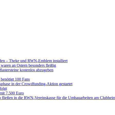
raden – Theke und RWN-Emblem installiert
 waren an Ostern besonders fleißig
lastersteine kostenlos abzugeben
enötigt 100 Fans
hase in der Crowdfunding-Aktion gestartet
folgt
 mit 7.500 Euro
 fließen in die RWN-Vereinskasse für die Umbauarbeiten am Clubhei