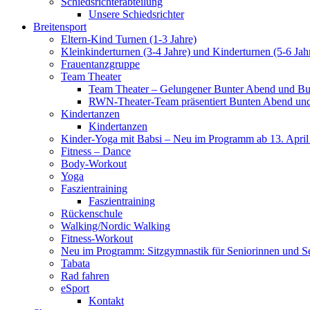
Schiedsrichterabteilung
Unsere Schiedsrichter
Breitensport
Eltern-Kind Turnen (1-3 Jahre)
Kleinkinderturnen (3-4 Jahre) und Kinderturnen (5-6 Jah
Frauentanzgruppe
Team Theater
Team Theater – Gelungener Bunter Abend und Bu
RWN-Theater-Team präsentiert Bunten Abend und 
Kindertanzen
Kindertanzen
Kinder-Yoga mit Babsi – Neu im Programm ab 13. April
Fitness – Dance
Body-Workout
Yoga
Faszientraining
Faszientraining
Rückenschule
Walking/Nordic Walking
Fitness-Workout
Neu im Programm: Sitzgymnastik für Seniorinnen und S
Tabata
Rad fahren
eSport
Kontakt