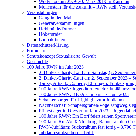
Workshop am 29. + 30. März 2019 in Kaiserau
Meilenstein für die Zukunft – RWN stellt Vereinsk
Veranstaltungen
Gang in den Mai
Generalversammlungen
Heidmühle/Drewer
Höketurnier
Laubaktionen
Datenschutzerklärung
Formulare
Schutzkonzept Sexualisierte Gewalt
Geschichte
100 Jahre RWN im Jahr 2023
2. Dinkel-Charity-Lauf am Samstag (2. September
2. Dinkel-Charity-Lauf am 2. September 2023 – St
Tänze, Artistik, Comedy, Ehrungen: Funke spring
100 Jahre RWN: Jugendturniere der Jubiläumsverei
100 Jahre RWN: KIGA-Cup am 17. Juni 2023
Schalker sorgen für Highlight zum Jubiläum
Nachbarschaft Schäpersgraben/Vogelsangweg siegt
Pfingstlager in Drewer im Jahr 2023 – Jugendabtei
100 Jahre RWN: Ein Dorf feiert seinen Sportverei
100 Jahre Rot-Weiß Nienborg: Banner an den Orts
RWN-Jubiläum: Stickeralbum fast fertig – 3.700 Tü
Jubiläumsputzaktion – Teil 1