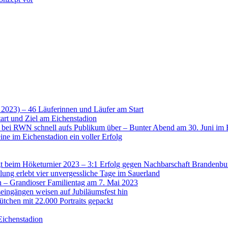
 2023) – 46 Läuferinnen und Läufer am Start
art und Ziel am Eichenstadion
t bei RWN schnell aufs Publikum über – Bunter Abend am 30. Juni im 
ne im Eichenstadion ein voller Erfolg
 beim Höketurnier 2023 – 3:1 Erfolg gegen Nachbarschaft Brandenbu
lung erlebt vier unvergessliche Tage im Sauerland
n – Grandioser Familientag am 7. Mai 2023
eingängen weisen auf Jubiläumsfest hin
tchen mit 22.000 Portraits gepackt
Eichenstadion