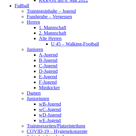
Kick-Off am 8. Mai 2022
Fußball
Trainingsinhalte – Jugend
Fundgrube – Vergessen
Herren
1. Mannschaft
2. Mannschaft
Alte Herren
U 45 – Walking-Football
Junioren
A-Jugend
B-Jugend
C-Jugend
D-Jugend
E-Jugend
F-Jugend
Minikicker
Damen
Juniorinnen
wB-Jugend
wC-Jugend
wD-Jugend
wE-Jugend
Trainingszeiten/Platzeinteilung
COVID-19 – Hygienekonzepte