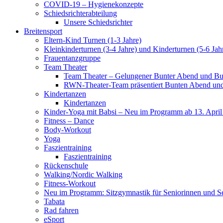
COVID-19 – Hygienekonzepte
Schiedsrichterabteilung
Unsere Schiedsrichter
Breitensport
Eltern-Kind Turnen (1-3 Jahre)
Kleinkinderturnen (3-4 Jahre) und Kinderturnen (5-6 Jah
Frauentanzgruppe
Team Theater
Team Theater – Gelungener Bunter Abend und Bu
RWN-Theater-Team präsentiert Bunten Abend und 
Kindertanzen
Kindertanzen
Kinder-Yoga mit Babsi – Neu im Programm ab 13. April
Fitness – Dance
Body-Workout
Yoga
Faszientraining
Faszientraining
Rückenschule
Walking/Nordic Walking
Fitness-Workout
Neu im Programm: Sitzgymnastik für Seniorinnen und S
Tabata
Rad fahren
eSport