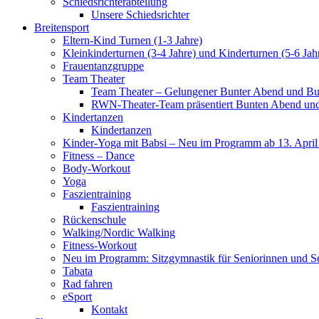
Schiedsrichterabteilung
Unsere Schiedsrichter
Breitensport
Eltern-Kind Turnen (1-3 Jahre)
Kleinkinderturnen (3-4 Jahre) und Kinderturnen (5-6 Jah
Frauentanzgruppe
Team Theater
Team Theater – Gelungener Bunter Abend und Bu
RWN-Theater-Team präsentiert Bunten Abend und 
Kindertanzen
Kindertanzen
Kinder-Yoga mit Babsi – Neu im Programm ab 13. April
Fitness – Dance
Body-Workout
Yoga
Faszientraining
Faszientraining
Rückenschule
Walking/Nordic Walking
Fitness-Workout
Neu im Programm: Sitzgymnastik für Seniorinnen und S
Tabata
Rad fahren
eSport
Kontakt