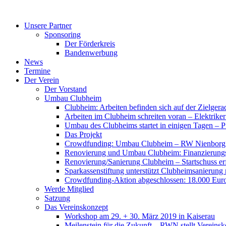
Zum
Inhalt
Unsere Partner
springen
Sponsoring
Der Förderkreis
Bandenwerbung
News
Termine
Der Verein
Der Vorstand
Umbau Clubheim
Clubheim: Arbeiten befinden sich auf der Zielge
Arbeiten im Clubheim schreiten voran – Elektriker
Umbau des Clubheims startet in einigen Tagen – Pf
Das Projekt
Crowdfunding: Umbau Clubheim – RW Nienborg b
Renovierung und Umbau Clubheim: Finanzierungsp
Renovierung/Sanierung Clubheim – Startschuss er
Sparkassenstiftung unterstützt Clubheimsanierung
Crowdfunding-Aktion abgeschlossen: 18.000 Euro
Werde Mitglied
Satzung
Das Vereinskonzept
Workshop am 29. + 30. März 2019 in Kaiserau
Meilenstein für die Zukunft – RWN stellt Vereinsk