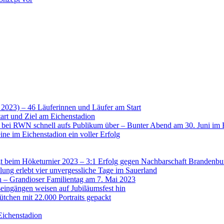
 2023) – 46 Läuferinnen und Läufer am Start
art und Ziel am Eichenstadion
t bei RWN schnell aufs Publikum über – Bunter Abend am 30. Juni im 
ne im Eichenstadion ein voller Erfolg
 beim Höketurnier 2023 – 3:1 Erfolg gegen Nachbarschaft Brandenbu
lung erlebt vier unvergessliche Tage im Sauerland
n – Grandioser Familientag am 7. Mai 2023
eingängen weisen auf Jubiläumsfest hin
tchen mit 22.000 Portraits gepackt
Eichenstadion