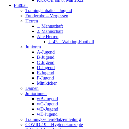
Kick-Off am 8. Mai 2022
Fußball
Trainingsinhalte – Jugend
Fundgrube – Vergessen
Herren
1. Mannschaft
2. Mannschaft
Alte Herren
U 45 – Walking-Football
Junioren
A-Jugend
B-Jugend
C-Jugend
D-Jugend
E-Jugend
F-Jugend
Minikicker
Damen
Juniorinnen
wB-Jugend
wC-Jugend
wD-Jugend
wE-Jugend
Trainingszeiten/Platzeinteilung
COVID-19 – Hygienekonzepte