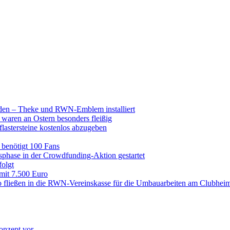
raden – Theke und RWN-Emblem installiert
 waren an Ostern besonders fleißig
lastersteine kostenlos abzugeben
enötigt 100 Fans
hase in der Crowdfunding-Aktion gestartet
folgt
 mit 7.500 Euro
 fließen in die RWN-Vereinskasse für die Umbauarbeiten am Clubhei
onzept vor