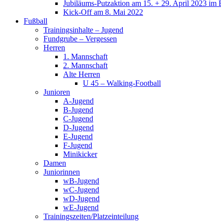
Jubiläums-Putzaktion am 15. + 29. April 2023 im 
Kick-Off am 8. Mai 2022
Fußball
Trainingsinhalte – Jugend
Fundgrube – Vergessen
Herren
1. Mannschaft
2. Mannschaft
Alte Herren
U 45 – Walking-Football
Junioren
A-Jugend
B-Jugend
C-Jugend
D-Jugend
E-Jugend
F-Jugend
Minikicker
Damen
Juniorinnen
wB-Jugend
wC-Jugend
wD-Jugend
wE-Jugend
Trainingszeiten/Platzeinteilung