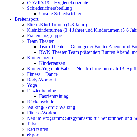
COVID-19 – Hygienekonzepte
Schiedsrichterabteilung
Unsere Schiedsrichter
Breitensport
Eltern-Kind Turnen (1-3 Jahre)
Kleinkinderturnen (3-4 Jahre) und Kinderturnen (5-6 Jah
Frauentanzgruppe
Team Theater
Team Theater – Gelungener Bunter Abend und Bu
RWN-Theater-Team präsentiert Bunten Abend und 
Kindertanzen
Kindertanzen
Kinder-Yoga mit Babsi – Neu im Programm ab 13. April
Fitness – Dance
Body-Workout
Yoga
Faszientraining
Faszientraining
Rückenschule
Walking/Nordic Walking
Fitness-Workout
Neu im Programm: Sitzgymnastik für Seniorinnen und S
Tabata
Rad fahren
eSport