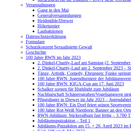
Veranstaltungen
Gang in den Mai
Generalversammlungen
Heidmühle/Drewer
Höketurnier
Laubaktionen
Datenschutzerklärung
Formulare
Schutzkonzept Sexualisierte Gewalt
Geschichte
100 Jahre RWN im Jahr 2023
2. Dinkel-Charity-Lauf am Samstag (2. September
2. Dinkel-Charity-Lauf am 2. September 2023 – St
Tänze, Artistik, Comedy, Ehrungen: Funke spring
100 Jahre RWN: Jugendturniere der Jubiläumsverei
100 Jahre RWN: KIGA-Cup am 17. Juni 2023
Schalker sorgen für Highlight zum Jubiläum
Nachbarschaft Schäpersgraben/Vogelsangweg siegt
Pfingstlager in Drewer im Jahr 2023 – Jugendabtei
100 Jahre RWN: Ein Dorf feiert seinen Sportverei
100 Jahre Rot-Weiß Nienborg: Banner an den Orts
RWN-Jubiläum: Stickeralbum fast fertig – 3.700 Tü
Jubiläumsputzaktion – Teil 1
Jubiläums-Putzaktion am 15. + 29. April 2023 im 