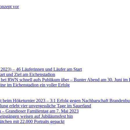
onzept vor
 2023) – 46 Läuferinnen und Läufer am Start
art und Ziel am Eichenstadion
t bei RWN schnell aufs Publikum über – Bunter Abend am 30. Juni im 
ne im Eichenstadion ein voller Erfolg
 beim Höketurnier 2023 – 3:1 Erfolg gegen Nachbarschaft Brandenbu
lung erlebt vier unvergessliche Tage im Sauerland
n – Grandioser Familientag am 7. Mai 2023
eingängen weisen auf Jubiläumsfest hin
tchen mit 22.000 Portraits gepackt