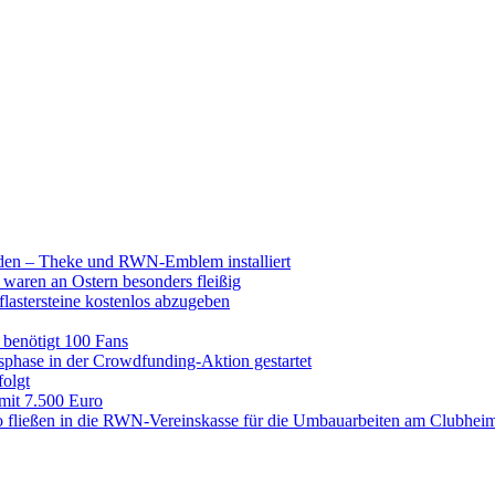
raden – Theke und RWN-Emblem installiert
 waren an Ostern besonders fleißig
lastersteine kostenlos abzugeben
enötigt 100 Fans
hase in der Crowdfunding-Aktion gestartet
folgt
 mit 7.500 Euro
 fließen in die RWN-Vereinskasse für die Umbauarbeiten am Clubhei