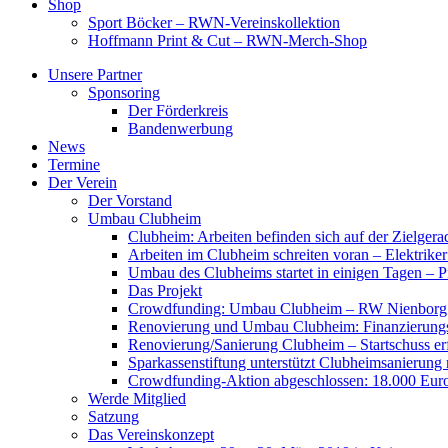
Shop
Sport Böcker – RWN-Vereinskollektion
Hoffmann Print & Cut – RWN-Merch-Shop
Unsere Partner
Sponsoring
Der Förderkreis
Bandenwerbung
News
Termine
Der Verein
Der Vorstand
Umbau Clubheim
Clubheim: Arbeiten befinden sich auf der Zielge
Arbeiten im Clubheim schreiten voran – Elektriker
Umbau des Clubheims startet in einigen Tagen – Pf
Das Projekt
Crowdfunding: Umbau Clubheim – RW Nienborg b
Renovierung und Umbau Clubheim: Finanzierungsp
Renovierung/Sanierung Clubheim – Startschuss er
Sparkassenstiftung unterstützt Clubheimsanierung
Crowdfunding-Aktion abgeschlossen: 18.000 Euro
Werde Mitglied
Satzung
Das Vereinskonzept