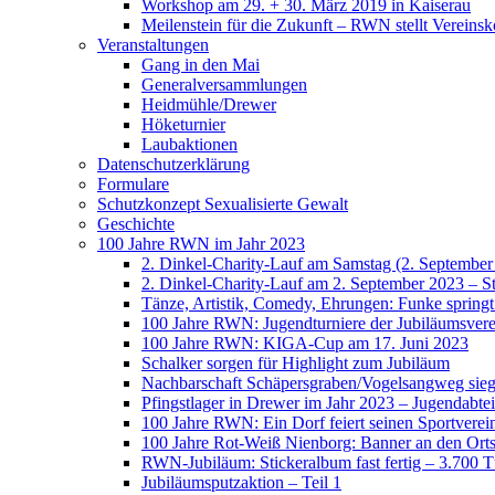
Workshop am 29. + 30. März 2019 in Kaiserau
Meilenstein für die Zukunft – RWN stellt Vereinsk
Veranstaltungen
Gang in den Mai
Generalversammlungen
Heidmühle/Drewer
Höketurnier
Laubaktionen
Datenschutzerklärung
Formulare
Schutzkonzept Sexualisierte Gewalt
Geschichte
100 Jahre RWN im Jahr 2023
2. Dinkel-Charity-Lauf am Samstag (2. September
2. Dinkel-Charity-Lauf am 2. September 2023 – St
Tänze, Artistik, Comedy, Ehrungen: Funke spring
100 Jahre RWN: Jugendturniere der Jubiläumsverei
100 Jahre RWN: KIGA-Cup am 17. Juni 2023
Schalker sorgen für Highlight zum Jubiläum
Nachbarschaft Schäpersgraben/Vogelsangweg siegt
Pfingstlager in Drewer im Jahr 2023 – Jugendabtei
100 Jahre RWN: Ein Dorf feiert seinen Sportverei
100 Jahre Rot-Weiß Nienborg: Banner an den Orts
RWN-Jubiläum: Stickeralbum fast fertig – 3.700 Tü
Jubiläumsputzaktion – Teil 1