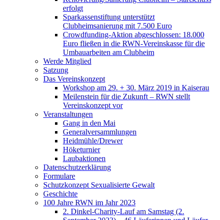
erfolgt
Sparkassenstiftung unterstützt
Clubheimsanierung mit 7.500 Euro
Crowdfunding-Aktion abgeschlossen: 18.000
Euro fließen in die RWN-Vereinskasse für die
Umbauarbeiten am Clubheim
Werde Mitglied
Satzung
Das Vereinskonzept
Workshop am 29. + 30. März 2019 in Kaiserau
Meilenstein für die Zukunft – RWN stellt
Vereinskonzept vor
Veranstaltungen
Gang in den Mai
Generalversammlungen
Heidmühle/Drewer
Höketurnier
Laubaktionen
Datenschutzerklärung
Formulare
Schutzkonzept Sexualisierte Gewalt
Geschichte
100 Jahre RWN im Jahr 2023
2. Dinkel-Charity-Lauf am Samstag (2.