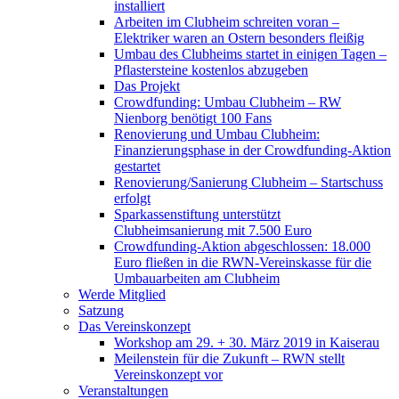
installiert
Arbeiten im Clubheim schreiten voran –
Elektriker waren an Ostern besonders fleißig
Umbau des Clubheims startet in einigen Tagen –
Pflastersteine kostenlos abzugeben
Das Projekt
Crowdfunding: Umbau Clubheim – RW
Nienborg benötigt 100 Fans
Renovierung und Umbau Clubheim:
Finanzierungsphase in der Crowdfunding-Aktion
gestartet
Renovierung/Sanierung Clubheim – Startschuss
erfolgt
Sparkassenstiftung unterstützt
Clubheimsanierung mit 7.500 Euro
Crowdfunding-Aktion abgeschlossen: 18.000
Euro fließen in die RWN-Vereinskasse für die
Umbauarbeiten am Clubheim
Werde Mitglied
Satzung
Das Vereinskonzept
Workshop am 29. + 30. März 2019 in Kaiserau
Meilenstein für die Zukunft – RWN stellt
Vereinskonzept vor
Veranstaltungen