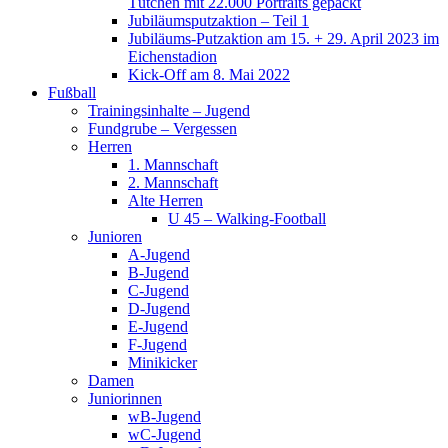
Tütchen mit 22.000 Portraits gepackt
Jubiläumsputzaktion – Teil 1
Jubiläums-Putzaktion am 15. + 29. April 2023 im
Eichenstadion
Kick-Off am 8. Mai 2022
Fußball
Trainingsinhalte – Jugend
Fundgrube – Vergessen
Herren
1. Mannschaft
2. Mannschaft
Alte Herren
U 45 – Walking-Football
Junioren
A-Jugend
B-Jugend
C-Jugend
D-Jugend
E-Jugend
F-Jugend
Minikicker
Damen
Juniorinnen
wB-Jugend
wC-Jugend