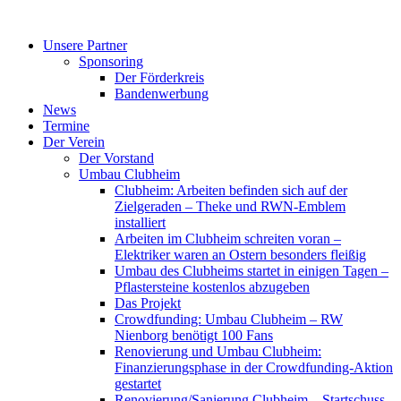
Zum
Inhalt
Unsere Partner
springen
Sponsoring
Der Förderkreis
Bandenwerbung
News
Termine
Der Verein
Der Vorstand
Umbau Clubheim
Clubheim: Arbeiten befinden sich auf der
Zielgeraden – Theke und RWN-Emblem
installiert
Arbeiten im Clubheim schreiten voran –
Elektriker waren an Ostern besonders fleißig
Umbau des Clubheims startet in einigen Tagen –
Pflastersteine kostenlos abzugeben
Das Projekt
Crowdfunding: Umbau Clubheim – RW
Nienborg benötigt 100 Fans
Renovierung und Umbau Clubheim:
Finanzierungsphase in der Crowdfunding-Aktion
gestartet
Renovierung/Sanierung Clubheim – Startschuss