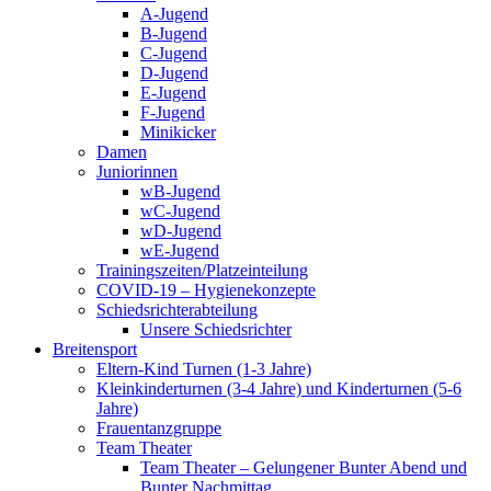
A-Jugend
B-Jugend
C-Jugend
D-Jugend
E-Jugend
F-Jugend
Minikicker
Damen
Juniorinnen
wB-Jugend
wC-Jugend
wD-Jugend
wE-Jugend
Trainingszeiten/Platzeinteilung
COVID-19 – Hygienekonzepte
Schiedsrichterabteilung
Unsere Schiedsrichter
Breitensport
Eltern-Kind Turnen (1-3 Jahre)
Kleinkinderturnen (3-4 Jahre) und Kinderturnen (5-6
Jahre)
Frauentanzgruppe
Team Theater
Team Theater – Gelungener Bunter Abend und
Bunter Nachmittag