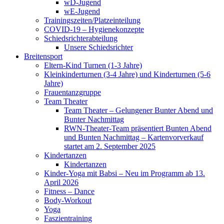
wD-Jugend
wE-Jugend
Trainingszeiten/Platzeinteilung
COVID-19 – Hygienekonzepte
Schiedsrichterabteilung
Unsere Schiedsrichter
Breitensport
Eltern-Kind Turnen (1-3 Jahre)
Kleinkinderturnen (3-4 Jahre) und Kinderturnen (5-6
Jahre)
Frauentanzgruppe
Team Theater
Team Theater – Gelungener Bunter Abend und
Bunter Nachmittag
RWN-Theater-Team präsentiert Bunten Abend
und Bunten Nachmittag – Kartenvorverkauf
startet am 2. September 2025
Kindertanzen
Kindertanzen
Kinder-Yoga mit Babsi – Neu im Programm ab 13.
April 2026
Fitness – Dance
Body-Workout
Yoga
Faszientraining