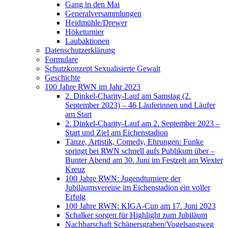
Gang in den Mai
Generalversammlungen
Heidmühle/Drewer
Höketurnier
Laubaktionen
Datenschutzerklärung
Formulare
Schutzkonzept Sexualisierte Gewalt
Geschichte
100 Jahre RWN im Jahr 2023
2. Dinkel-Charity-Lauf am Samstag (2.
September 2023) – 46 Läuferinnen und Läufer
am Start
2. Dinkel-Charity-Lauf am 2. September 2023 –
Start und Ziel am Eichenstadion
Tänze, Artistik, Comedy, Ehrungen: Funke
springt bei RWN schnell aufs Publikum über –
Bunter Abend am 30. Juni im Festzelt am Wexter
Kreuz
100 Jahre RWN: Jugendturniere der
Jubiläumsvereine im Eichenstadion ein voller
Erfolg
100 Jahre RWN: KIGA-Cup am 17. Juni 2023
Schalker sorgen für Highlight zum Jubiläum
Nachbarschaft Schäpersgraben/Vogelsangweg