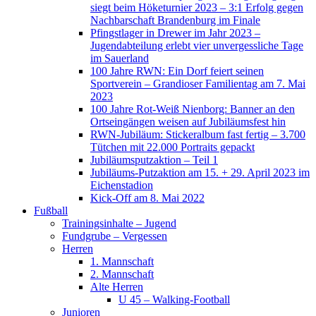
siegt beim Höketurnier 2023 – 3:1 Erfolg gegen
Nachbarschaft Brandenburg im Finale
Pfingstlager in Drewer im Jahr 2023 –
Jugendabteilung erlebt vier unvergessliche Tage
im Sauerland
100 Jahre RWN: Ein Dorf feiert seinen
Sportverein – Grandioser Familientag am 7. Mai
2023
100 Jahre Rot-Weiß Nienborg: Banner an den
Ortseingängen weisen auf Jubiläumsfest hin
RWN-Jubiläum: Stickeralbum fast fertig – 3.700
Tütchen mit 22.000 Portraits gepackt
Jubiläumsputzaktion – Teil 1
Jubiläums-Putzaktion am 15. + 29. April 2023 im
Eichenstadion
Kick-Off am 8. Mai 2022
Fußball
Trainingsinhalte – Jugend
Fundgrube – Vergessen
Herren
1. Mannschaft
2. Mannschaft
Alte Herren
U 45 – Walking-Football
Junioren