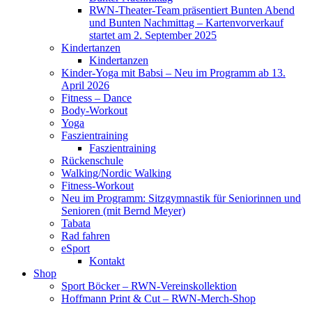
RWN-Theater-Team präsentiert Bunten Abend
und Bunten Nachmittag – Kartenvorverkauf
startet am 2. September 2025
Kindertanzen
Kindertanzen
Kinder-Yoga mit Babsi – Neu im Programm ab 13.
April 2026
Fitness – Dance
Body-Workout
Yoga
Faszientraining
Faszientraining
Rückenschule
Walking/Nordic Walking
Fitness-Workout
Neu im Programm: Sitzgymnastik für Seniorinnen und
Senioren (mit Bernd Meyer)
Tabata
Rad fahren
eSport
Kontakt
Shop
Sport Böcker – RWN-Vereinskollektion
Hoffmann Print & Cut – RWN-Merch-Shop