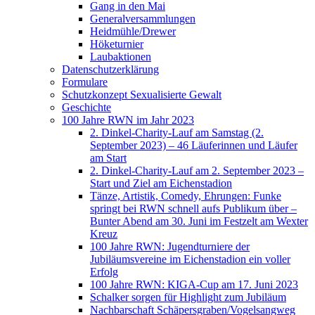
Gang in den Mai
Generalversammlungen
Heidmühle/Drewer
Höketurnier
Laubaktionen
Datenschutzerklärung
Formulare
Schutzkonzept Sexualisierte Gewalt
Geschichte
100 Jahre RWN im Jahr 2023
2. Dinkel-Charity-Lauf am Samstag (2.
September 2023) – 46 Läuferinnen und Läufer
am Start
2. Dinkel-Charity-Lauf am 2. September 2023 –
Start und Ziel am Eichenstadion
Tänze, Artistik, Comedy, Ehrungen: Funke
springt bei RWN schnell aufs Publikum über –
Bunter Abend am 30. Juni im Festzelt am Wexter
Kreuz
100 Jahre RWN: Jugendturniere der
Jubiläumsvereine im Eichenstadion ein voller
Erfolg
100 Jahre RWN: KIGA-Cup am 17. Juni 2023
Schalker sorgen für Highlight zum Jubiläum
Nachbarschaft Schäpersgraben/Vogelsangweg