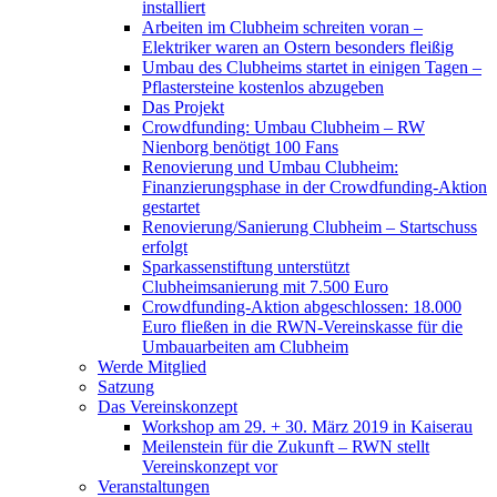
installiert
Arbeiten im Clubheim schreiten voran –
Elektriker waren an Ostern besonders fleißig
Umbau des Clubheims startet in einigen Tagen –
Pflastersteine kostenlos abzugeben
Das Projekt
Crowdfunding: Umbau Clubheim – RW
Nienborg benötigt 100 Fans
Renovierung und Umbau Clubheim:
Finanzierungsphase in der Crowdfunding-Aktion
gestartet
Renovierung/Sanierung Clubheim – Startschuss
erfolgt
Sparkassenstiftung unterstützt
Clubheimsanierung mit 7.500 Euro
Crowdfunding-Aktion abgeschlossen: 18.000
Euro fließen in die RWN-Vereinskasse für die
Umbauarbeiten am Clubheim
Werde Mitglied
Satzung
Das Vereinskonzept
Workshop am 29. + 30. März 2019 in Kaiserau
Meilenstein für die Zukunft – RWN stellt
Vereinskonzept vor
Veranstaltungen