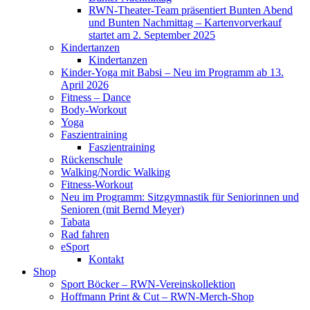
RWN-Theater-Team präsentiert Bunten Abend
und Bunten Nachmittag – Kartenvorverkauf
startet am 2. September 2025
Kindertanzen
Kindertanzen
Kinder-Yoga mit Babsi – Neu im Programm ab 13.
April 2026
Fitness – Dance
Body-Workout
Yoga
Faszientraining
Faszientraining
Rückenschule
Walking/Nordic Walking
Fitness-Workout
Neu im Programm: Sitzgymnastik für Seniorinnen und
Senioren (mit Bernd Meyer)
Tabata
Rad fahren
eSport
Kontakt
Shop
Sport Böcker – RWN-Vereinskollektion
Hoffmann Print & Cut – RWN-Merch-Shop