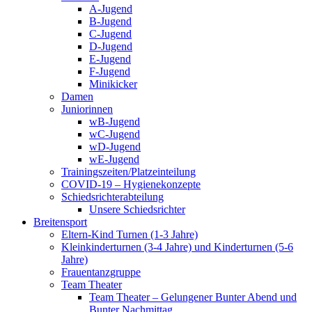
A-Jugend
B-Jugend
C-Jugend
D-Jugend
E-Jugend
F-Jugend
Minikicker
Damen
Juniorinnen
wB-Jugend
wC-Jugend
wD-Jugend
wE-Jugend
Trainingszeiten/Platzeinteilung
COVID-19 – Hygienekonzepte
Schiedsrichterabteilung
Unsere Schiedsrichter
Breitensport
Eltern-Kind Turnen (1-3 Jahre)
Kleinkinderturnen (3-4 Jahre) und Kinderturnen (5-6
Jahre)
Frauentanzgruppe
Team Theater
Team Theater – Gelungener Bunter Abend und
Bunter Nachmittag