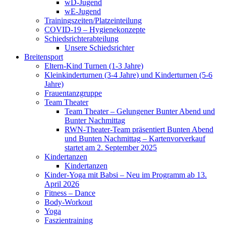
wD-Jugend
wE-Jugend
Trainingszeiten/Platzeinteilung
COVID-19 – Hygienekonzepte
Schiedsrichterabteilung
Unsere Schiedsrichter
Breitensport
Eltern-Kind Turnen (1-3 Jahre)
Kleinkinderturnen (3-4 Jahre) und Kinderturnen (5-6
Jahre)
Frauentanzgruppe
Team Theater
Team Theater – Gelungener Bunter Abend und
Bunter Nachmittag
RWN-Theater-Team präsentiert Bunten Abend
und Bunten Nachmittag – Kartenvorverkauf
startet am 2. September 2025
Kindertanzen
Kindertanzen
Kinder-Yoga mit Babsi – Neu im Programm ab 13.
April 2026
Fitness – Dance
Body-Workout
Yoga
Faszientraining