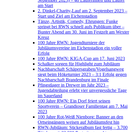
September 2023) – 46 Läuferinnen und Läufer
am Start
2. Dinkel-Charity-Lauf am 2. September 2023 –
Start und Ziel am Eichenstadion
Tänze, Artistik, Comedy, Ehrungen: Funke
springt bei RWN schnell aufs Publikum über –
Bunter Abend am 30. Juni im Festzelt am Wexter
Kreuz
100 Jahre RWN: Jugendturniere der
Jubiläumsvereine im Eichenstadion ein voller
Erfolg
100 Jahre RWN: KIGA-Cup am 17. Juni 2023
Schalker sorgen für Highlight zum Jubiläum
Nachbarschaft Schäpersgraben/Vogelsangweg
siegt beim Höketurnier 2023 – 3:1 Erfolg gegen
Nachbarschaft Brandenburg im Finale
Pfingstlager in Drewer im Jahr 2023 –
Jugendabteilung erlebt vier unvergessliche Tage
im Sauerland
100 Jahre RWN: Ein Dorf feiert seinen
Sportverein – Grandioser Familientag am 7. Mai
2023
100 Jahre Rot-Weiß Nienborg: Banner an den
Ortseingängen weisen auf Jubiläumsfest hin
RWN-Jubiläum: Stickeralbum fast fertig – 3.700