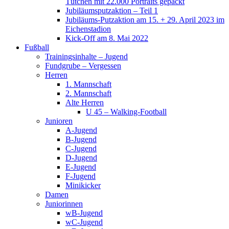
Tütchen mit 22.000 Portraits gepackt
Jubiläumsputzaktion – Teil 1
Jubiläums-Putzaktion am 15. + 29. April 2023 im
Eichenstadion
Kick-Off am 8. Mai 2022
Fußball
Trainingsinhalte – Jugend
Fundgrube – Vergessen
Herren
1. Mannschaft
2. Mannschaft
Alte Herren
U 45 – Walking-Football
Junioren
A-Jugend
B-Jugend
C-Jugend
D-Jugend
E-Jugend
F-Jugend
Minikicker
Damen
Juniorinnen
wB-Jugend
wC-Jugend