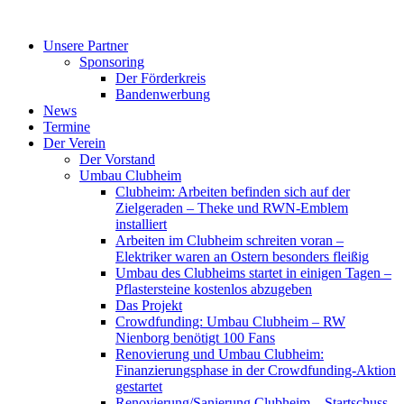
Zum
Inhalt
Unsere Partner
springen
Sponsoring
Der Förderkreis
Bandenwerbung
News
Termine
Der Verein
Der Vorstand
Umbau Clubheim
Clubheim: Arbeiten befinden sich auf der
Zielgeraden – Theke und RWN-Emblem
installiert
Arbeiten im Clubheim schreiten voran –
Elektriker waren an Ostern besonders fleißig
Umbau des Clubheims startet in einigen Tagen –
Pflastersteine kostenlos abzugeben
Das Projekt
Crowdfunding: Umbau Clubheim – RW
Nienborg benötigt 100 Fans
Renovierung und Umbau Clubheim:
Finanzierungsphase in der Crowdfunding-Aktion
gestartet
Renovierung/Sanierung Clubheim – Startschuss