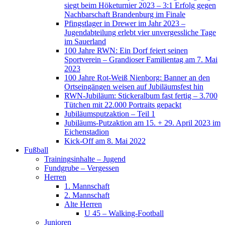
siegt beim Höketurnier 2023 – 3:1 Erfolg gegen
Nachbarschaft Brandenburg im Finale
Pfingstlager in Drewer im Jahr 2023 –
Jugendabteilung erlebt vier unvergessliche Tage
im Sauerland
100 Jahre RWN: Ein Dorf feiert seinen
Sportverein – Grandioser Familientag am 7. Mai
2023
100 Jahre Rot-Weiß Nienborg: Banner an den
Ortseingängen weisen auf Jubiläumsfest hin
RWN-Jubiläum: Stickeralbum fast fertig – 3.700
Tütchen mit 22.000 Portraits gepackt
Jubiläumsputzaktion – Teil 1
Jubiläums-Putzaktion am 15. + 29. April 2023 im
Eichenstadion
Kick-Off am 8. Mai 2022
Fußball
Trainingsinhalte – Jugend
Fundgrube – Vergessen
Herren
1. Mannschaft
2. Mannschaft
Alte Herren
U 45 – Walking-Football
Junioren