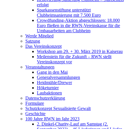
erfolgt
Sparkassenstiftung unterstützt
Clubheimsanierung mit 7.500 Euro
Crowdfunding-Aktion abgeschlossen: 18.000
Euro fließen in die RWN-Vereinskasse für die
Umbauarbeiten am Clubheim
Werde Mitglied
Satzung
Das Vereinskonzept
Workshop am 29. + 30. März 2019 in Kaiserau
Meilenstein für die Zukunft – RWN stellt
Vereinskonzept vor
Veranstaltungen
Gang in den Mai
Generalversammlungen
Heidmühle/Drewer
Höketurnier
Laubaktionen
Datenschutzerklärung
Formulare
Schutzkonzept Sexualisierte Gewalt
Geschichte
100 Jahre RWN im Jahr 2023
2. Dinkel-Charity-Lauf am Samstag (2.