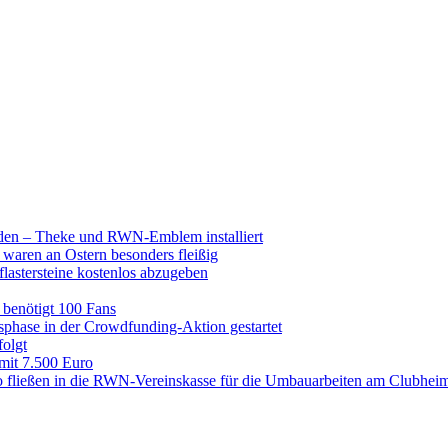
raden – Theke und RWN-Emblem installiert
 waren an Ostern besonders fleißig
lastersteine kostenlos abzugeben
enötigt 100 Fans
hase in der Crowdfunding-Aktion gestartet
folgt
 mit 7.500 Euro
 fließen in die RWN-Vereinskasse für die Umbauarbeiten am Clubhei