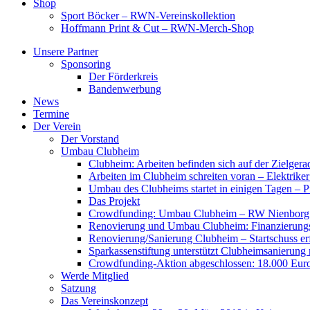
Shop
Sport Böcker – RWN-Vereinskollektion
Hoffmann Print & Cut – RWN-Merch-Shop
Unsere Partner
Sponsoring
Der Förderkreis
Bandenwerbung
News
Termine
Der Verein
Der Vorstand
Umbau Clubheim
Clubheim: Arbeiten befinden sich auf der Zielge
Arbeiten im Clubheim schreiten voran – Elektriker
Umbau des Clubheims startet in einigen Tagen – Pf
Das Projekt
Crowdfunding: Umbau Clubheim – RW Nienborg b
Renovierung und Umbau Clubheim: Finanzierungsp
Renovierung/Sanierung Clubheim – Startschuss er
Sparkassenstiftung unterstützt Clubheimsanierung
Crowdfunding-Aktion abgeschlossen: 18.000 Euro
Werde Mitglied
Satzung
Das Vereinskonzept