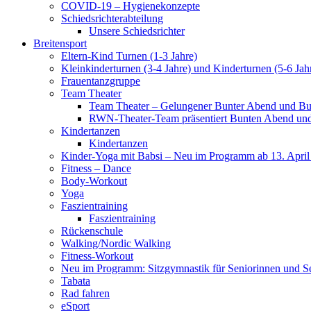
COVID-19 – Hygienekonzepte
Schiedsrichterabteilung
Unsere Schiedsrichter
Breitensport
Eltern-Kind Turnen (1-3 Jahre)
Kleinkinderturnen (3-4 Jahre) und Kinderturnen (5-6 Jah
Frauentanzgruppe
Team Theater
Team Theater – Gelungener Bunter Abend und Bu
RWN-Theater-Team präsentiert Bunten Abend und 
Kindertanzen
Kindertanzen
Kinder-Yoga mit Babsi – Neu im Programm ab 13. April
Fitness – Dance
Body-Workout
Yoga
Faszientraining
Faszientraining
Rückenschule
Walking/Nordic Walking
Fitness-Workout
Neu im Programm: Sitzgymnastik für Seniorinnen und S
Tabata
Rad fahren
eSport