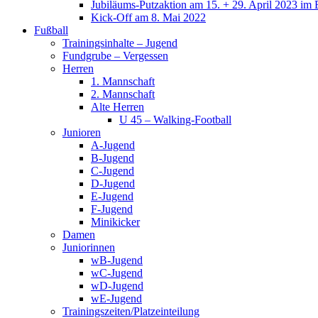
Jubiläums-Putzaktion am 15. + 29. April 2023 im 
Kick-Off am 8. Mai 2022
Fußball
Trainingsinhalte – Jugend
Fundgrube – Vergessen
Herren
1. Mannschaft
2. Mannschaft
Alte Herren
U 45 – Walking-Football
Junioren
A-Jugend
B-Jugend
C-Jugend
D-Jugend
E-Jugend
F-Jugend
Minikicker
Damen
Juniorinnen
wB-Jugend
wC-Jugend
wD-Jugend
wE-Jugend
Trainingszeiten/Platzeinteilung