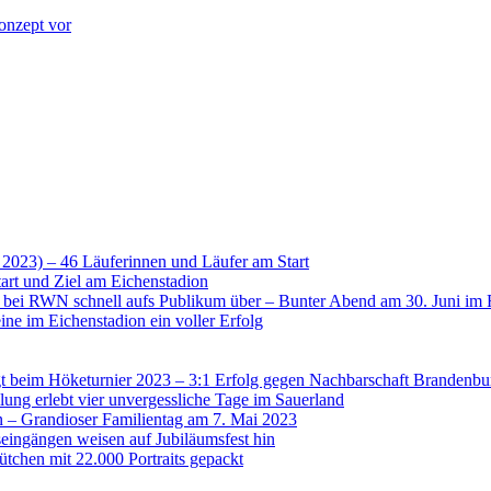
onzept vor
 2023) – 46 Läuferinnen und Läufer am Start
art und Ziel am Eichenstadion
t bei RWN schnell aufs Publikum über – Bunter Abend am 30. Juni im 
ne im Eichenstadion ein voller Erfolg
 beim Höketurnier 2023 – 3:1 Erfolg gegen Nachbarschaft Brandenbu
lung erlebt vier unvergessliche Tage im Sauerland
n – Grandioser Familientag am 7. Mai 2023
eingängen weisen auf Jubiläumsfest hin
tchen mit 22.000 Portraits gepackt