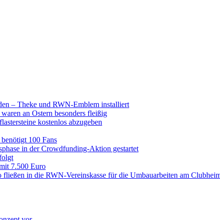
raden – Theke und RWN-Emblem installiert
 waren an Ostern besonders fleißig
lastersteine kostenlos abzugeben
enötigt 100 Fans
hase in der Crowdfunding-Aktion gestartet
folgt
 mit 7.500 Euro
 fließen in die RWN-Vereinskasse für die Umbauarbeiten am Clubhei
onzept vor