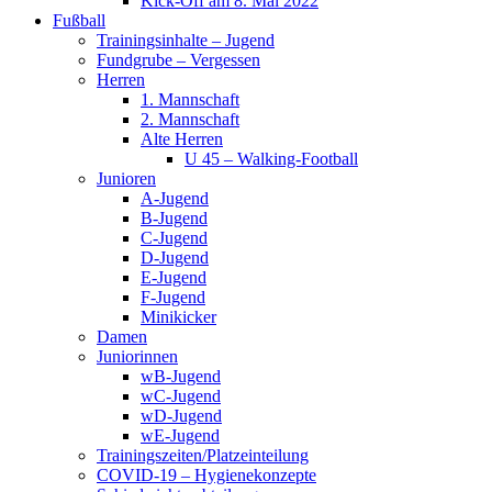
Kick-Off am 8. Mai 2022
Fußball
Trainingsinhalte – Jugend
Fundgrube – Vergessen
Herren
1. Mannschaft
2. Mannschaft
Alte Herren
U 45 – Walking-Football
Junioren
A-Jugend
B-Jugend
C-Jugend
D-Jugend
E-Jugend
F-Jugend
Minikicker
Damen
Juniorinnen
wB-Jugend
wC-Jugend
wD-Jugend
wE-Jugend
Trainingszeiten/Platzeinteilung
COVID-19 – Hygienekonzepte