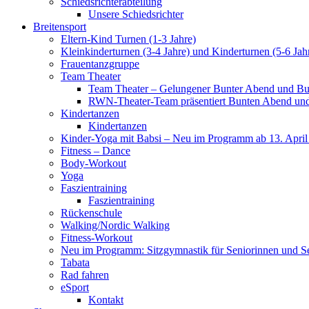
Schiedsrichterabteilung
Unsere Schiedsrichter
Breitensport
Eltern-Kind Turnen (1-3 Jahre)
Kleinkinderturnen (3-4 Jahre) und Kinderturnen (5-6 Jah
Frauentanzgruppe
Team Theater
Team Theater – Gelungener Bunter Abend und Bu
RWN-Theater-Team präsentiert Bunten Abend und 
Kindertanzen
Kindertanzen
Kinder-Yoga mit Babsi – Neu im Programm ab 13. April
Fitness – Dance
Body-Workout
Yoga
Faszientraining
Faszientraining
Rückenschule
Walking/Nordic Walking
Fitness-Workout
Neu im Programm: Sitzgymnastik für Seniorinnen und S
Tabata
Rad fahren
eSport
Kontakt