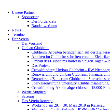
Zum
Inhalt
Unsere Partner
springen
Sponsoring
Der Förderkreis
Bandenwerbung
News
Termine
Der Verein
Der Vorstand
Umbau Clubheim
Clubheim: Arbeiten befinden sich auf der Zielge
Arbeiten im Clubheim schreiten voran – Elektriker
Umbau des Clubheims startet in einigen Tagen – Pf
Das Projekt
Crowdfunding: Umbau Clubheim – RW Nienborg b
Renovierung und Umbau Clubheim: Finanzierungsp
Renovierung/Sanierung Clubheim – Startschuss er
Sparkassenstiftung unterstützt Clubheimsanierung
Crowdfunding-Aktion abgeschlossen: 18.000 Euro
Werde Mitglied
Satzung
Das Vereinskonzept
Workshop am 29. + 30. März 2019 in Kaiserau
Meilenstein für die Zukunft – RWN stellt Vereinsk