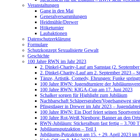
Veranstaltungen
Gang in den Mai
Generalversammlungen
Heidmühle/Drewer
Höketurnier
Laubaktionen
Datenschutzerklärung
Formulare
Schutzkonzept Sexualisierte Gewalt
Geschichte
100 Jahre RWN im Jahr 2023
2. Dinkel-Charity-Lauf am Samstag (2. September
2. Dinkel-Charity-Lauf am 2. September 2023 – St
Tänze, Artistik, Comedy, Ehrungen: Funke spring
100 Jahre RWN: Jugendturniere der Jubiläumsverei
100 Jahre RWN: KIGA-Cup am 17. Juni 2023
Schalker sorgen für Highlight zum Jubiläum
Nachbarschaft Schäpersgraben/Vogelsangweg siegt
Pfingstlager in Drewer im Jahr 2023 – Jugendabtei
100 Jahre RWN: Ein Dorf feiert seinen Sportverei
100 Jahre Rot-Weiß Nienborg: Banner an den Orts
RWN-Jubiläum: Stickeralbum fast fertig – 3.700 Tü
Jubiläumsputzaktion – Teil 1
Jubiläums-Putzaktion am 15. + 29. April 2023 im 