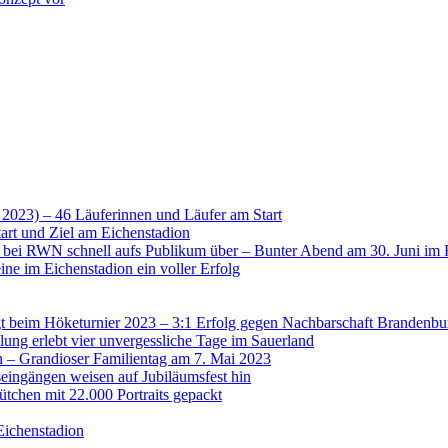
 2023) – 46 Läuferinnen und Läufer am Start
art und Ziel am Eichenstadion
t bei RWN schnell aufs Publikum über – Bunter Abend am 30. Juni im 
ne im Eichenstadion ein voller Erfolg
 beim Höketurnier 2023 – 3:1 Erfolg gegen Nachbarschaft Brandenbu
lung erlebt vier unvergessliche Tage im Sauerland
n – Grandioser Familientag am 7. Mai 2023
eingängen weisen auf Jubiläumsfest hin
tchen mit 22.000 Portraits gepackt
Eichenstadion