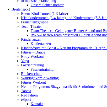
Schiedsrichterabteilung
Unsere Schiedsrichter
Breitensport
Eltern-Kind Turnen (1-3 Jahre)
Kleinkinderturnen (3-4 Jahre) und Kinderturnen (5-6 Jah
Frauentanzgruppe
Team Theater
Team Theater – Gelungener Bunter Abend und Bu
RWN-Theater-Team präsentiert Bunten Abend und 
Kindertanzen
Kindertanzen
Kinder-Yoga mit Babsi – Neu im Programm ab 13. April
Fitness – Dance
Body-Workout
Yoga
Faszientraining
Faszientraining
Rückenschule
Walking/Nordic Walking
Fitness-Workout
Neu im Programm: Sitzgymnastik für Seniorinnen und S
Tabata
Rad fahren
eSport
Kontakt