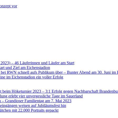
onzept vor
 2023) – 46 Läuferinnen und Läufer am Start
art und Ziel am Eichenstadion
t bei RWN schnell aufs Publikum über – Bunter Abend am 30. Juni im 
ne im Eichenstadion ein voller Erfolg
 beim Höketurnier 2023 – 3:1 Erfolg gegen Nachbarschaft Brandenbu
lung erlebt vier unvergessliche Tage im Sauerland
n – Grandioser Familientag am 7. Mai 2023
eingängen weisen auf Jubiläumsfest hin
tchen mit 22.000 Portraits gepackt