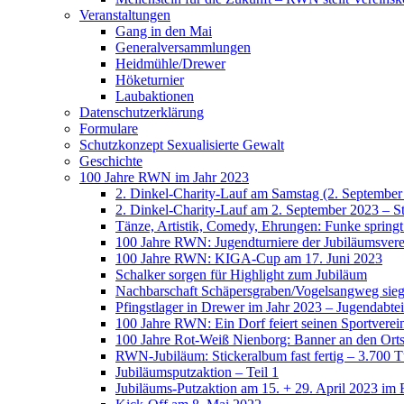
Veranstaltungen
Gang in den Mai
Generalversammlungen
Heidmühle/Drewer
Höketurnier
Laubaktionen
Datenschutzerklärung
Formulare
Schutzkonzept Sexualisierte Gewalt
Geschichte
100 Jahre RWN im Jahr 2023
2. Dinkel-Charity-Lauf am Samstag (2. September
2. Dinkel-Charity-Lauf am 2. September 2023 – St
Tänze, Artistik, Comedy, Ehrungen: Funke spring
100 Jahre RWN: Jugendturniere der Jubiläumsverei
100 Jahre RWN: KIGA-Cup am 17. Juni 2023
Schalker sorgen für Highlight zum Jubiläum
Nachbarschaft Schäpersgraben/Vogelsangweg siegt
Pfingstlager in Drewer im Jahr 2023 – Jugendabtei
100 Jahre RWN: Ein Dorf feiert seinen Sportverei
100 Jahre Rot-Weiß Nienborg: Banner an den Orts
RWN-Jubiläum: Stickeralbum fast fertig – 3.700 Tü
Jubiläumsputzaktion – Teil 1
Jubiläums-Putzaktion am 15. + 29. April 2023 im 