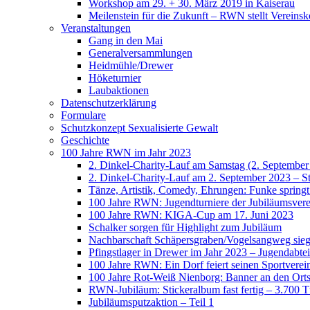
Workshop am 29. + 30. März 2019 in Kaiserau
Meilenstein für die Zukunft – RWN stellt Vereinsk
Veranstaltungen
Gang in den Mai
Generalversammlungen
Heidmühle/Drewer
Höketurnier
Laubaktionen
Datenschutzerklärung
Formulare
Schutzkonzept Sexualisierte Gewalt
Geschichte
100 Jahre RWN im Jahr 2023
2. Dinkel-Charity-Lauf am Samstag (2. September
2. Dinkel-Charity-Lauf am 2. September 2023 – St
Tänze, Artistik, Comedy, Ehrungen: Funke spring
100 Jahre RWN: Jugendturniere der Jubiläumsverei
100 Jahre RWN: KIGA-Cup am 17. Juni 2023
Schalker sorgen für Highlight zum Jubiläum
Nachbarschaft Schäpersgraben/Vogelsangweg siegt
Pfingstlager in Drewer im Jahr 2023 – Jugendabtei
100 Jahre RWN: Ein Dorf feiert seinen Sportverei
100 Jahre Rot-Weiß Nienborg: Banner an den Orts
RWN-Jubiläum: Stickeralbum fast fertig – 3.700 Tü
Jubiläumsputzaktion – Teil 1