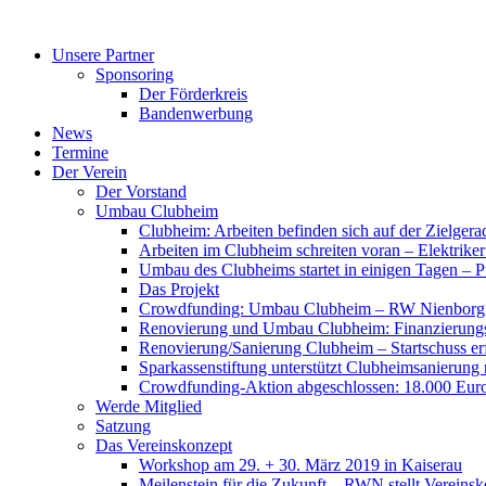
Zum
Inhalt
Unsere Partner
springen
Sponsoring
Der Förderkreis
Bandenwerbung
News
Termine
Der Verein
Der Vorstand
Umbau Clubheim
Clubheim: Arbeiten befinden sich auf der Zielge
Arbeiten im Clubheim schreiten voran – Elektriker
Umbau des Clubheims startet in einigen Tagen – Pf
Das Projekt
Crowdfunding: Umbau Clubheim – RW Nienborg b
Renovierung und Umbau Clubheim: Finanzierungsp
Renovierung/Sanierung Clubheim – Startschuss er
Sparkassenstiftung unterstützt Clubheimsanierung
Crowdfunding-Aktion abgeschlossen: 18.000 Euro
Werde Mitglied
Satzung
Das Vereinskonzept
Workshop am 29. + 30. März 2019 in Kaiserau
Meilenstein für die Zukunft – RWN stellt Vereinsk