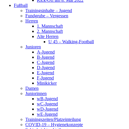
Kick-Off am 8. Mai 2022
Fußball
Trainingsinhalte – Jugend
Fundgrube – Vergessen
Herren
1. Mannschaft
2. Mannschaft
Alte Herren
U 45 – Walking-Football
Junioren
A-Jugend
B-Jugend
C-Jugend
D-Jugend
E-Jugend
F-Jugend
Minikicker
Damen
Juniorinnen
wB-Jugend
wC-Jugend
wD-Jugend
wE-Jugend
Trainingszeiten/Platzeinteilung
COVID-19 – Hygienekonzepte