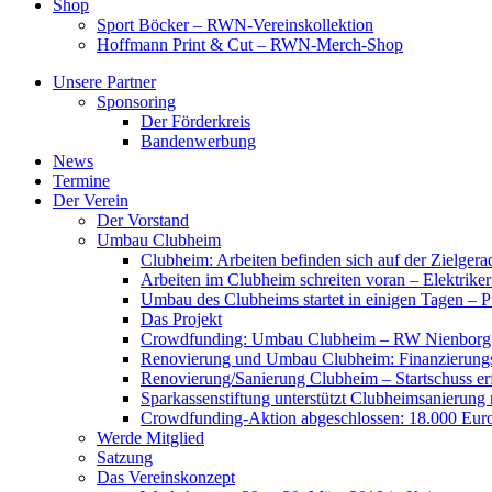
Shop
Sport Böcker – RWN-Vereinskollektion
Hoffmann Print & Cut – RWN-Merch-Shop
Unsere Partner
Sponsoring
Der Förderkreis
Bandenwerbung
News
Termine
Der Verein
Der Vorstand
Umbau Clubheim
Clubheim: Arbeiten befinden sich auf der Zielge
Arbeiten im Clubheim schreiten voran – Elektriker
Umbau des Clubheims startet in einigen Tagen – Pf
Das Projekt
Crowdfunding: Umbau Clubheim – RW Nienborg b
Renovierung und Umbau Clubheim: Finanzierungsp
Renovierung/Sanierung Clubheim – Startschuss er
Sparkassenstiftung unterstützt Clubheimsanierung
Crowdfunding-Aktion abgeschlossen: 18.000 Euro
Werde Mitglied
Satzung
Das Vereinskonzept