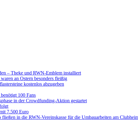
raden – Theke und RWN-Emblem installiert
 waren an Ostern besonders fleißig
lastersteine kostenlos abzugeben
enötigt 100 Fans
hase in der Crowdfunding-Aktion gestartet
folgt
 mit 7.500 Euro
 fließen in die RWN-Vereinskasse für die Umbauarbeiten am Clubhei