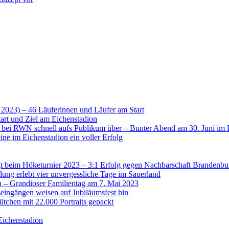
 2023) – 46 Läuferinnen und Läufer am Start
art und Ziel am Eichenstadion
t bei RWN schnell aufs Publikum über – Bunter Abend am 30. Juni im 
ne im Eichenstadion ein voller Erfolg
 beim Höketurnier 2023 – 3:1 Erfolg gegen Nachbarschaft Brandenbu
lung erlebt vier unvergessliche Tage im Sauerland
n – Grandioser Familientag am 7. Mai 2023
eingängen weisen auf Jubiläumsfest hin
tchen mit 22.000 Portraits gepackt
Eichenstadion