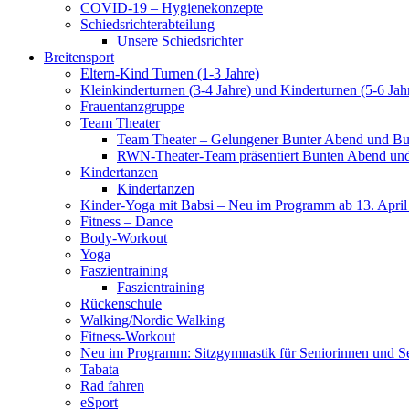
COVID-19 – Hygienekonzepte
Schiedsrichterabteilung
Unsere Schiedsrichter
Breitensport
Eltern-Kind Turnen (1-3 Jahre)
Kleinkinderturnen (3-4 Jahre) und Kinderturnen (5-6 Jah
Frauentanzgruppe
Team Theater
Team Theater – Gelungener Bunter Abend und Bu
RWN-Theater-Team präsentiert Bunten Abend und 
Kindertanzen
Kindertanzen
Kinder-Yoga mit Babsi – Neu im Programm ab 13. April
Fitness – Dance
Body-Workout
Yoga
Faszientraining
Faszientraining
Rückenschule
Walking/Nordic Walking
Fitness-Workout
Neu im Programm: Sitzgymnastik für Seniorinnen und S
Tabata
Rad fahren
eSport