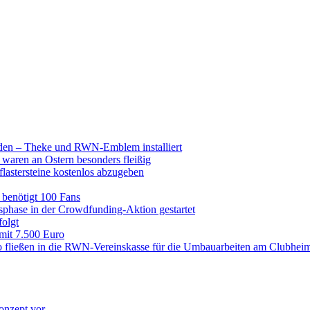
raden – Theke und RWN-Emblem installiert
 waren an Ostern besonders fleißig
lastersteine kostenlos abzugeben
enötigt 100 Fans
hase in der Crowdfunding-Aktion gestartet
folgt
 mit 7.500 Euro
 fließen in die RWN-Vereinskasse für die Umbauarbeiten am Clubhei
onzept vor