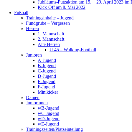
Jubiläums-Putzaktion am 15. + 29. April 2023 im 
Kick-Off am 8. Mai 2022
Fußball
Trainingsinhalte – Jugend
Fundgrube – Vergessen
Herren
1. Mannschaft
2. Mannschaft
Alte Herren
U 45 – Walking-Football
Junioren
A-Jugend
B-Jugend
C-Jugend
D-Jugend
E-Jugend
F-Jugend
Minikicker
Damen
Juniorinnen
wB-Jugend
wC-Jugend
wD-Jugend
wE-Jugend
Trainingszeiten/Platzeinteilung