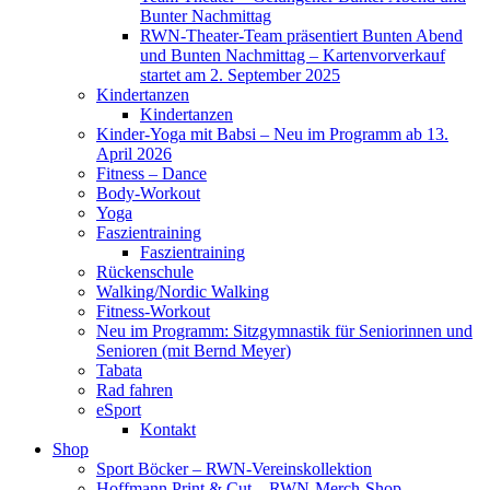
Bunter Nachmittag
RWN-Theater-Team präsentiert Bunten Abend
und Bunten Nachmittag – Kartenvorverkauf
startet am 2. September 2025
Kindertanzen
Kindertanzen
Kinder-Yoga mit Babsi – Neu im Programm ab 13.
April 2026
Fitness – Dance
Body-Workout
Yoga
Faszientraining
Faszientraining
Rückenschule
Walking/Nordic Walking
Fitness-Workout
Neu im Programm: Sitzgymnastik für Seniorinnen und
Senioren (mit Bernd Meyer)
Tabata
Rad fahren
eSport
Kontakt
Shop
Sport Böcker – RWN-Vereinskollektion
Hoffmann Print & Cut – RWN-Merch-Shop