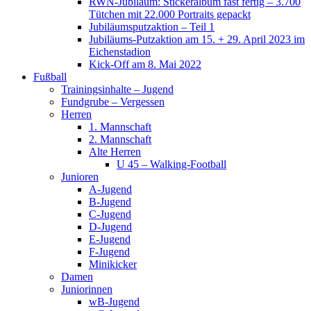
RWN-Jubiläum: Stickeralbum fast fertig – 3.700
Tütchen mit 22.000 Portraits gepackt
Jubiläumsputzaktion – Teil 1
Jubiläums-Putzaktion am 15. + 29. April 2023 im
Eichenstadion
Kick-Off am 8. Mai 2022
Fußball
Trainingsinhalte – Jugend
Fundgrube – Vergessen
Herren
1. Mannschaft
2. Mannschaft
Alte Herren
U 45 – Walking-Football
Junioren
A-Jugend
B-Jugend
C-Jugend
D-Jugend
E-Jugend
F-Jugend
Minikicker
Damen
Juniorinnen
wB-Jugend