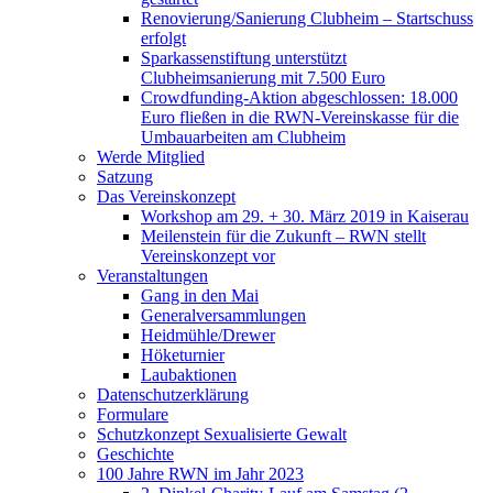
Renovierung/Sanierung Clubheim – Startschuss
erfolgt
Sparkassenstiftung unterstützt
Clubheimsanierung mit 7.500 Euro
Crowdfunding-Aktion abgeschlossen: 18.000
Euro fließen in die RWN-Vereinskasse für die
Umbauarbeiten am Clubheim
Werde Mitglied
Satzung
Das Vereinskonzept
Workshop am 29. + 30. März 2019 in Kaiserau
Meilenstein für die Zukunft – RWN stellt
Vereinskonzept vor
Veranstaltungen
Gang in den Mai
Generalversammlungen
Heidmühle/Drewer
Höketurnier
Laubaktionen
Datenschutzerklärung
Formulare
Schutzkonzept Sexualisierte Gewalt
Geschichte
100 Jahre RWN im Jahr 2023