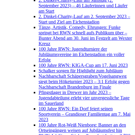
2. Dinkel-Charity-Lauf am Samstag (2.
September 2023) – 46 Läuferinnen und Läufer
am Start
2. Dinkel-Charity-Lauf am 2. September 2023 –
Start und Ziel am Eichenstadion
Tänze, Artistik, Comedy, Ehrungen: Funke
springt bei RWN schnell aufs Publikum über –
Bunter Abend am 30. Juni im Festzelt am Wexter
Kreuz
100 Jahre RWN: Jugendturniere der
Jubiläumsvereine im Eichenstadion ein voller
Erfolg
100 Jahre RWN: KIGA-Cup am 17. Juni 2023
Schalker sorgen für Highlight zum Jubiläum
Nachbarschaft Schäpersgraben/Vogelsangweg
siegt beim Höketurnier 2023 – 3:1 Erfolg gegen
Nachbarschaft Brandenburg im Finale
Pfingstlager in Drewer im Jahr 2023 –
Jugendabteilung erlebt vier unvergessliche Tage
im Sauerland
100 Jahre RWN: Ein Dorf feiert seinen
Sportverein – Grandioser Familientag am 7. Mai
2023
100 Jahre Rot-Weiß Nienborg: Banner an den
Ortseingängen weisen auf Jubiläumsfest hin