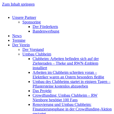
Zum Inhalt springen
Unsere Partner
Sponsoring
Der Förderkreis
Bandenwerbung
News
Termine
Der Verein
Der Vorstand
Umbau Clubheim
Clubheim: Arbeiten befinden sich auf der
Zielgeraden – Theke und RWN-Emblem
installiert
Arbeiten im Clubheim schreiten voran –
Elektriker waren an Ostern besonders fleißig
Umbau des Clubheims startet in einigen Tagen –
Pflastersteine kostenlos abzugeben
Das Projekt
Crowdfunding: Umbau Clubheim – RW
Nienborg benötigt 100 Fans
Renovierung und Umbau Clubheim:
Finanzierungsphase in der Crowdfunding-Aktion
gestartet