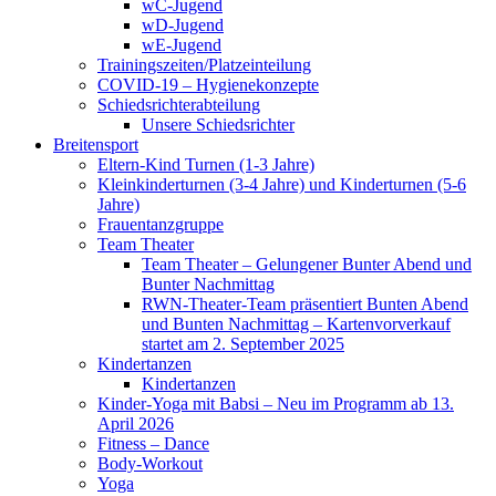
wC-Jugend
wD-Jugend
wE-Jugend
Trainingszeiten/Platzeinteilung
COVID-19 – Hygienekonzepte
Schiedsrichterabteilung
Unsere Schiedsrichter
Breitensport
Eltern-Kind Turnen (1-3 Jahre)
Kleinkinderturnen (3-4 Jahre) und Kinderturnen (5-6
Jahre)
Frauentanzgruppe
Team Theater
Team Theater – Gelungener Bunter Abend und
Bunter Nachmittag
RWN-Theater-Team präsentiert Bunten Abend
und Bunten Nachmittag – Kartenvorverkauf
startet am 2. September 2025
Kindertanzen
Kindertanzen
Kinder-Yoga mit Babsi – Neu im Programm ab 13.
April 2026
Fitness – Dance
Body-Workout
Yoga