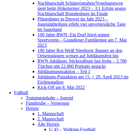
Nachbarschaft Schäpersgraben/Vogelsangweg
siegt beim Höketurnier 2023 – 3:1 Erfolg gegen
Nachbarschaft Brandenburg im Finale
Pfingstlager in Drewer im Jahr 2023 –
Jugendabteilung erlebt vier unvergessliche Tage
im Sauerland
100 Jahre RWN: Ein Dorf feiert seinen
Sportverein – Grandioser Familientag am 7. Mai
2023
100 Jahre Rot-Weiß Nienborg: Banner an den
Ortseingängen weisen auf Jubiläumsfest hin
RWN-Jubiläum: Stickeralbum fast fertig – 3.700
Tütchen mit 22.000 Portraits gepackt
Jubiläumsputzaktion – Teil 1
Jubiläums-Putzaktion am 15. + 29. April 2023 im
Eichenstadion
Kick-Off am 8. Mai 2022
Fußball
Trainingsinhalte – Jugend
Fundgrube – Vergessen
Herren
1. Mannschaft
2. Mannschaft
Alte Herren
U 45 – Walking-Football