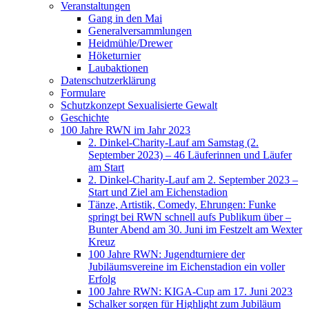
Veranstaltungen
Gang in den Mai
Generalversammlungen
Heidmühle/Drewer
Höketurnier
Laubaktionen
Datenschutzerklärung
Formulare
Schutzkonzept Sexualisierte Gewalt
Geschichte
100 Jahre RWN im Jahr 2023
2. Dinkel-Charity-Lauf am Samstag (2.
September 2023) – 46 Läuferinnen und Läufer
am Start
2. Dinkel-Charity-Lauf am 2. September 2023 –
Start und Ziel am Eichenstadion
Tänze, Artistik, Comedy, Ehrungen: Funke
springt bei RWN schnell aufs Publikum über –
Bunter Abend am 30. Juni im Festzelt am Wexter
Kreuz
100 Jahre RWN: Jugendturniere der
Jubiläumsvereine im Eichenstadion ein voller
Erfolg
100 Jahre RWN: KIGA-Cup am 17. Juni 2023
Schalker sorgen für Highlight zum Jubiläum