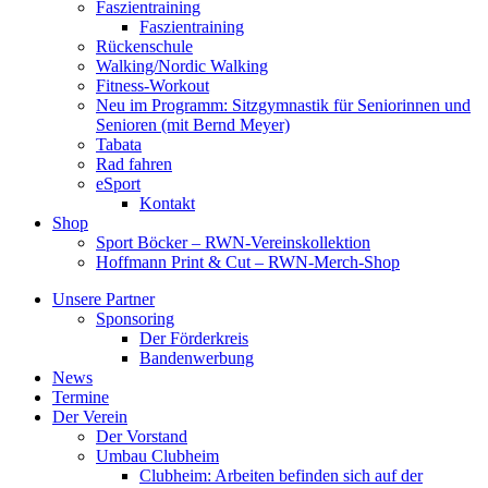
Faszientraining
Faszientraining
Rückenschule
Walking/Nordic Walking
Fitness-Workout
Neu im Programm: Sitzgymnastik für Seniorinnen und
Senioren (mit Bernd Meyer)
Tabata
Rad fahren
eSport
Kontakt
Shop
Sport Böcker – RWN-Vereinskollektion
Hoffmann Print & Cut – RWN-Merch-Shop
Unsere Partner
Sponsoring
Der Förderkreis
Bandenwerbung
News
Termine
Der Verein
Der Vorstand
Umbau Clubheim
Clubheim: Arbeiten befinden sich auf der