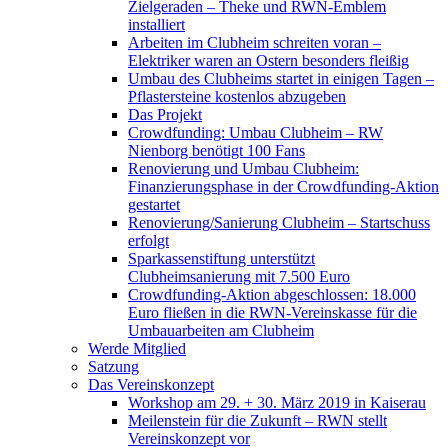
Zielgeraden – Theke und RWN-Emblem
installiert
Arbeiten im Clubheim schreiten voran –
Elektriker waren an Ostern besonders fleißig
Umbau des Clubheims startet in einigen Tagen –
Pflastersteine kostenlos abzugeben
Das Projekt
Crowdfunding: Umbau Clubheim – RW
Nienborg benötigt 100 Fans
Renovierung und Umbau Clubheim:
Finanzierungsphase in der Crowdfunding-Aktion
gestartet
Renovierung/Sanierung Clubheim – Startschuss
erfolgt
Sparkassenstiftung unterstützt
Clubheimsanierung mit 7.500 Euro
Crowdfunding-Aktion abgeschlossen: 18.000
Euro fließen in die RWN-Vereinskasse für die
Umbauarbeiten am Clubheim
Werde Mitglied
Satzung
Das Vereinskonzept
Workshop am 29. + 30. März 2019 in Kaiserau
Meilenstein für die Zukunft – RWN stellt
Vereinskonzept vor