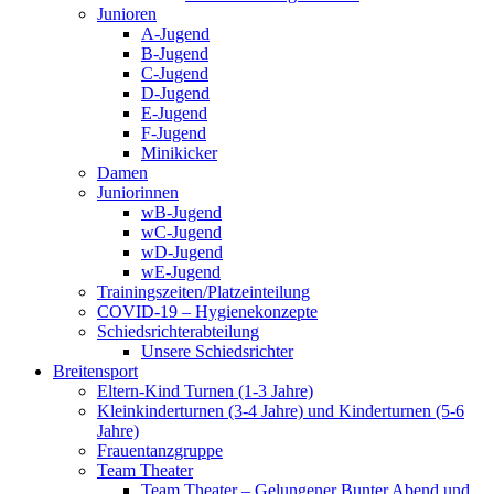
Junioren
A-Jugend
B-Jugend
C-Jugend
D-Jugend
E-Jugend
F-Jugend
Minikicker
Damen
Juniorinnen
wB-Jugend
wC-Jugend
wD-Jugend
wE-Jugend
Trainingszeiten/Platzeinteilung
COVID-19 – Hygienekonzepte
Schiedsrichterabteilung
Unsere Schiedsrichter
Breitensport
Eltern-Kind Turnen (1-3 Jahre)
Kleinkinderturnen (3-4 Jahre) und Kinderturnen (5-6
Jahre)
Frauentanzgruppe
Team Theater
Team Theater – Gelungener Bunter Abend und