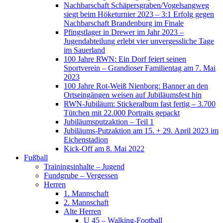
Nachbarschaft Schäpersgraben/Vogelsangweg
siegt beim Höketurnier 2023 – 3:1 Erfolg gegen
Nachbarschaft Brandenburg im Finale
Pfingstlager in Drewer im Jahr 2023 –
Jugendabteilung erlebt vier unvergessliche Tage
im Sauerland
100 Jahre RWN: Ein Dorf feiert seinen
Sportverein – Grandioser Familientag am 7. Mai
2023
100 Jahre Rot-Weiß Nienborg: Banner an den
Ortseingängen weisen auf Jubiläumsfest hin
RWN-Jubiläum: Stickeralbum fast fertig – 3.700
Tütchen mit 22.000 Portraits gepackt
Jubiläumsputzaktion – Teil 1
Jubiläums-Putzaktion am 15. + 29. April 2023 im
Eichenstadion
Kick-Off am 8. Mai 2022
Fußball
Trainingsinhalte – Jugend
Fundgrube – Vergessen
Herren
1. Mannschaft
2. Mannschaft
Alte Herren
U 45 – Walking-Football