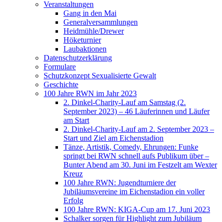
Veranstaltungen
Gang in den Mai
Generalversammlungen
Heidmühle/Drewer
Höketurnier
Laubaktionen
Datenschutzerklärung
Formulare
Schutzkonzept Sexualisierte Gewalt
Geschichte
100 Jahre RWN im Jahr 2023
2. Dinkel-Charity-Lauf am Samstag (2.
September 2023) – 46 Läuferinnen und Läufer
am Start
2. Dinkel-Charity-Lauf am 2. September 2023 –
Start und Ziel am Eichenstadion
Tänze, Artistik, Comedy, Ehrungen: Funke
springt bei RWN schnell aufs Publikum über –
Bunter Abend am 30. Juni im Festzelt am Wexter
Kreuz
100 Jahre RWN: Jugendturniere der
Jubiläumsvereine im Eichenstadion ein voller
Erfolg
100 Jahre RWN: KIGA-Cup am 17. Juni 2023
Schalker sorgen für Highlight zum Jubiläum