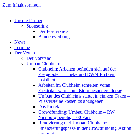
Zum Inhalt springen
Unsere Partner
Sponsoring
Der Förderkreis
Bandenwerbung
News
Termine
Der Verein
Der Vorstand
Umbau Clubheim
Clubheim: Arbeiten befinden sich auf der
Zielgeraden – Theke und RWN-Emblem
installiert
Arbeiten im Clubheim schreiten voran –
Elektriker waren an Ostern besonders fleißig
Umbau des Clubheims startet in einigen Tagen –
Pflastersteine kostenlos abzugeben
Das Projekt
Crowdfunding: Umbau Clubheim – RW
Nienborg benötigt 100 Fans
Renovierung und Umbau Clubheim:
Finanzierungsphase in der Crowdfunding-Aktion
gestartet