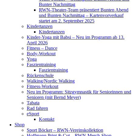
Bunter Nachmittag
RWN-Theater-Team präsentiert Bunten Abend
und Bunten Nachmittag – Kartenvorverkauf
startet am 2. September 2025
Kindertanzen
Kindertanzen
Kinder-Yoga mit Babsi – Neu im Programm ab 13.
April 2026
Fitness – Dance
Body-Workout
Yoga
Faszientraining
Faszientraining
Rückenschule
Walking/Nordic Walking
Fitness-Workout
Neu im Programm: Sitzgymnastik für Seniorinnen und
Senioren (mit Bernd Meyer)
Tabata
Rad fahren
eSport
Kontakt
Shop
Sport Böcker – RWN-Vereinskollektion
Hoffmann Print & Cut – RWN-Merch-Shop