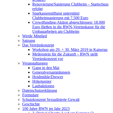
Renovierung/Sanierung Clubheim – Startschuss
erfolgt
Sparkassenstiftung unterstützt
Clubheimsanierung mit 7.500 Euro
Crowdfunding-Aktion abgeschlossen: 18.000
Euro fließen in die RWN-Vereinskasse für die
Umbauarbeiten am Clubheim
Werde Mitglied
Satzung
Das Vereinskonzept
Workshop am 29. + 30. März 2019 in Kaiserau
Meilenstein für die Zukunft – RWN stellt
Vereinskonzept vor
Veranstaltungen
Gang in den Mai
Generalversammlungen
Heidmühle/Drewer
Höketurnier
Laubaktionen
Datenschutzerklärung
Formulare
Schutzkonzept Sexualisierte Gewalt
Geschichte
100 Jahre RWN im Jahr 2023