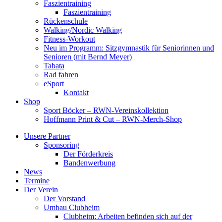
Faszientraining
Faszientraining
Rückenschule
Walking/Nordic Walking
Fitness-Workout
Neu im Programm: Sitzgymnastik für Seniorinnen und
Senioren (mit Bernd Meyer)
Tabata
Rad fahren
eSport
Kontakt
Shop
Sport Böcker – RWN-Vereinskollektion
Hoffmann Print & Cut – RWN-Merch-Shop
Unsere Partner
Sponsoring
Der Förderkreis
Bandenwerbung
News
Termine
Der Verein
Der Vorstand
Umbau Clubheim
Clubheim: Arbeiten befinden sich auf der