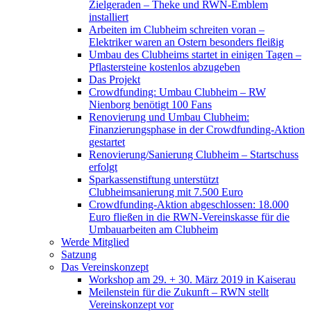
Zielgeraden – Theke und RWN-Emblem
installiert
Arbeiten im Clubheim schreiten voran –
Elektriker waren an Ostern besonders fleißig
Umbau des Clubheims startet in einigen Tagen –
Pflastersteine kostenlos abzugeben
Das Projekt
Crowdfunding: Umbau Clubheim – RW
Nienborg benötigt 100 Fans
Renovierung und Umbau Clubheim:
Finanzierungsphase in der Crowdfunding-Aktion
gestartet
Renovierung/Sanierung Clubheim – Startschuss
erfolgt
Sparkassenstiftung unterstützt
Clubheimsanierung mit 7.500 Euro
Crowdfunding-Aktion abgeschlossen: 18.000
Euro fließen in die RWN-Vereinskasse für die
Umbauarbeiten am Clubheim
Werde Mitglied
Satzung
Das Vereinskonzept
Workshop am 29. + 30. März 2019 in Kaiserau
Meilenstein für die Zukunft – RWN stellt
Vereinskonzept vor