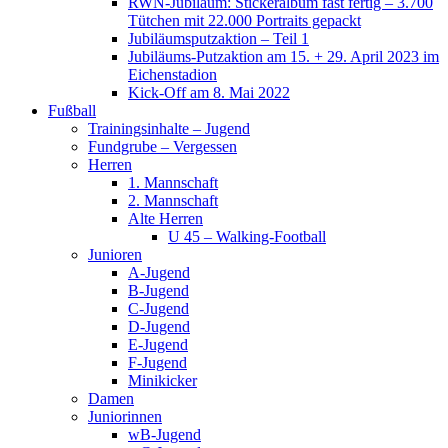
RWN-Jubiläum: Stickeralbum fast fertig – 3.700
Tütchen mit 22.000 Portraits gepackt
Jubiläumsputzaktion – Teil 1
Jubiläums-Putzaktion am 15. + 29. April 2023 im
Eichenstadion
Kick-Off am 8. Mai 2022
Fußball
Trainingsinhalte – Jugend
Fundgrube – Vergessen
Herren
1. Mannschaft
2. Mannschaft
Alte Herren
U 45 – Walking-Football
Junioren
A-Jugend
B-Jugend
C-Jugend
D-Jugend
E-Jugend
F-Jugend
Minikicker
Damen
Juniorinnen
wB-Jugend