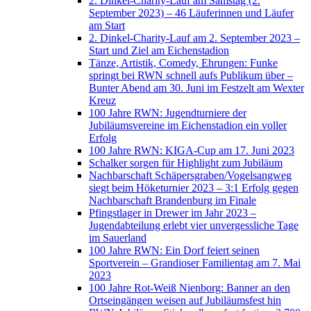
2. Dinkel-Charity-Lauf am Samstag (2.
September 2023) – 46 Läuferinnen und Läufer
am Start
2. Dinkel-Charity-Lauf am 2. September 2023 –
Start und Ziel am Eichenstadion
Tänze, Artistik, Comedy, Ehrungen: Funke
springt bei RWN schnell aufs Publikum über –
Bunter Abend am 30. Juni im Festzelt am Wexter
Kreuz
100 Jahre RWN: Jugendturniere der
Jubiläumsvereine im Eichenstadion ein voller
Erfolg
100 Jahre RWN: KIGA-Cup am 17. Juni 2023
Schalker sorgen für Highlight zum Jubiläum
Nachbarschaft Schäpersgraben/Vogelsangweg
siegt beim Höketurnier 2023 – 3:1 Erfolg gegen
Nachbarschaft Brandenburg im Finale
Pfingstlager in Drewer im Jahr 2023 –
Jugendabteilung erlebt vier unvergessliche Tage
im Sauerland
100 Jahre RWN: Ein Dorf feiert seinen
Sportverein – Grandioser Familientag am 7. Mai
2023
100 Jahre Rot-Weiß Nienborg: Banner an den
Ortseingängen weisen auf Jubiläumsfest hin