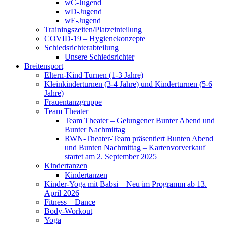
wC-Jugend
wD-Jugend
wE-Jugend
Trainingszeiten/Platzeinteilung
COVID-19 – Hygienekonzepte
Schiedsrichterabteilung
Unsere Schiedsrichter
Breitensport
Eltern-Kind Turnen (1-3 Jahre)
Kleinkinderturnen (3-4 Jahre) und Kinderturnen (5-6
Jahre)
Frauentanzgruppe
Team Theater
Team Theater – Gelungener Bunter Abend und
Bunter Nachmittag
RWN-Theater-Team präsentiert Bunten Abend
und Bunten Nachmittag – Kartenvorverkauf
startet am 2. September 2025
Kindertanzen
Kindertanzen
Kinder-Yoga mit Babsi – Neu im Programm ab 13.
April 2026
Fitness – Dance
Body-Workout
Yoga