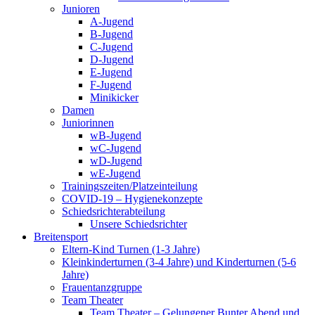
Junioren
A-Jugend
B-Jugend
C-Jugend
D-Jugend
E-Jugend
F-Jugend
Minikicker
Damen
Juniorinnen
wB-Jugend
wC-Jugend
wD-Jugend
wE-Jugend
Trainingszeiten/Platzeinteilung
COVID-19 – Hygienekonzepte
Schiedsrichterabteilung
Unsere Schiedsrichter
Breitensport
Eltern-Kind Turnen (1-3 Jahre)
Kleinkinderturnen (3-4 Jahre) und Kinderturnen (5-6
Jahre)
Frauentanzgruppe
Team Theater
Team Theater – Gelungener Bunter Abend und