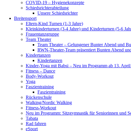
COVID-19 – Hygienekonzepte
Schiedsrichterabteilung
Unsere Schiedsrichter
Breitensport
Eltern-Kind Turnen (1-3 Jahre)
Kleinkinderturnen (3-4 Jahre) und Kinderturnen (5-6 Jah
Frauentanzgruppe
Team Theater
Team Theater – Gelungener Bunter Abend und Bu
RWN-Theater-Team präsentiert Bunten Abend und 
Kindertanzen
Kindertanzen
Kinder-Yoga mit Babsi – Neu im Programm ab 13. April
Fitness – Dance
Body-Workout
Yoga
Faszientraining
Faszientraining
Rückenschule
Walking/Nordic Walking
Fitness-Workout
Neu im Programm: Sitzgymnastik für Seniorinnen und S
Tabata
Rad fahren
eSport