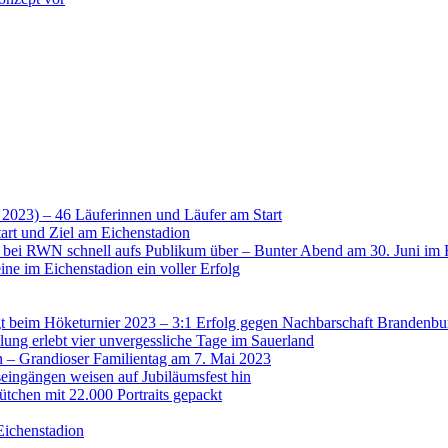
 2023) – 46 Läuferinnen und Läufer am Start
art und Ziel am Eichenstadion
t bei RWN schnell aufs Publikum über – Bunter Abend am 30. Juni im 
ne im Eichenstadion ein voller Erfolg
 beim Höketurnier 2023 – 3:1 Erfolg gegen Nachbarschaft Brandenbu
lung erlebt vier unvergessliche Tage im Sauerland
n – Grandioser Familientag am 7. Mai 2023
eingängen weisen auf Jubiläumsfest hin
tchen mit 22.000 Portraits gepackt
Eichenstadion