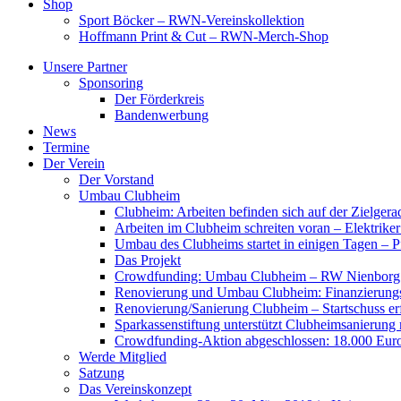
Shop
Sport Böcker – RWN-Vereinskollektion
Hoffmann Print & Cut – RWN-Merch-Shop
Unsere Partner
Sponsoring
Der Förderkreis
Bandenwerbung
News
Termine
Der Verein
Der Vorstand
Umbau Clubheim
Clubheim: Arbeiten befinden sich auf der Zielge
Arbeiten im Clubheim schreiten voran – Elektriker
Umbau des Clubheims startet in einigen Tagen – Pf
Das Projekt
Crowdfunding: Umbau Clubheim – RW Nienborg b
Renovierung und Umbau Clubheim: Finanzierungsp
Renovierung/Sanierung Clubheim – Startschuss er
Sparkassenstiftung unterstützt Clubheimsanierung
Crowdfunding-Aktion abgeschlossen: 18.000 Euro
Werde Mitglied
Satzung
Das Vereinskonzept