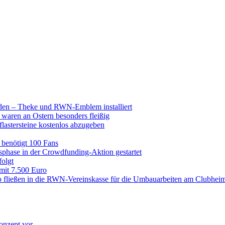
raden – Theke und RWN-Emblem installiert
 waren an Ostern besonders fleißig
lastersteine kostenlos abzugeben
enötigt 100 Fans
hase in der Crowdfunding-Aktion gestartet
folgt
 mit 7.500 Euro
 fließen in die RWN-Vereinskasse für die Umbauarbeiten am Clubhei
onzept vor