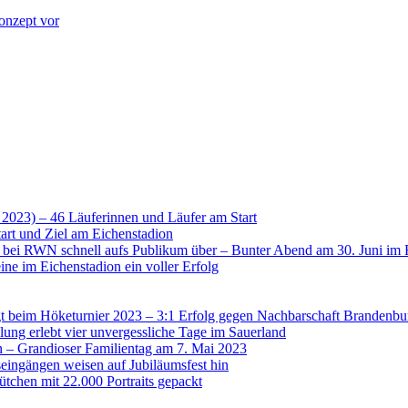
onzept vor
 2023) – 46 Läuferinnen und Läufer am Start
art und Ziel am Eichenstadion
t bei RWN schnell aufs Publikum über – Bunter Abend am 30. Juni im 
ne im Eichenstadion ein voller Erfolg
 beim Höketurnier 2023 – 3:1 Erfolg gegen Nachbarschaft Brandenbu
lung erlebt vier unvergessliche Tage im Sauerland
n – Grandioser Familientag am 7. Mai 2023
eingängen weisen auf Jubiläumsfest hin
tchen mit 22.000 Portraits gepackt