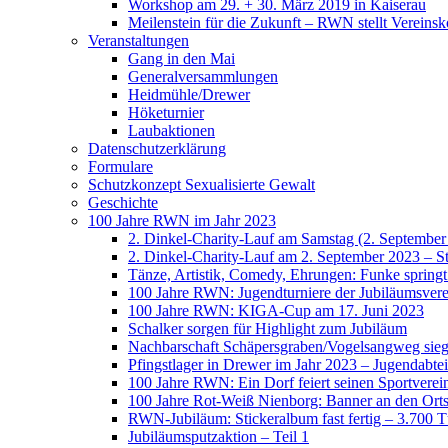
Workshop am 29. + 30. März 2019 in Kaiserau
Meilenstein für die Zukunft – RWN stellt Vereinsk
Veranstaltungen
Gang in den Mai
Generalversammlungen
Heidmühle/Drewer
Höketurnier
Laubaktionen
Datenschutzerklärung
Formulare
Schutzkonzept Sexualisierte Gewalt
Geschichte
100 Jahre RWN im Jahr 2023
2. Dinkel-Charity-Lauf am Samstag (2. September
2. Dinkel-Charity-Lauf am 2. September 2023 – St
Tänze, Artistik, Comedy, Ehrungen: Funke spring
100 Jahre RWN: Jugendturniere der Jubiläumsverei
100 Jahre RWN: KIGA-Cup am 17. Juni 2023
Schalker sorgen für Highlight zum Jubiläum
Nachbarschaft Schäpersgraben/Vogelsangweg siegt
Pfingstlager in Drewer im Jahr 2023 – Jugendabtei
100 Jahre RWN: Ein Dorf feiert seinen Sportverei
100 Jahre Rot-Weiß Nienborg: Banner an den Orts
RWN-Jubiläum: Stickeralbum fast fertig – 3.700 Tü
Jubiläumsputzaktion – Teil 1