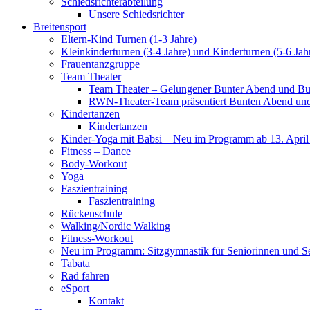
Schiedsrichterabteilung
Unsere Schiedsrichter
Breitensport
Eltern-Kind Turnen (1-3 Jahre)
Kleinkinderturnen (3-4 Jahre) und Kinderturnen (5-6 Jah
Frauentanzgruppe
Team Theater
Team Theater – Gelungener Bunter Abend und Bu
RWN-Theater-Team präsentiert Bunten Abend und 
Kindertanzen
Kindertanzen
Kinder-Yoga mit Babsi – Neu im Programm ab 13. April
Fitness – Dance
Body-Workout
Yoga
Faszientraining
Faszientraining
Rückenschule
Walking/Nordic Walking
Fitness-Workout
Neu im Programm: Sitzgymnastik für Seniorinnen und S
Tabata
Rad fahren
eSport
Kontakt