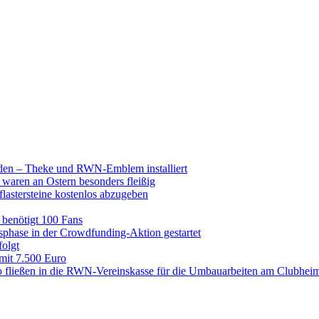
raden – Theke und RWN-Emblem installiert
 waren an Ostern besonders fleißig
lastersteine kostenlos abzugeben
enötigt 100 Fans
hase in der Crowdfunding-Aktion gestartet
folgt
 mit 7.500 Euro
 fließen in die RWN-Vereinskasse für die Umbauarbeiten am Clubhei