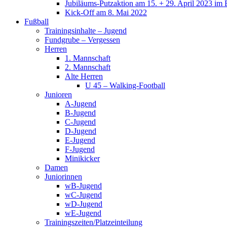
Jubiläums-Putzaktion am 15. + 29. April 2023 im 
Kick-Off am 8. Mai 2022
Fußball
Trainingsinhalte – Jugend
Fundgrube – Vergessen
Herren
1. Mannschaft
2. Mannschaft
Alte Herren
U 45 – Walking-Football
Junioren
A-Jugend
B-Jugend
C-Jugend
D-Jugend
E-Jugend
F-Jugend
Minikicker
Damen
Juniorinnen
wB-Jugend
wC-Jugend
wD-Jugend
wE-Jugend
Trainingszeiten/Platzeinteilung