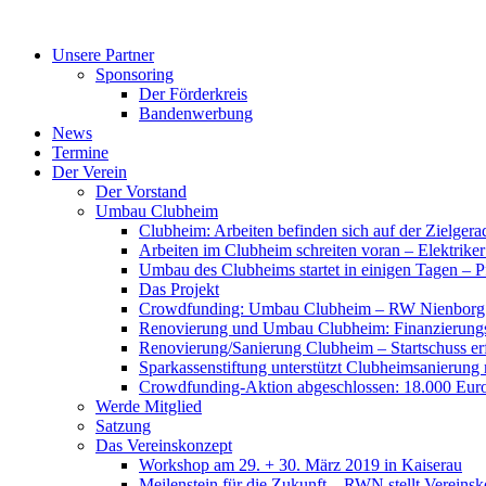
Zum
Inhalt
Unsere Partner
springen
Sponsoring
Der Förderkreis
Bandenwerbung
News
Termine
Der Verein
Der Vorstand
Umbau Clubheim
Clubheim: Arbeiten befinden sich auf der Zielge
Arbeiten im Clubheim schreiten voran – Elektriker
Umbau des Clubheims startet in einigen Tagen – Pf
Das Projekt
Crowdfunding: Umbau Clubheim – RW Nienborg b
Renovierung und Umbau Clubheim: Finanzierungsp
Renovierung/Sanierung Clubheim – Startschuss er
Sparkassenstiftung unterstützt Clubheimsanierung
Crowdfunding-Aktion abgeschlossen: 18.000 Euro
Werde Mitglied
Satzung
Das Vereinskonzept
Workshop am 29. + 30. März 2019 in Kaiserau
Meilenstein für die Zukunft – RWN stellt Vereinsk