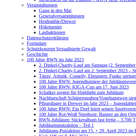
Veranstaltungen
Gang in den Mai
Generalversammlungen
Heidmühle/Drewer
Höketurnier
Laubaktionen
Datenschutzerklärung
Formulare
Schutzkonzept Sexualisierte Gewalt
Geschichte
100 Jahre RWN im Jahr 2023
2. Dinkel-Charity-Lauf am Samstag (2. September
2. Dinkel-Charity-Lauf am 2. September 2023 – St
Tänze, Artistik, Comedy, Ehrungen: Funke spring
100 Jahre RWN: Jugendturniere der Jubiläumsverei
100 Jahre RWN: KIGA-Cup am 17. Juni 2023
Schalker sorgen für Highlight zum Jubiläum
Nachbarschaft Schäpersgraben/Vogelsangweg siegt
Pfingstlager in Drewer im Jahr 2023 – Jugendabtei
100 Jahre RWN: Ein Dorf feiert seinen Sportverei
100 Jahre Rot-Weiß Nienborg: Banner an den Orts
RWN-Jubiläum: Stickeralbum fast fertig – 3.700 Tü
Jubiläumsputzaktion – Teil 1
Jubiläums-Putzaktion am 15. + 29. April 2023 im 