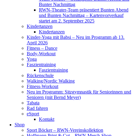
Bunter Nachmittag
RWN-Theater-Team präsentiert Bunten Abend
und Bunten Nachmittag – Kartenvorverkauf
startet am 2. September 2025
Kindertanzen
Kindertanzen
Kinder-Yoga mit Babsi – Neu im Programm ab 13.
April 2026
Fitness – Dance
Body-Workout
Yoga
Faszientraining
Faszientraining
Rückenschule
Walking/Nordic Walking
Fitness-Workout
Neu im Programm: Sitzgymnastik für Seniorinnen und
Senioren (mit Bernd Meyer)
Tabata
Rad fahren
eSport
Kontakt
Shop
Sport Böcker – RWN-Vereinskollektion
Hoffmann Print & Cut – RWN-Merch-Shop