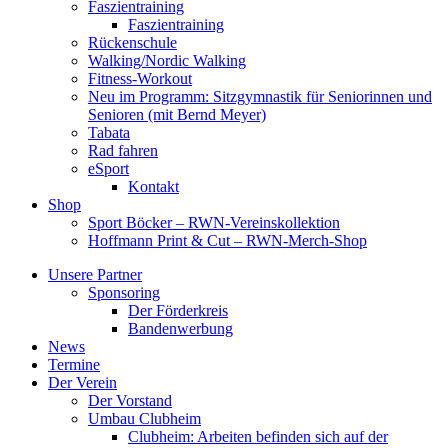
Faszientraining
Faszientraining
Rückenschule
Walking/Nordic Walking
Fitness-Workout
Neu im Programm: Sitzgymnastik für Seniorinnen und
Senioren (mit Bernd Meyer)
Tabata
Rad fahren
eSport
Kontakt
Shop
Sport Böcker – RWN-Vereinskollektion
Hoffmann Print & Cut – RWN-Merch-Shop
Unsere Partner
Sponsoring
Der Förderkreis
Bandenwerbung
News
Termine
Der Verein
Der Vorstand
Umbau Clubheim
Clubheim: Arbeiten befinden sich auf der