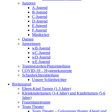
Junioren
A-Jugend
B-Jugend
C-Jugend
D-Jugend
E-Jugend
F-Jugend
Minikicker
Damen
Juniorinnen
wB-Jugend
wC-Jugend
wD-Jugend
wE-Jugend
Trainingszeiten/Platzeinteilung
COVID-19 – Hygienekonzepte
Schiedsrichterabteilung
Unsere Schiedsrichter
Breitensport
Eltern-Kind Turnen (1-3 Jahre)
Kleinkinderturnen (3-4 Jahre) und Kinderturnen (5-6
Jahre)
Frauentanzgruppe
Team Theater
Team Theater – Gelungener Bunter Abend und