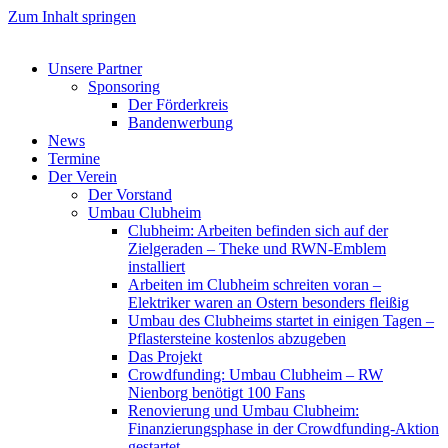
Zum Inhalt springen
Unsere Partner
Sponsoring
Der Förderkreis
Bandenwerbung
News
Termine
Der Verein
Der Vorstand
Umbau Clubheim
Clubheim: Arbeiten befinden sich auf der
Zielgeraden – Theke und RWN-Emblem
installiert
Arbeiten im Clubheim schreiten voran –
Elektriker waren an Ostern besonders fleißig
Umbau des Clubheims startet in einigen Tagen –
Pflastersteine kostenlos abzugeben
Das Projekt
Crowdfunding: Umbau Clubheim – RW
Nienborg benötigt 100 Fans
Renovierung und Umbau Clubheim:
Finanzierungsphase in der Crowdfunding-Aktion
gestartet