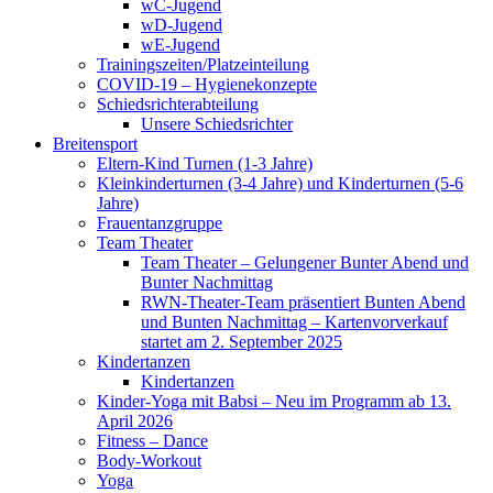
wC-Jugend
wD-Jugend
wE-Jugend
Trainingszeiten/Platzeinteilung
COVID-19 – Hygienekonzepte
Schiedsrichterabteilung
Unsere Schiedsrichter
Breitensport
Eltern-Kind Turnen (1-3 Jahre)
Kleinkinderturnen (3-4 Jahre) und Kinderturnen (5-6
Jahre)
Frauentanzgruppe
Team Theater
Team Theater – Gelungener Bunter Abend und
Bunter Nachmittag
RWN-Theater-Team präsentiert Bunten Abend
und Bunten Nachmittag – Kartenvorverkauf
startet am 2. September 2025
Kindertanzen
Kindertanzen
Kinder-Yoga mit Babsi – Neu im Programm ab 13.
April 2026
Fitness – Dance
Body-Workout
Yoga