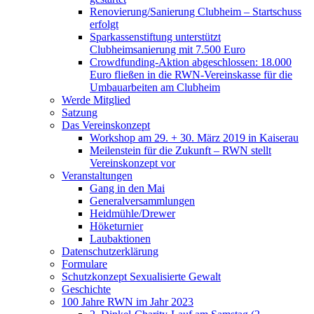
Renovierung/Sanierung Clubheim – Startschuss
erfolgt
Sparkassenstiftung unterstützt
Clubheimsanierung mit 7.500 Euro
Crowdfunding-Aktion abgeschlossen: 18.000
Euro fließen in die RWN-Vereinskasse für die
Umbauarbeiten am Clubheim
Werde Mitglied
Satzung
Das Vereinskonzept
Workshop am 29. + 30. März 2019 in Kaiserau
Meilenstein für die Zukunft – RWN stellt
Vereinskonzept vor
Veranstaltungen
Gang in den Mai
Generalversammlungen
Heidmühle/Drewer
Höketurnier
Laubaktionen
Datenschutzerklärung
Formulare
Schutzkonzept Sexualisierte Gewalt
Geschichte
100 Jahre RWN im Jahr 2023