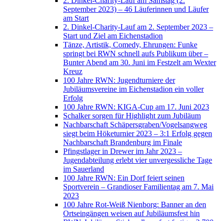
2. Dinkel-Charity-Lauf am Samstag (2.
September 2023) – 46 Läuferinnen und Läufer
am Start
2. Dinkel-Charity-Lauf am 2. September 2023 –
Start und Ziel am Eichenstadion
Tänze, Artistik, Comedy, Ehrungen: Funke
springt bei RWN schnell aufs Publikum über –
Bunter Abend am 30. Juni im Festzelt am Wexter
Kreuz
100 Jahre RWN: Jugendturniere der
Jubiläumsvereine im Eichenstadion ein voller
Erfolg
100 Jahre RWN: KIGA-Cup am 17. Juni 2023
Schalker sorgen für Highlight zum Jubiläum
Nachbarschaft Schäpersgraben/Vogelsangweg
siegt beim Höketurnier 2023 – 3:1 Erfolg gegen
Nachbarschaft Brandenburg im Finale
Pfingstlager in Drewer im Jahr 2023 –
Jugendabteilung erlebt vier unvergessliche Tage
im Sauerland
100 Jahre RWN: Ein Dorf feiert seinen
Sportverein – Grandioser Familientag am 7. Mai
2023
100 Jahre Rot-Weiß Nienborg: Banner an den
Ortseingängen weisen auf Jubiläumsfest hin