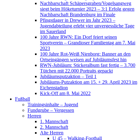
Nachbarschaft Schäpersgraben/Vogelsangweg
siegt beim Höketurnier 2023 – 3:1 Erfolg gegen
Nachbarschaft Brandenburg im Finale
Pfingstlager in Drewer im Jahr 2023 –
Jugendabteilung erlebt vier unvergessliche Tage
im Sauerland
100 Jahre RWN: Ein Dorf feiert seinen
Sportverein – Grandioser Familientag am 7. Mai
2023
100 Jahre Rot-Weiß Nienborg: Banner an den
Ortseingängen weisen auf Jubiläumsfest hin
RWN-Jubiläum: Stickeralbum fast fertig – 3.700
Tütchen mit 22.000 Portraits gepackt
Jubiläumsputzaktion – Teil 1
Jubiläums-Putzaktion am 15. + 29. April 2023 im
Eichenstadion
Kick-Off am 8. Mai 2022
Fußball
Trainingsinhalte – Jugend
Fundgrube – Vergessen
Herren
1. Mannschaft
2. Mannschaft
Alte Herren
U 45 – Walking-Football