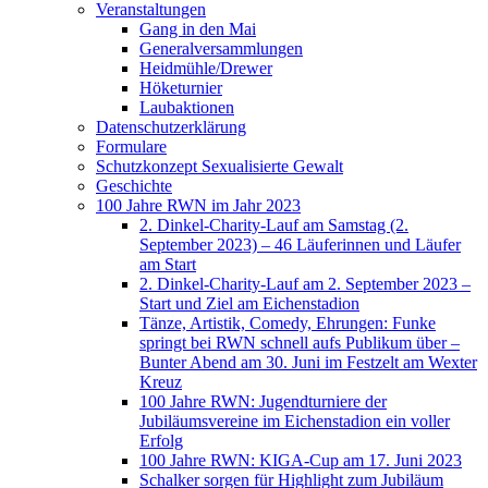
Veranstaltungen
Gang in den Mai
Generalversammlungen
Heidmühle/Drewer
Höketurnier
Laubaktionen
Datenschutzerklärung
Formulare
Schutzkonzept Sexualisierte Gewalt
Geschichte
100 Jahre RWN im Jahr 2023
2. Dinkel-Charity-Lauf am Samstag (2.
September 2023) – 46 Läuferinnen und Läufer
am Start
2. Dinkel-Charity-Lauf am 2. September 2023 –
Start und Ziel am Eichenstadion
Tänze, Artistik, Comedy, Ehrungen: Funke
springt bei RWN schnell aufs Publikum über –
Bunter Abend am 30. Juni im Festzelt am Wexter
Kreuz
100 Jahre RWN: Jugendturniere der
Jubiläumsvereine im Eichenstadion ein voller
Erfolg
100 Jahre RWN: KIGA-Cup am 17. Juni 2023
Schalker sorgen für Highlight zum Jubiläum