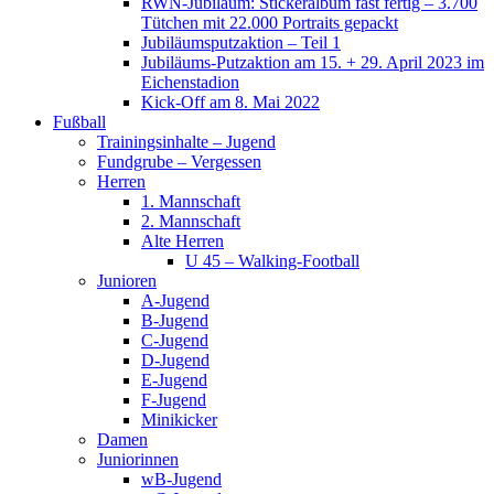
RWN-Jubiläum: Stickeralbum fast fertig – 3.700
Tütchen mit 22.000 Portraits gepackt
Jubiläumsputzaktion – Teil 1
Jubiläums-Putzaktion am 15. + 29. April 2023 im
Eichenstadion
Kick-Off am 8. Mai 2022
Fußball
Trainingsinhalte – Jugend
Fundgrube – Vergessen
Herren
1. Mannschaft
2. Mannschaft
Alte Herren
U 45 – Walking-Football
Junioren
A-Jugend
B-Jugend
C-Jugend
D-Jugend
E-Jugend
F-Jugend
Minikicker
Damen
Juniorinnen
wB-Jugend