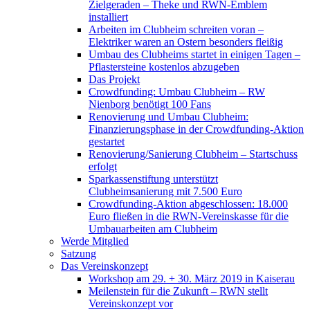
Zielgeraden – Theke und RWN-Emblem
installiert
Arbeiten im Clubheim schreiten voran –
Elektriker waren an Ostern besonders fleißig
Umbau des Clubheims startet in einigen Tagen –
Pflastersteine kostenlos abzugeben
Das Projekt
Crowdfunding: Umbau Clubheim – RW
Nienborg benötigt 100 Fans
Renovierung und Umbau Clubheim:
Finanzierungsphase in der Crowdfunding-Aktion
gestartet
Renovierung/Sanierung Clubheim – Startschuss
erfolgt
Sparkassenstiftung unterstützt
Clubheimsanierung mit 7.500 Euro
Crowdfunding-Aktion abgeschlossen: 18.000
Euro fließen in die RWN-Vereinskasse für die
Umbauarbeiten am Clubheim
Werde Mitglied
Satzung
Das Vereinskonzept
Workshop am 29. + 30. März 2019 in Kaiserau
Meilenstein für die Zukunft – RWN stellt
Vereinskonzept vor