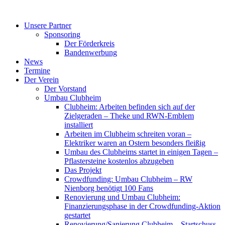
Zum
Inhalt
Unsere Partner
springen
Sponsoring
Der Förderkreis
Bandenwerbung
News
Termine
Der Verein
Der Vorstand
Umbau Clubheim
Clubheim: Arbeiten befinden sich auf der
Zielgeraden – Theke und RWN-Emblem
installiert
Arbeiten im Clubheim schreiten voran –
Elektriker waren an Ostern besonders fleißig
Umbau des Clubheims startet in einigen Tagen –
Pflastersteine kostenlos abzugeben
Das Projekt
Crowdfunding: Umbau Clubheim – RW
Nienborg benötigt 100 Fans
Renovierung und Umbau Clubheim:
Finanzierungsphase in der Crowdfunding-Aktion
gestartet
Renovierung/Sanierung Clubheim – Startschuss