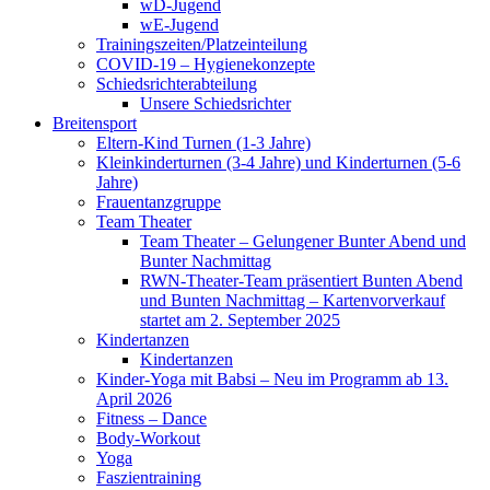
wD-Jugend
wE-Jugend
Trainingszeiten/Platzeinteilung
COVID-19 – Hygienekonzepte
Schiedsrichterabteilung
Unsere Schiedsrichter
Breitensport
Eltern-Kind Turnen (1-3 Jahre)
Kleinkinderturnen (3-4 Jahre) und Kinderturnen (5-6
Jahre)
Frauentanzgruppe
Team Theater
Team Theater – Gelungener Bunter Abend und
Bunter Nachmittag
RWN-Theater-Team präsentiert Bunten Abend
und Bunten Nachmittag – Kartenvorverkauf
startet am 2. September 2025
Kindertanzen
Kindertanzen
Kinder-Yoga mit Babsi – Neu im Programm ab 13.
April 2026
Fitness – Dance
Body-Workout
Yoga
Faszientraining