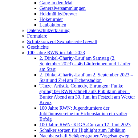
Gang in den Mai
Generalversammlungen
Heidmühle/Drewer
Höketurnier
Laubaktionen
Datenschutzerklärung
Formulare
Schutzkonzept Sexualisierte Gewalt
Geschichte
100 Jahre RWN im Jahr 2023
2. Dinkel-Charity-Lauf am Samstag (2.
September 2023) – 46 Läuferinnen und Läufer
am Start
2. Dinkel-Charity-Lauf am 2. September 2023 –
Start und Ziel am Eichenstadion
Tänze, Artistik, Comedy, Ehrungen: Funke
springt bei RWN schnell aufs Publikum über –
Bunter Abend am 30. Juni im Festzelt am Wexter
Kreuz
100 Jahre RWN: Jugendturniere der
Jubiläumsvereine im Eichenstadion ein voller
Erfolg
100 Jahre RWN: KIGA-Cup am 17. Juni 2023
Schalker sorgen für Highlight zum Jubiläum
Nachbarschaft Schäpersgraben/Vogelsangweg