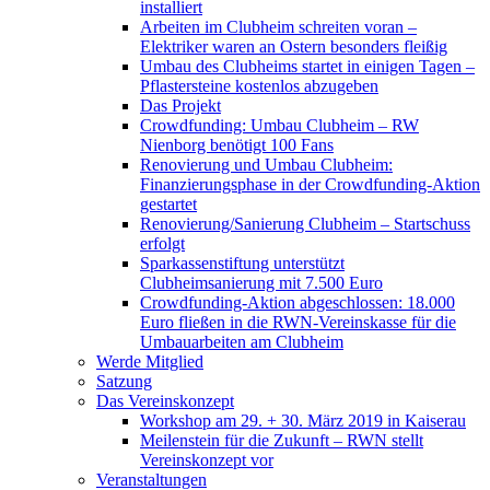
installiert
Arbeiten im Clubheim schreiten voran –
Elektriker waren an Ostern besonders fleißig
Umbau des Clubheims startet in einigen Tagen –
Pflastersteine kostenlos abzugeben
Das Projekt
Crowdfunding: Umbau Clubheim – RW
Nienborg benötigt 100 Fans
Renovierung und Umbau Clubheim:
Finanzierungsphase in der Crowdfunding-Aktion
gestartet
Renovierung/Sanierung Clubheim – Startschuss
erfolgt
Sparkassenstiftung unterstützt
Clubheimsanierung mit 7.500 Euro
Crowdfunding-Aktion abgeschlossen: 18.000
Euro fließen in die RWN-Vereinskasse für die
Umbauarbeiten am Clubheim
Werde Mitglied
Satzung
Das Vereinskonzept
Workshop am 29. + 30. März 2019 in Kaiserau
Meilenstein für die Zukunft – RWN stellt
Vereinskonzept vor
Veranstaltungen