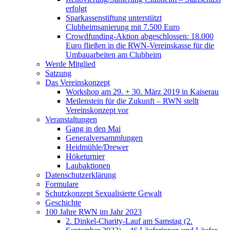
erfolgt
Sparkassenstiftung unterstützt
Clubheimsanierung mit 7.500 Euro
Crowdfunding-Aktion abgeschlossen: 18.000
Euro fließen in die RWN-Vereinskasse für die
Umbauarbeiten am Clubheim
Werde Mitglied
Satzung
Das Vereinskonzept
Workshop am 29. + 30. März 2019 in Kaiserau
Meilenstein für die Zukunft – RWN stellt
Vereinskonzept vor
Veranstaltungen
Gang in den Mai
Generalversammlungen
Heidmühle/Drewer
Höketurnier
Laubaktionen
Datenschutzerklärung
Formulare
Schutzkonzept Sexualisierte Gewalt
Geschichte
100 Jahre RWN im Jahr 2023
2. Dinkel-Charity-Lauf am Samstag (2.