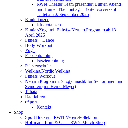
RWN-Theater-Team präsentiert Bunten Abend
und Bunten Nachmittag – Kartenvorverkauf
startet am 2. September 2025
Kindertanzen
Kindertanzen
Kinder-Yoga mit Babsi – Neu im Programm ab 13.
April 2026
Fitness – Dance
Body-Workout
Yoga
Faszientraining
Faszientraining
Rückenschule
Walking/Nordic Walking
Fitness-Workout
Neu im Programm: Sitzgymnastik für Seniorinnen und
Senioren (mit Bernd Meyer)
Tabata
Rad fahren
eSport
Kontakt
Shop
Sport Böcker – RWN-Vereinskollektion
Hoffmann Print & Cut – RWN-Merch-Shop