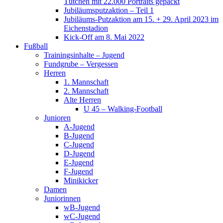
Tütchen mit 22.000 Portraits gepackt
Jubiläumsputzaktion – Teil 1
Jubiläums-Putzaktion am 15. + 29. April 2023 im
Eichenstadion
Kick-Off am 8. Mai 2022
Fußball
Trainingsinhalte – Jugend
Fundgrube – Vergessen
Herren
1. Mannschaft
2. Mannschaft
Alte Herren
U 45 – Walking-Football
Junioren
A-Jugend
B-Jugend
C-Jugend
D-Jugend
E-Jugend
F-Jugend
Minikicker
Damen
Juniorinnen
wB-Jugend
wC-Jugend