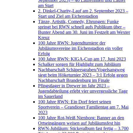
September 2023) – 46 Läuferinnen und Läufer
am Start
2. Dinkel-Charity-Lauf am 2. September 2023 –
Start und Ziel am Eichenstadion
Tänze, Artistik, Comedy, Ehrungen: Funke
springt bei RWN schnell aufs Publikum über –
Bunter Abend am 30. Juni im Festzelt am Wexter
Kreuz
100 Jahre RWN: Jugendturniere der
Jubiläumsvereine im Eichenstadion ein voller
Erfolg
100 Jahre RWN: KIGA-Cup am 17. Juni 2023
Schalker sorgen für Highlight zum Jubiläum
Nachbarschaft Schäpersgraben/Vogelsangweg
siegt beim Höketurnier 2023 – 3:1 Erfolg gegen
Nachbarschaft Brandenburg im Finale
Pfingstlager in Drewer im Jahr 2023 –
Jugendabteilung erlebt vier unvergessliche Tage
im Sauerland
100 Jahre RWN: Ein Dorf feiert seinen
Sportverein – Grandioser Familientag am 7. Mai
2023
100 Jahre Rot-Weiß Nienborg: Banner an den
Ortseingängen weisen auf Jubiläumsfest hin
RWN-Jubiläum: Stickeralbum fast fertig – 3.700