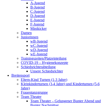
A-Jugend
B-Jugend
C-Jugend
D-Jugend
E-Jugend
F-Jugend
Minikicker
Damen
Juniorinnen
wB-Jugend
wC-Jugend
wD-Jugend
wE-Jugend
Trainingszeiten/Platzeinteilung
COVID-19 – Hygienekonzepte
Schiedsrichterabteilung
Unsere Schiedsrichter
Breitensport
Eltern-Kind Turnen (1-3 Jahre)
Kleinkinderturnen (3-4 Jahre) und Kinderturnen (5-6
Jahre)
Frauentanzgruppe
Team Theater
Team Theater – Gelungener Bunter Abend und
Bunter Nachmittag