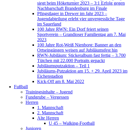
siegt beim Höketurnier 2023 – 3:1 Erfolg gegen
Nachbarschaft Brandenburg im Finale
Pfingstlager in Drewer im Jahr 2023 –
Jugendabteilung erlebt vier unvergessliche Tage
im Sauerland
100 Jahre RWN: Ein Dorf feiert seinen
Sportverein – Grandioser Familientag am 7. Mai
2023
100 Jahre Rot-Weiß Nienborg: Banner an den
Ortseingängen weisen auf Jubiläumsfest hin
RWN-Jubiläum: Stickeralbum fast fertig – 3.700
Tütchen mit 22.000 Portraits gepackt
Jubiläumsputzaktion – Teil 1
Jubiläums-Putzaktion am 15. + 29. April 2023 im
Eichenstadion
Kick-Off am 8. Mai 2022
Fußball
Trainingsinhalte – Jugend
Fundgrube – Vergessen
Herren
1. Mannschaft
2. Mannschaft
Alte Herren
U 45 – Walking-Football
Junioren