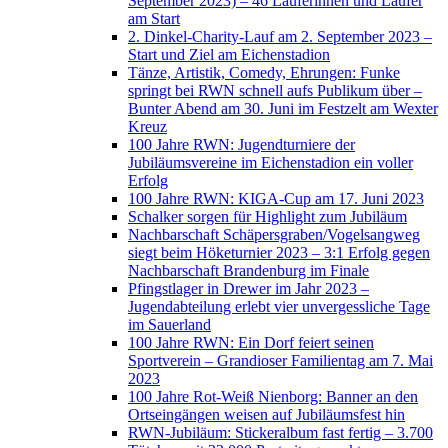
September 2023) – 46 Läuferinnen und Läufer
am Start
2. Dinkel-Charity-Lauf am 2. September 2023 –
Start und Ziel am Eichenstadion
Tänze, Artistik, Comedy, Ehrungen: Funke
springt bei RWN schnell aufs Publikum über –
Bunter Abend am 30. Juni im Festzelt am Wexter
Kreuz
100 Jahre RWN: Jugendturniere der
Jubiläumsvereine im Eichenstadion ein voller
Erfolg
100 Jahre RWN: KIGA-Cup am 17. Juni 2023
Schalker sorgen für Highlight zum Jubiläum
Nachbarschaft Schäpersgraben/Vogelsangweg
siegt beim Höketurnier 2023 – 3:1 Erfolg gegen
Nachbarschaft Brandenburg im Finale
Pfingstlager in Drewer im Jahr 2023 –
Jugendabteilung erlebt vier unvergessliche Tage
im Sauerland
100 Jahre RWN: Ein Dorf feiert seinen
Sportverein – Grandioser Familientag am 7. Mai
2023
100 Jahre Rot-Weiß Nienborg: Banner an den
Ortseingängen weisen auf Jubiläumsfest hin
RWN-Jubiläum: Stickeralbum fast fertig – 3.700