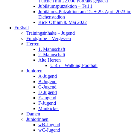
Tütchen mit 22.000 Portraits gepackt
Jubiläumsputzaktion – Teil 1
Jubiläums-Putzaktion am 15. + 29. April 2023 im
Eichenstadion
Kick-Off am 8. Mai 2022
Fußball
Trainingsinhalte – Jugend
Fundgrube – Vergessen
Herren
1. Mannschaft
2. Mannschaft
Alte Herren
U 45 – Walking-Football
Junioren
A-Jugend
B-Jugend
C-Jugend
D-Jugend
E-Jugend
F-Jugend
Minikicker
Damen
Juniorinnen
wB-Jugend
wC-Jugend