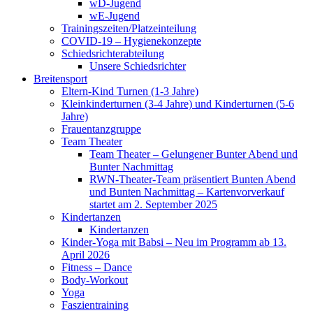
wD-Jugend
wE-Jugend
Trainingszeiten/Platzeinteilung
COVID-19 – Hygienekonzepte
Schiedsrichterabteilung
Unsere Schiedsrichter
Breitensport
Eltern-Kind Turnen (1-3 Jahre)
Kleinkinderturnen (3-4 Jahre) und Kinderturnen (5-6
Jahre)
Frauentanzgruppe
Team Theater
Team Theater – Gelungener Bunter Abend und
Bunter Nachmittag
RWN-Theater-Team präsentiert Bunten Abend
und Bunten Nachmittag – Kartenvorverkauf
startet am 2. September 2025
Kindertanzen
Kindertanzen
Kinder-Yoga mit Babsi – Neu im Programm ab 13.
April 2026
Fitness – Dance
Body-Workout
Yoga
Faszientraining