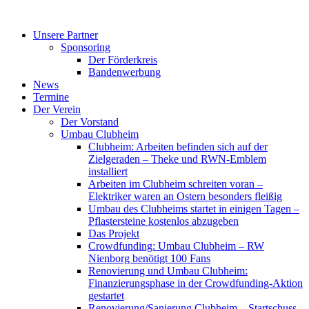
Zum
Inhalt
Unsere Partner
springen
Sponsoring
Der Förderkreis
Bandenwerbung
News
Termine
Der Verein
Der Vorstand
Umbau Clubheim
Clubheim: Arbeiten befinden sich auf der
Zielgeraden – Theke und RWN-Emblem
installiert
Arbeiten im Clubheim schreiten voran –
Elektriker waren an Ostern besonders fleißig
Umbau des Clubheims startet in einigen Tagen –
Pflastersteine kostenlos abzugeben
Das Projekt
Crowdfunding: Umbau Clubheim – RW
Nienborg benötigt 100 Fans
Renovierung und Umbau Clubheim:
Finanzierungsphase in der Crowdfunding-Aktion
gestartet
Renovierung/Sanierung Clubheim – Startschuss