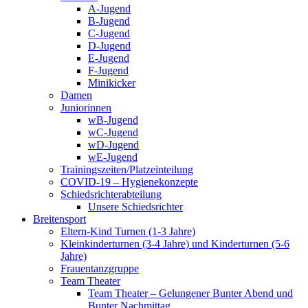
A-Jugend
B-Jugend
C-Jugend
D-Jugend
E-Jugend
F-Jugend
Minikicker
Damen
Juniorinnen
wB-Jugend
wC-Jugend
wD-Jugend
wE-Jugend
Trainingszeiten/Platzeinteilung
COVID-19 – Hygienekonzepte
Schiedsrichterabteilung
Unsere Schiedsrichter
Breitensport
Eltern-Kind Turnen (1-3 Jahre)
Kleinkinderturnen (3-4 Jahre) und Kinderturnen (5-6
Jahre)
Frauentanzgruppe
Team Theater
Team Theater – Gelungener Bunter Abend und
Bunter Nachmittag