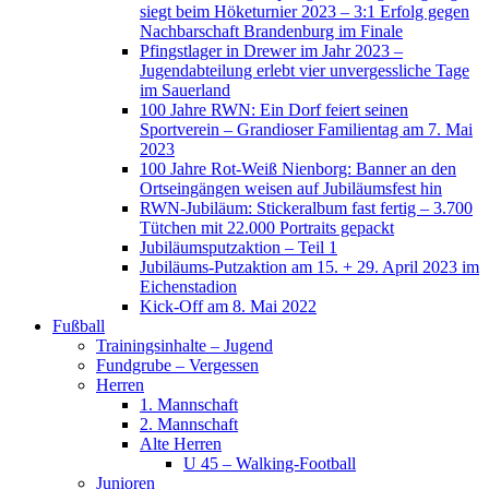
siegt beim Höketurnier 2023 – 3:1 Erfolg gegen
Nachbarschaft Brandenburg im Finale
Pfingstlager in Drewer im Jahr 2023 –
Jugendabteilung erlebt vier unvergessliche Tage
im Sauerland
100 Jahre RWN: Ein Dorf feiert seinen
Sportverein – Grandioser Familientag am 7. Mai
2023
100 Jahre Rot-Weiß Nienborg: Banner an den
Ortseingängen weisen auf Jubiläumsfest hin
RWN-Jubiläum: Stickeralbum fast fertig – 3.700
Tütchen mit 22.000 Portraits gepackt
Jubiläumsputzaktion – Teil 1
Jubiläums-Putzaktion am 15. + 29. April 2023 im
Eichenstadion
Kick-Off am 8. Mai 2022
Fußball
Trainingsinhalte – Jugend
Fundgrube – Vergessen
Herren
1. Mannschaft
2. Mannschaft
Alte Herren
U 45 – Walking-Football
Junioren