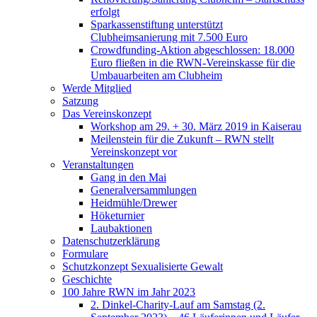
erfolgt
Sparkassenstiftung unterstützt
Clubheimsanierung mit 7.500 Euro
Crowdfunding-Aktion abgeschlossen: 18.000
Euro fließen in die RWN-Vereinskasse für die
Umbauarbeiten am Clubheim
Werde Mitglied
Satzung
Das Vereinskonzept
Workshop am 29. + 30. März 2019 in Kaiserau
Meilenstein für die Zukunft – RWN stellt
Vereinskonzept vor
Veranstaltungen
Gang in den Mai
Generalversammlungen
Heidmühle/Drewer
Höketurnier
Laubaktionen
Datenschutzerklärung
Formulare
Schutzkonzept Sexualisierte Gewalt
Geschichte
100 Jahre RWN im Jahr 2023
2. Dinkel-Charity-Lauf am Samstag (2.