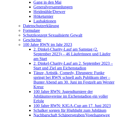
Gang in den Mai
Generalversammlungen
Heidmühle/Drewer
Höketurnier
Laubaktionen
Datenschutzerklärung
Formulare
Schutzkonzept Sexualisierte Gewalt
Geschichte
100 Jahre RWN im Jahr 2023
2. Dinkel-Charity-Lauf am Samstag (2.
September 2023) – 46 Läuferinnen und Läufer
am Start
2. Dinkel-Charity-Lauf am 2. September 2023 –
Start und Ziel am Eichenstadion
Tänze, Artistik, Comedy, Ehrungen: Funke
springt bei RWN schnell aufs Publikum über –
Bunter Abend am 30. Juni im Festzelt am Wexter
Kreuz
100 Jahre RWN: Jugendturniere der
Jubiläumsvereine im Eichenstadion ein voller
Erfolg
100 Jahre RWN: KIGA-Cup am 17. Juni 2023
Schalker sorgen für Highlight zum Jubiläum
Nachbarschaft Schäpersgraben/Vogelsangweg