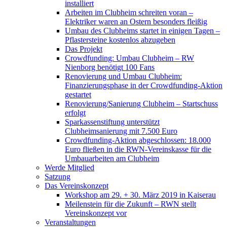
installiert
Arbeiten im Clubheim schreiten voran –
Elektriker waren an Ostern besonders fleißig
Umbau des Clubheims startet in einigen Tagen –
Pflastersteine kostenlos abzugeben
Das Projekt
Crowdfunding: Umbau Clubheim – RW
Nienborg benötigt 100 Fans
Renovierung und Umbau Clubheim:
Finanzierungsphase in der Crowdfunding-Aktion
gestartet
Renovierung/Sanierung Clubheim – Startschuss
erfolgt
Sparkassenstiftung unterstützt
Clubheimsanierung mit 7.500 Euro
Crowdfunding-Aktion abgeschlossen: 18.000
Euro fließen in die RWN-Vereinskasse für die
Umbauarbeiten am Clubheim
Werde Mitglied
Satzung
Das Vereinskonzept
Workshop am 29. + 30. März 2019 in Kaiserau
Meilenstein für die Zukunft – RWN stellt
Vereinskonzept vor
Veranstaltungen