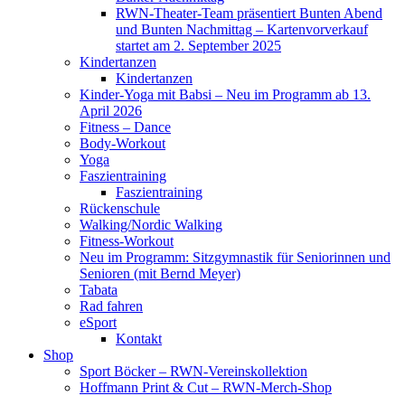
RWN-Theater-Team präsentiert Bunten Abend
und Bunten Nachmittag – Kartenvorverkauf
startet am 2. September 2025
Kindertanzen
Kindertanzen
Kinder-Yoga mit Babsi – Neu im Programm ab 13.
April 2026
Fitness – Dance
Body-Workout
Yoga
Faszientraining
Faszientraining
Rückenschule
Walking/Nordic Walking
Fitness-Workout
Neu im Programm: Sitzgymnastik für Seniorinnen und
Senioren (mit Bernd Meyer)
Tabata
Rad fahren
eSport
Kontakt
Shop
Sport Böcker – RWN-Vereinskollektion
Hoffmann Print & Cut – RWN-Merch-Shop